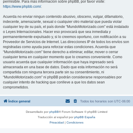
permisible. Para más información sobre phpBB, por favor visite:
https://www.phpbb.com/
.
Acuerda no enviar ningun contenido abusivo, obsceno, vulgar, difamatorio,
indecente, amenazante, sexual o cualquier otro material que pueda violar
cualquier ley de su país, el país donde “MundoMotorizado.com” está instalado
o Leyes Internacionales. Hacer eso provocará que sea inmediata y
permanentemente expulsado y, si lo creemos oportuno, con notificación a su
Proveedor de Servicios de Internet. Las direcciones IP de todos los envíos son
registradas como ayuda para reforzar estas condiciones. Acuerda que
“MundoMotorizado.com” tiene derecho a eliminar, editar, mover o cerrar
cualquier tema en cualquier momento que lo creamos conveniente. Como
usuario acuerda que cualquier información que haya ingresado será
almacenada en una base de datos. Dado que esta información no será
compartida con ninguna tercera parte sin su consentimiento, ni
“MundoMotorizado.com” ni phpBB podrán considerarse responsables por
cualquier intento de hacking que conlleve a que los datos sean
comprometidos.
Índice general
Todos los horarios son
UTC-06:00
Desarrollado por
phpBB
® Forum Software © phpBB Limited
Traducción al español por
phpBB España
Privacidad
|
Condiciones