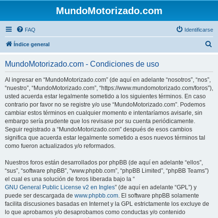
MundoMotorizado.com
FAQ
Identificarse
B
Índice general
u
MundoMotorizado.com - Condiciones de uso
s
c
Al ingresar en “MundoMotorizado.com” (de aquí en adelante “nosotros”, “nos”,
“nuestro”, “MundoMotorizado.com”, “https://www.mundomotorizado.com/foros”),
a
usted acuerda estar legalmente sometido a los siguientes términos. En caso
r
contrario por favor no se registre y/o use “MundoMotorizado.com”. Podemos
cambiar estos términos en cualquier momento e intentaríamos avisarle, sin
embargo sería prudente que los revisase por su cuenta periódicamente.
Seguir registrado a “MundoMotorizado.com” después de esos cambios
significa que acuerda estar legalmente sometido a esos nuevos términos tal
como fueron actualizados y/o reformados.
Nuestros foros están desarrollados por phpBB (de aquí en adelante “ellos”,
“sus”, “software phpBB”, “www.phpbb.com”, “phpBB Limited”, “phpBB Teams”)
el cual es una solución de foros liberada bajo la “
GNU General Public License v2 en Ingles
” (de aquí en adelante “GPL”) y
puede ser descargada de
www.phpbb.com
. El software phpBB solamente
facilita discusiones basadas en Internet y la GPL estrictamente los excluye de
lo que aprobamos y/o desaprobamos como conductas y/o contenido