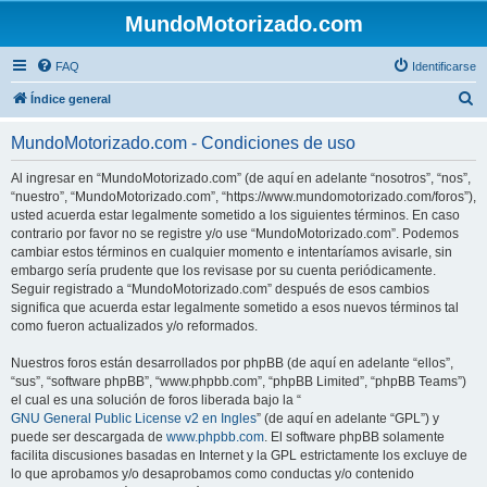
MundoMotorizado.com
FAQ
Identificarse
B
Índice general
u
MundoMotorizado.com - Condiciones de uso
s
c
Al ingresar en “MundoMotorizado.com” (de aquí en adelante “nosotros”, “nos”,
“nuestro”, “MundoMotorizado.com”, “https://www.mundomotorizado.com/foros”),
a
usted acuerda estar legalmente sometido a los siguientes términos. En caso
r
contrario por favor no se registre y/o use “MundoMotorizado.com”. Podemos
cambiar estos términos en cualquier momento e intentaríamos avisarle, sin
embargo sería prudente que los revisase por su cuenta periódicamente.
Seguir registrado a “MundoMotorizado.com” después de esos cambios
significa que acuerda estar legalmente sometido a esos nuevos términos tal
como fueron actualizados y/o reformados.
Nuestros foros están desarrollados por phpBB (de aquí en adelante “ellos”,
“sus”, “software phpBB”, “www.phpbb.com”, “phpBB Limited”, “phpBB Teams”)
el cual es una solución de foros liberada bajo la “
GNU General Public License v2 en Ingles
” (de aquí en adelante “GPL”) y
puede ser descargada de
www.phpbb.com
. El software phpBB solamente
facilita discusiones basadas en Internet y la GPL estrictamente los excluye de
lo que aprobamos y/o desaprobamos como conductas y/o contenido