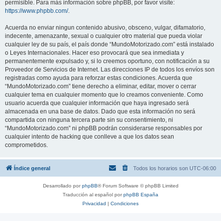
permisible. Para más información sobre phpBB, por favor visite:
https://www.phpbb.com/
.
Acuerda no enviar ningun contenido abusivo, obsceno, vulgar, difamatorio,
indecente, amenazante, sexual o cualquier otro material que pueda violar
cualquier ley de su país, el país donde “MundoMotorizado.com” está instalado
o Leyes Internacionales. Hacer eso provocará que sea inmediata y
permanentemente expulsado y, si lo creemos oportuno, con notificación a su
Proveedor de Servicios de Internet. Las direcciones IP de todos los envíos son
registradas como ayuda para reforzar estas condiciones. Acuerda que
“MundoMotorizado.com” tiene derecho a eliminar, editar, mover o cerrar
cualquier tema en cualquier momento que lo creamos conveniente. Como
usuario acuerda que cualquier información que haya ingresado será
almacenada en una base de datos. Dado que esta información no será
compartida con ninguna tercera parte sin su consentimiento, ni
“MundoMotorizado.com” ni phpBB podrán considerarse responsables por
cualquier intento de hacking que conlleve a que los datos sean
comprometidos.
Índice general
Todos los horarios son
UTC-06:00
Desarrollado por
phpBB
® Forum Software © phpBB Limited
Traducción al español por
phpBB España
Privacidad
|
Condiciones