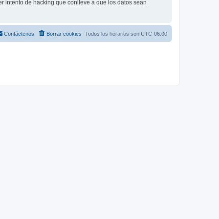
r intento de hacking que conlleve a que los datos sean
Contáctenos
Borrar cookies
Todos los horarios son
UTC-06:00