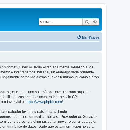
Buscar
Búsqueda avanza
Identificarse
com/foros”), usted acuerda estar legalmente sometido a los
mento e intentaríamos avisarle, sin embargo sería prudente
r legalmente sometido a esos nuevos términos tal como fueron
ams”) el cual es una solución de foros liberada bajo la “
 facilita discusiones basadas en Internet y la GPL
or favor visite:
https://www.phpbb.com/
.
lar cualquier ley de su país, el país donde
eemos oportuno, con notificación a su Proveedor de Servicios
m” tiene derecho a eliminar, editar, mover o cerrar cualquier
 en una base de datos. Dado que esta información no será