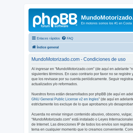
MundoMotorizado
En motores somos los #1 en Costa Ri
Enlaces rápidos
FAQ
Índice general
MundoMotorizado.com - Condiciones de uso
Al ingresar en “MundoMotorizado.com” (de aquí en adelante “n
siguientes términos. En caso contrario por favor no se regist
que los revisase por su cuenta periódicamente. Seguir regist
actualizados y/o reformados.
Nuestros foros están desarrollados por phpBB (de aquí en adela
GNU General Public License v2 en Ingles
” (de aquí en adelan
estrictamente los excluye de lo que aprobamos y/o desaprobam
Acuerda no enviar ningun contenido abusivo, obsceno, vulgar, d
“MundoMotorizado.com” está instalado o Leyes Internacionales
de Internet. Las direcciones IP de todos los envíos son regist
tema en cualquier momento que lo creamos conveniente. Como