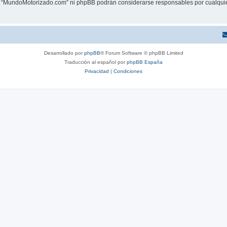
ni “MundoMotorizado.com” ni phpBB podrán considerarse responsables por cualquie
Desarrollado por
phpBB
® Forum Software © phpBB Limited
Traducción al español por
phpBB España
Privacidad
|
Condiciones