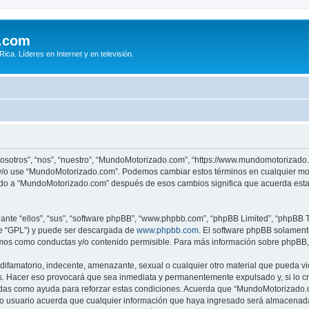
.com
ca. Líderes en Internet y en televisión.
osotros”, “nos”, “nuestro”, “MundoMotorizado.com”, “https://www.mundomotorizado.
re y/o use “MundoMotorizado.com”. Podemos cambiar estos términos en cualquier mo
rado a “MundoMotorizado.com” después de esos cambios significa que acuerda esta
nte “ellos”, “sus”, “software phpBB”, “www.phpbb.com”, “phpBB Limited”, “phpBB Te
te “GPL”) y puede ser descargada de
www.phpbb.com
. El software phpBB solamente
os como conductas y/o contenido permisible. Para más información sobre phpBB, p
ifamatorio, indecente, amenazante, sexual o cualquier otro material que pueda vio
. Hacer eso provocará que sea inmediata y permanentemente expulsado y, si lo cr
radas como ayuda para reforzar estas condiciones. Acuerda que “MundoMotorizado.co
 usuario acuerda que cualquier información que haya ingresado será almacenada