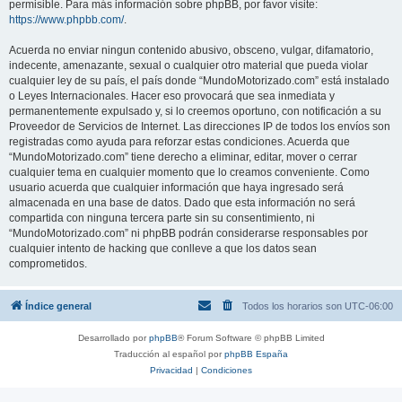
permisible. Para más información sobre phpBB, por favor visite:
https://www.phpbb.com/
.
Acuerda no enviar ningun contenido abusivo, obsceno, vulgar, difamatorio,
indecente, amenazante, sexual o cualquier otro material que pueda violar
cualquier ley de su país, el país donde “MundoMotorizado.com” está instalado
o Leyes Internacionales. Hacer eso provocará que sea inmediata y
permanentemente expulsado y, si lo creemos oportuno, con notificación a su
Proveedor de Servicios de Internet. Las direcciones IP de todos los envíos son
registradas como ayuda para reforzar estas condiciones. Acuerda que
“MundoMotorizado.com” tiene derecho a eliminar, editar, mover o cerrar
cualquier tema en cualquier momento que lo creamos conveniente. Como
usuario acuerda que cualquier información que haya ingresado será
almacenada en una base de datos. Dado que esta información no será
compartida con ninguna tercera parte sin su consentimiento, ni
“MundoMotorizado.com” ni phpBB podrán considerarse responsables por
cualquier intento de hacking que conlleve a que los datos sean
comprometidos.
Índice general
Todos los horarios son
UTC-06:00
Desarrollado por
phpBB
® Forum Software © phpBB Limited
Traducción al español por
phpBB España
Privacidad
|
Condiciones