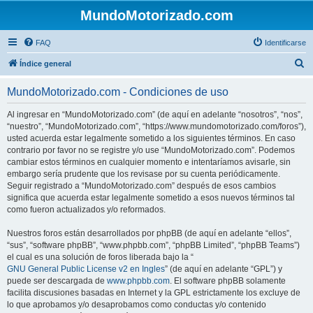
MundoMotorizado.com
FAQ
Identificarse
B
Índice general
u
MundoMotorizado.com - Condiciones de uso
s
c
Al ingresar en “MundoMotorizado.com” (de aquí en adelante “nosotros”, “nos”,
“nuestro”, “MundoMotorizado.com”, “https://www.mundomotorizado.com/foros”),
a
usted acuerda estar legalmente sometido a los siguientes términos. En caso
r
contrario por favor no se registre y/o use “MundoMotorizado.com”. Podemos
cambiar estos términos en cualquier momento e intentaríamos avisarle, sin
embargo sería prudente que los revisase por su cuenta periódicamente.
Seguir registrado a “MundoMotorizado.com” después de esos cambios
significa que acuerda estar legalmente sometido a esos nuevos términos tal
como fueron actualizados y/o reformados.
Nuestros foros están desarrollados por phpBB (de aquí en adelante “ellos”,
“sus”, “software phpBB”, “www.phpbb.com”, “phpBB Limited”, “phpBB Teams”)
el cual es una solución de foros liberada bajo la “
GNU General Public License v2 en Ingles
” (de aquí en adelante “GPL”) y
puede ser descargada de
www.phpbb.com
. El software phpBB solamente
facilita discusiones basadas en Internet y la GPL estrictamente los excluye de
lo que aprobamos y/o desaprobamos como conductas y/o contenido