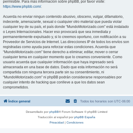
permisible. Para más información sobre phpBB, por favor visite:
https://www.phpbb.com/
.
Acuerda no enviar ningun contenido abusivo, obsceno, vulgar, difamatorio,
indecente, amenazante, sexual o cualquier otro material que pueda violar
cualquier ley de su país, el país donde “MundoMotorizado.com” está instalado
o Leyes Internacionales. Hacer eso provocará que sea inmediata y
permanentemente expulsado y, si lo creemos oportuno, con notificación a su
Proveedor de Servicios de Internet. Las direcciones IP de todos los envíos son
registradas como ayuda para reforzar estas condiciones. Acuerda que
“MundoMotorizado.com” tiene derecho a eliminar, editar, mover o cerrar
cualquier tema en cualquier momento que lo creamos conveniente. Como
usuario acuerda que cualquier información que haya ingresado será
almacenada en una base de datos. Dado que esta información no será
compartida con ninguna tercera parte sin su consentimiento, ni
“MundoMotorizado.com” ni phpBB podrán considerarse responsables por
cualquier intento de hacking que conlleve a que los datos sean
comprometidos.
Índice general
Todos los horarios son
UTC-06:00
Desarrollado por
phpBB
® Forum Software © phpBB Limited
Traducción al español por
phpBB España
Privacidad
|
Condiciones