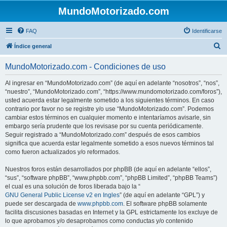
MundoMotorizado.com
FAQ
Identificarse
B
Índice general
u
MundoMotorizado.com - Condiciones de uso
s
c
Al ingresar en “MundoMotorizado.com” (de aquí en adelante “nosotros”, “nos”,
“nuestro”, “MundoMotorizado.com”, “https://www.mundomotorizado.com/foros”),
a
usted acuerda estar legalmente sometido a los siguientes términos. En caso
r
contrario por favor no se registre y/o use “MundoMotorizado.com”. Podemos
cambiar estos términos en cualquier momento e intentaríamos avisarle, sin
embargo sería prudente que los revisase por su cuenta periódicamente.
Seguir registrado a “MundoMotorizado.com” después de esos cambios
significa que acuerda estar legalmente sometido a esos nuevos términos tal
como fueron actualizados y/o reformados.
Nuestros foros están desarrollados por phpBB (de aquí en adelante “ellos”,
“sus”, “software phpBB”, “www.phpbb.com”, “phpBB Limited”, “phpBB Teams”)
el cual es una solución de foros liberada bajo la “
GNU General Public License v2 en Ingles
” (de aquí en adelante “GPL”) y
puede ser descargada de
www.phpbb.com
. El software phpBB solamente
facilita discusiones basadas en Internet y la GPL estrictamente los excluye de
lo que aprobamos y/o desaprobamos como conductas y/o contenido