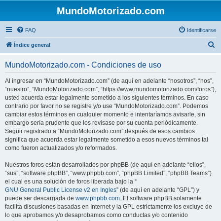
MundoMotorizado.com
FAQ
Identificarse
B
Índice general
u
MundoMotorizado.com - Condiciones de uso
s
c
Al ingresar en “MundoMotorizado.com” (de aquí en adelante “nosotros”, “nos”,
“nuestro”, “MundoMotorizado.com”, “https://www.mundomotorizado.com/foros”),
a
usted acuerda estar legalmente sometido a los siguientes términos. En caso
r
contrario por favor no se registre y/o use “MundoMotorizado.com”. Podemos
cambiar estos términos en cualquier momento e intentaríamos avisarle, sin
embargo sería prudente que los revisase por su cuenta periódicamente.
Seguir registrado a “MundoMotorizado.com” después de esos cambios
significa que acuerda estar legalmente sometido a esos nuevos términos tal
como fueron actualizados y/o reformados.
Nuestros foros están desarrollados por phpBB (de aquí en adelante “ellos”,
“sus”, “software phpBB”, “www.phpbb.com”, “phpBB Limited”, “phpBB Teams”)
el cual es una solución de foros liberada bajo la “
GNU General Public License v2 en Ingles
” (de aquí en adelante “GPL”) y
puede ser descargada de
www.phpbb.com
. El software phpBB solamente
facilita discusiones basadas en Internet y la GPL estrictamente los excluye de
lo que aprobamos y/o desaprobamos como conductas y/o contenido