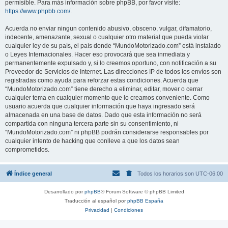
permisible. Para más información sobre phpBB, por favor visite:
https://www.phpbb.com/
.
Acuerda no enviar ningun contenido abusivo, obsceno, vulgar, difamatorio,
indecente, amenazante, sexual o cualquier otro material que pueda violar
cualquier ley de su país, el país donde “MundoMotorizado.com” está instalado
o Leyes Internacionales. Hacer eso provocará que sea inmediata y
permanentemente expulsado y, si lo creemos oportuno, con notificación a su
Proveedor de Servicios de Internet. Las direcciones IP de todos los envíos son
registradas como ayuda para reforzar estas condiciones. Acuerda que
“MundoMotorizado.com” tiene derecho a eliminar, editar, mover o cerrar
cualquier tema en cualquier momento que lo creamos conveniente. Como
usuario acuerda que cualquier información que haya ingresado será
almacenada en una base de datos. Dado que esta información no será
compartida con ninguna tercera parte sin su consentimiento, ni
“MundoMotorizado.com” ni phpBB podrán considerarse responsables por
cualquier intento de hacking que conlleve a que los datos sean
comprometidos.
Índice general
Todos los horarios son
UTC-06:00
Desarrollado por
phpBB
® Forum Software © phpBB Limited
Traducción al español por
phpBB España
Privacidad
|
Condiciones