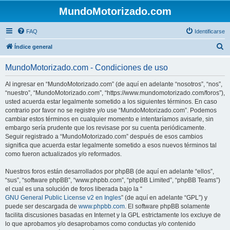
MundoMotorizado.com
FAQ
Identificarse
B
Índice general
u
MundoMotorizado.com - Condiciones de uso
s
c
Al ingresar en “MundoMotorizado.com” (de aquí en adelante “nosotros”, “nos”,
“nuestro”, “MundoMotorizado.com”, “https://www.mundomotorizado.com/foros”),
a
usted acuerda estar legalmente sometido a los siguientes términos. En caso
r
contrario por favor no se registre y/o use “MundoMotorizado.com”. Podemos
cambiar estos términos en cualquier momento e intentaríamos avisarle, sin
embargo sería prudente que los revisase por su cuenta periódicamente.
Seguir registrado a “MundoMotorizado.com” después de esos cambios
significa que acuerda estar legalmente sometido a esos nuevos términos tal
como fueron actualizados y/o reformados.
Nuestros foros están desarrollados por phpBB (de aquí en adelante “ellos”,
“sus”, “software phpBB”, “www.phpbb.com”, “phpBB Limited”, “phpBB Teams”)
el cual es una solución de foros liberada bajo la “
GNU General Public License v2 en Ingles
” (de aquí en adelante “GPL”) y
puede ser descargada de
www.phpbb.com
. El software phpBB solamente
facilita discusiones basadas en Internet y la GPL estrictamente los excluye de
lo que aprobamos y/o desaprobamos como conductas y/o contenido