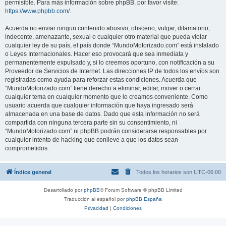
permisible. Para más información sobre phpBB, por favor visite:
https://www.phpbb.com/
.
Acuerda no enviar ningun contenido abusivo, obsceno, vulgar, difamatorio,
indecente, amenazante, sexual o cualquier otro material que pueda violar
cualquier ley de su país, el país donde “MundoMotorizado.com” está instalado
o Leyes Internacionales. Hacer eso provocará que sea inmediata y
permanentemente expulsado y, si lo creemos oportuno, con notificación a su
Proveedor de Servicios de Internet. Las direcciones IP de todos los envíos son
registradas como ayuda para reforzar estas condiciones. Acuerda que
“MundoMotorizado.com” tiene derecho a eliminar, editar, mover o cerrar
cualquier tema en cualquier momento que lo creamos conveniente. Como
usuario acuerda que cualquier información que haya ingresado será
almacenada en una base de datos. Dado que esta información no será
compartida con ninguna tercera parte sin su consentimiento, ni
“MundoMotorizado.com” ni phpBB podrán considerarse responsables por
cualquier intento de hacking que conlleve a que los datos sean
comprometidos.
Índice general
Todos los horarios son
UTC-06:00
Desarrollado por
phpBB
® Forum Software © phpBB Limited
Traducción al español por
phpBB España
Privacidad
|
Condiciones