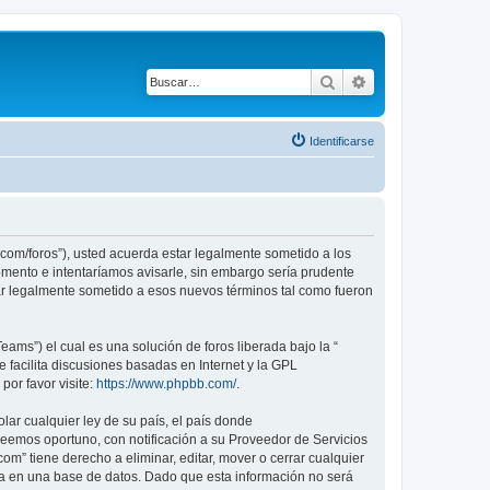
Buscar
Búsqueda avanza
Identificarse
com/foros”), usted acuerda estar legalmente sometido a los
mento e intentaríamos avisarle, sin embargo sería prudente
r legalmente sometido a esos nuevos términos tal como fueron
ams”) el cual es una solución de foros liberada bajo la “
 facilita discusiones basadas en Internet y la GPL
or favor visite:
https://www.phpbb.com/
.
lar cualquier ley de su país, el país donde
eemos oportuno, con notificación a su Proveedor de Servicios
m” tiene derecho a eliminar, editar, mover o cerrar cualquier
 en una base de datos. Dado que esta información no será