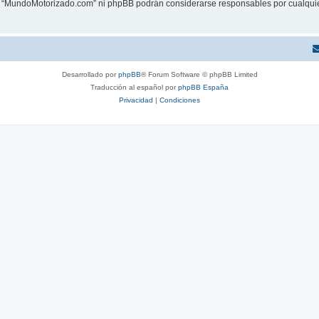
ni “MundoMotorizado.com” ni phpBB podrán considerarse responsables por cualquie
Desarrollado por
phpBB
® Forum Software © phpBB Limited
Traducción al español por
phpBB España
Privacidad
|
Condiciones