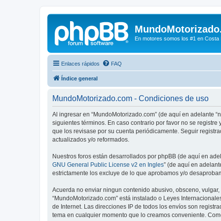
MundoMotorizado
En motores somos los #1 en Costa Ri
Enlaces rápidos
FAQ
Índice general
MundoMotorizado.com - Condiciones de uso
Al ingresar en “MundoMotorizado.com” (de aquí en adelante “n
siguientes términos. En caso contrario por favor no se regist
que los revisase por su cuenta periódicamente. Seguir regist
actualizados y/o reformados.
Nuestros foros están desarrollados por phpBB (de aquí en adela
GNU General Public License v2 en Ingles
” (de aquí en adelan
estrictamente los excluye de lo que aprobamos y/o desaprobam
Acuerda no enviar ningun contenido abusivo, obsceno, vulgar, d
“MundoMotorizado.com” está instalado o Leyes Internacionales
de Internet. Las direcciones IP de todos los envíos son regist
tema en cualquier momento que lo creamos conveniente. Como