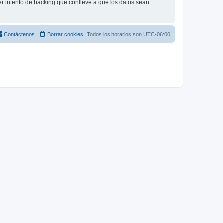
r intento de hacking que conlleve a que los datos sean
Contáctenos
Borrar cookies
Todos los horarios son
UTC-06:00