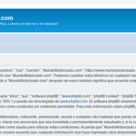
.com
ca. Líderes en Internet y en televisión.
osotros”, “nos”, “nuestro”, “MundoMotorizado.com”, “https://www.mundomotorizado.
re y/o use “MundoMotorizado.com”. Podemos cambiar estos términos en cualquier mo
rado a “MundoMotorizado.com” después de esos cambios significa que acuerda esta
nte “ellos”, “sus”, “software phpBB”, “www.phpbb.com”, “phpBB Limited”, “phpBB Te
te “GPL”) y puede ser descargada de
www.phpbb.com
. El software phpBB solamente
os como conductas y/o contenido permisible. Para más información sobre phpBB, p
ifamatorio, indecente, amenazante, sexual o cualquier otro material que pueda vio
. Hacer eso provocará que sea inmediata y permanentemente expulsado y, si lo cr
radas como ayuda para reforzar estas condiciones. Acuerda que “MundoMotorizado.co
 usuario acuerda que cualquier información que haya ingresado será almacenada