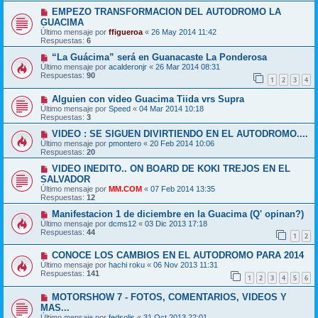
EMPEZO TRANSFORMACION DEL AUTODROMO LA
GUACIMA
Último mensaje por
ffigueroa
«
26 May 2014 11:42
Respuestas:
6
“La Guácima” será en Guanacaste La Ponderosa
Último mensaje por
acalderonjr
«
26 Mar 2014 08:31
Respuestas:
90
1
2
3
4
Alguien con video Guacima Tiida vrs Supra
Último mensaje por
Speed
«
04 Mar 2014 10:18
Respuestas:
3
VIDEO : SE SIGUEN DIVIRTIENDO EN EL AUTODROMO....
Último mensaje por
pmontero
«
20 Feb 2014 10:06
Respuestas:
20
VIDEO INEDITO.. ON BOARD DE KOKI TREJOS EN EL
SALVADOR
Último mensaje por
MM.COM
«
07 Feb 2014 13:35
Respuestas:
12
Manifestacion 1 de diciembre en la Guacima (Q' opinan?)
Último mensaje por
dcms12
«
03 Dic 2013 17:18
Respuestas:
44
1
2
CONOCE LOS CAMBIOS EN EL AUTODROMO PARA 2014
Último mensaje por
hachi roku
«
06 Nov 2013 11:31
Respuestas:
141
1
2
3
4
5
6
MOTORSHOW 7 - FOTOS, COMENTARIOS, VIDEOS Y
MAS...
Último mensaje por
fedsolis
«
31 Oct 2013 22:01