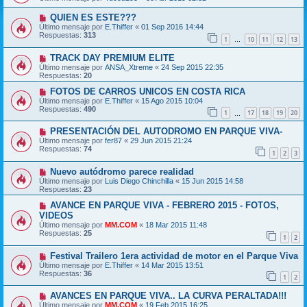
QUIEN ES ESTE???
Último mensaje por
E.Thiffer
«
01 Sep 2016 14:44
Respuestas:
313
1
10
11
12
13
…
TRACK DAY PREMIUM ELITE
Último mensaje por
ANSA_Xtreme
«
24 Sep 2015 22:35
Respuestas:
20
FOTOS DE CARROS UNICOS EN COSTA RICA
Último mensaje por
E.Thiffer
«
15 Ago 2015 10:04
Respuestas:
490
1
17
18
19
20
…
PRESENTACIÓN DEL AUTODROMO EN PARQUE VIVA-
Último mensaje por
fer87
«
29 Jun 2015 21:24
Respuestas:
74
1
2
3
Nuevo autódromo parece realidad
Último mensaje por
Luis Diego Chinchilla
«
15 Jun 2015 14:58
Respuestas:
23
AVANCE EN PARQUE VIVA - FEBRERO 2015 - FOTOS,
VIDEOS
Último mensaje por
MM.COM
«
18 Mar 2015 11:48
Respuestas:
25
1
2
Festival Trailero 1era actividad de motor en el Parque Viva
Último mensaje por
E.Thiffer
«
14 Mar 2015 13:51
Respuestas:
36
1
2
AVANCES EN PARQUE VIVA.. LA CURVA PERALTADA!!!
Último mensaje por
MM.COM
«
19 Feb 2015 16:25