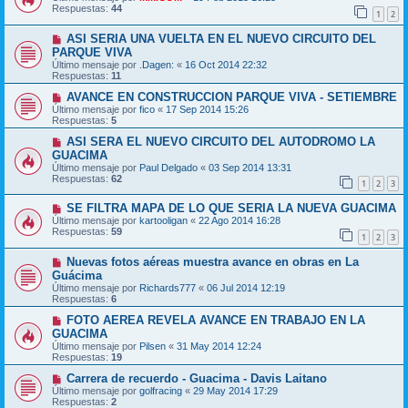
Respuestas:
44
1
2
ASI SERIA UNA VUELTA EN EL NUEVO CIRCUITO DEL
PARQUE VIVA
Último mensaje por
.Dagen:
«
16 Oct 2014 22:32
Respuestas:
11
AVANCE EN CONSTRUCCION PARQUE VIVA - SETIEMBRE
Último mensaje por
fico
«
17 Sep 2014 15:26
Respuestas:
5
ASI SERA EL NUEVO CIRCUITO DEL AUTODROMO LA
GUACIMA
Último mensaje por
Paul Delgado
«
03 Sep 2014 13:31
Respuestas:
62
1
2
3
SE FILTRA MAPA DE LO QUE SERIA LA NUEVA GUACIMA
Último mensaje por
kartooligan
«
22 Ago 2014 16:28
Respuestas:
59
1
2
3
Nuevas fotos aéreas muestra avance en obras en La
Guácima
Último mensaje por
Richards777
«
06 Jul 2014 12:19
Respuestas:
6
FOTO AEREA REVELA AVANCE EN TRABAJO EN LA
GUACIMA
Último mensaje por
Pilsen
«
31 May 2014 12:24
Respuestas:
19
Carrera de recuerdo - Guacima - Davis Laitano
Último mensaje por
golfracing
«
29 May 2014 17:29
Respuestas:
2