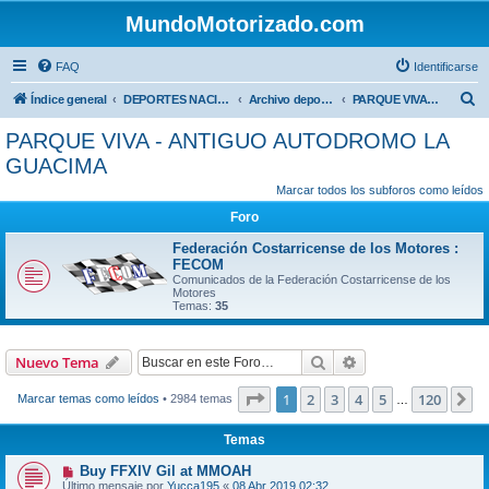
MundoMotorizado.com
FAQ
Identificarse
B
Índice general
DEPORTES NACIONALES
Archivo deportes nacionales
PARQUE VIVA - ANTIGUO AUTODROMO LA GUACIMA
u
PARQUE VIVA - ANTIGUO AUTODROMO LA
s
GUACIMA
c
Marcar todos los subforos como leídos
a
Foro
r
Federación Costarricense de los Motores :
FECOM
Comunicados de la Federación Costarricense de los
Motores
Temas:
35
Buscar
Búsqueda avanzad
Nuevo Tema
Página
1
de
120
1
2
3
4
5
120
S
Marcar temas como leídos
• 2984 temas
…
Temas
Buy FFXIV Gil at MMOAH
Último mensaje por
Yucca195
«
08 Abr 2019 02:32