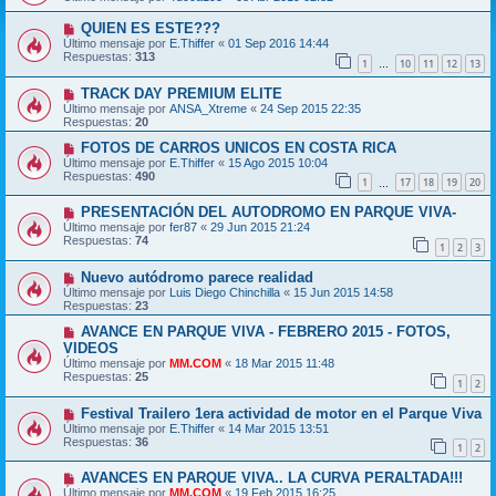
QUIEN ES ESTE???
Último mensaje por
E.Thiffer
«
01 Sep 2016 14:44
Respuestas:
313
1
10
11
12
13
…
TRACK DAY PREMIUM ELITE
Último mensaje por
ANSA_Xtreme
«
24 Sep 2015 22:35
Respuestas:
20
FOTOS DE CARROS UNICOS EN COSTA RICA
Último mensaje por
E.Thiffer
«
15 Ago 2015 10:04
Respuestas:
490
1
17
18
19
20
…
PRESENTACIÓN DEL AUTODROMO EN PARQUE VIVA-
Último mensaje por
fer87
«
29 Jun 2015 21:24
Respuestas:
74
1
2
3
Nuevo autódromo parece realidad
Último mensaje por
Luis Diego Chinchilla
«
15 Jun 2015 14:58
Respuestas:
23
AVANCE EN PARQUE VIVA - FEBRERO 2015 - FOTOS,
VIDEOS
Último mensaje por
MM.COM
«
18 Mar 2015 11:48
Respuestas:
25
1
2
Festival Trailero 1era actividad de motor en el Parque Viva
Último mensaje por
E.Thiffer
«
14 Mar 2015 13:51
Respuestas:
36
1
2
AVANCES EN PARQUE VIVA.. LA CURVA PERALTADA!!!
Último mensaje por
MM.COM
«
19 Feb 2015 16:25