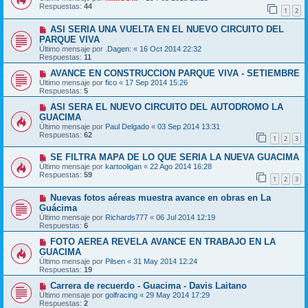
Respuestas:
44
1
2
ASI SERIA UNA VUELTA EN EL NUEVO CIRCUITO DEL
PARQUE VIVA
Último mensaje por
.Dagen:
«
16 Oct 2014 22:32
Respuestas:
11
AVANCE EN CONSTRUCCION PARQUE VIVA - SETIEMBRE
Último mensaje por
fico
«
17 Sep 2014 15:26
Respuestas:
5
ASI SERA EL NUEVO CIRCUITO DEL AUTODROMO LA
GUACIMA
Último mensaje por
Paul Delgado
«
03 Sep 2014 13:31
Respuestas:
62
1
2
3
SE FILTRA MAPA DE LO QUE SERIA LA NUEVA GUACIMA
Último mensaje por
kartooligan
«
22 Ago 2014 16:28
Respuestas:
59
1
2
3
Nuevas fotos aéreas muestra avance en obras en La
Guácima
Último mensaje por
Richards777
«
06 Jul 2014 12:19
Respuestas:
6
FOTO AEREA REVELA AVANCE EN TRABAJO EN LA
GUACIMA
Último mensaje por
Pilsen
«
31 May 2014 12:24
Respuestas:
19
Carrera de recuerdo - Guacima - Davis Laitano
Último mensaje por
golfracing
«
29 May 2014 17:29
Respuestas:
2