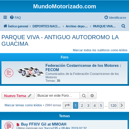
MundoMotorizado.com
FAQ
Identificarse
B
Índice general
DEPORTES NACIONALES
Archivo deportes nacionales
PARQUE VIVA - ANTIGUO AUTODROMO LA GUACIMA
u
PARQUE VIVA - ANTIGUO AUTODROMO LA
s
GUACIMA
c
Marcar todos los subforos como leídos
a
Foro
r
Federación Costarricense de los Motores :
FECOM
Comunicados de la Federación Costarricense de los
Motores
Temas:
35
Buscar
Búsqueda avanzad
Nuevo Tema
Página
1
de
120
1
2
3
4
5
120
S
Marcar temas como leídos
• 2984 temas
…
Temas
Buy FFXIV Gil at MMOAH
Último mensaje por
Yucca195
«
08 Abr 2019 02:32