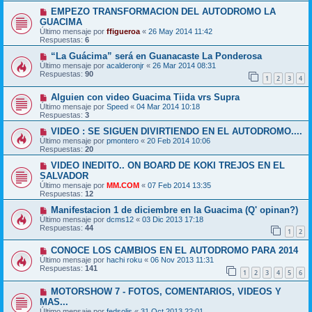
EMPEZO TRANSFORMACION DEL AUTODROMO LA
GUACIMA
Último mensaje por
ffigueroa
«
26 May 2014 11:42
Respuestas:
6
“La Guácima” será en Guanacaste La Ponderosa
Último mensaje por
acalderonjr
«
26 Mar 2014 08:31
Respuestas:
90
1
2
3
4
Alguien con video Guacima Tiida vrs Supra
Último mensaje por
Speed
«
04 Mar 2014 10:18
Respuestas:
3
VIDEO : SE SIGUEN DIVIRTIENDO EN EL AUTODROMO....
Último mensaje por
pmontero
«
20 Feb 2014 10:06
Respuestas:
20
VIDEO INEDITO.. ON BOARD DE KOKI TREJOS EN EL
SALVADOR
Último mensaje por
MM.COM
«
07 Feb 2014 13:35
Respuestas:
12
Manifestacion 1 de diciembre en la Guacima (Q' opinan?)
Último mensaje por
dcms12
«
03 Dic 2013 17:18
Respuestas:
44
1
2
CONOCE LOS CAMBIOS EN EL AUTODROMO PARA 2014
Último mensaje por
hachi roku
«
06 Nov 2013 11:31
Respuestas:
141
1
2
3
4
5
6
MOTORSHOW 7 - FOTOS, COMENTARIOS, VIDEOS Y
MAS...
Último mensaje por
fedsolis
«
31 Oct 2013 22:01