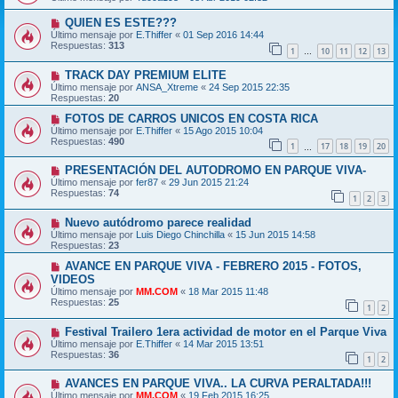
QUIEN ES ESTE???
Último mensaje por
E.Thiffer
«
01 Sep 2016 14:44
Respuestas:
313
1
10
11
12
13
…
TRACK DAY PREMIUM ELITE
Último mensaje por
ANSA_Xtreme
«
24 Sep 2015 22:35
Respuestas:
20
FOTOS DE CARROS UNICOS EN COSTA RICA
Último mensaje por
E.Thiffer
«
15 Ago 2015 10:04
Respuestas:
490
1
17
18
19
20
…
PRESENTACIÓN DEL AUTODROMO EN PARQUE VIVA-
Último mensaje por
fer87
«
29 Jun 2015 21:24
Respuestas:
74
1
2
3
Nuevo autódromo parece realidad
Último mensaje por
Luis Diego Chinchilla
«
15 Jun 2015 14:58
Respuestas:
23
AVANCE EN PARQUE VIVA - FEBRERO 2015 - FOTOS,
VIDEOS
Último mensaje por
MM.COM
«
18 Mar 2015 11:48
Respuestas:
25
1
2
Festival Trailero 1era actividad de motor en el Parque Viva
Último mensaje por
E.Thiffer
«
14 Mar 2015 13:51
Respuestas:
36
1
2
AVANCES EN PARQUE VIVA.. LA CURVA PERALTADA!!!
Último mensaje por
MM.COM
«
19 Feb 2015 16:25