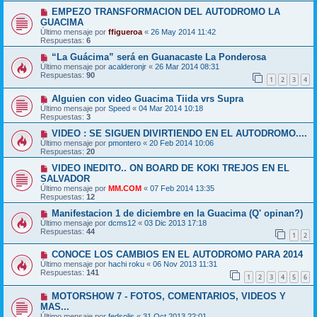
EMPEZO TRANSFORMACION DEL AUTODROMO LA
GUACIMA
Último mensaje por
ffigueroa
«
26 May 2014 11:42
Respuestas:
6
“La Guácima” será en Guanacaste La Ponderosa
Último mensaje por
acalderonjr
«
26 Mar 2014 08:31
Respuestas:
90
1
2
3
4
Alguien con video Guacima Tiida vrs Supra
Último mensaje por
Speed
«
04 Mar 2014 10:18
Respuestas:
3
VIDEO : SE SIGUEN DIVIRTIENDO EN EL AUTODROMO....
Último mensaje por
pmontero
«
20 Feb 2014 10:06
Respuestas:
20
VIDEO INEDITO.. ON BOARD DE KOKI TREJOS EN EL
SALVADOR
Último mensaje por
MM.COM
«
07 Feb 2014 13:35
Respuestas:
12
Manifestacion 1 de diciembre en la Guacima (Q' opinan?)
Último mensaje por
dcms12
«
03 Dic 2013 17:18
Respuestas:
44
1
2
CONOCE LOS CAMBIOS EN EL AUTODROMO PARA 2014
Último mensaje por
hachi roku
«
06 Nov 2013 11:31
Respuestas:
141
1
2
3
4
5
6
MOTORSHOW 7 - FOTOS, COMENTARIOS, VIDEOS Y
MAS...
Último mensaje por
fedsolis
«
31 Oct 2013 22:01