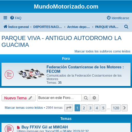
MundoMotorizado.com
FAQ
Identificarse
B
Índice general
DEPORTES NACIONALES
Archivo deportes nacionales
PARQUE VIVA - ANTIGUO AUTODROMO LA GUACIMA
u
PARQUE VIVA - ANTIGUO AUTODROMO LA
s
GUACIMA
c
Marcar todos los subforos como leídos
a
Foro
r
Federación Costarricense de los Motores :
FECOM
Comunicados de la Federación Costarricense de los
Motores
Temas:
35
Buscar
Búsqueda avanzad
Nuevo Tema
Página
1
de
120
1
2
3
4
5
120
S
Marcar temas como leídos
• 2984 temas
…
Temas
Buy FFXIV Gil at MMOAH
Último mensaje por
Yucca195
«
08 Abr 2019 02:32