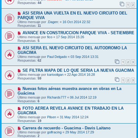
Respuestas:
44
1
2
ASI SERIA UNA VUELTA EN EL NUEVO CIRCUITO DEL
PARQUE VIVA
Último mensaje por
.Dagen:
«
16 Oct 2014 22:32
Respuestas:
11
AVANCE EN CONSTRUCCION PARQUE VIVA - SETIEMBRE
Último mensaje por
fico
«
17 Sep 2014 15:26
Respuestas:
5
ASI SERA EL NUEVO CIRCUITO DEL AUTODROMO LA
GUACIMA
Último mensaje por
Paul Delgado
«
03 Sep 2014 13:31
Respuestas:
62
1
2
3
SE FILTRA MAPA DE LO QUE SERIA LA NUEVA GUACIMA
Último mensaje por
kartooligan
«
22 Ago 2014 16:28
Respuestas:
59
1
2
3
Nuevas fotos aéreas muestra avance en obras en La
Guácima
Último mensaje por
Richards777
«
06 Jul 2014 12:19
Respuestas:
6
FOTO AEREA REVELA AVANCE EN TRABAJO EN LA
GUACIMA
Último mensaje por
Pilsen
«
31 May 2014 12:24
Respuestas:
19
Carrera de recuerdo - Guacima - Davis Laitano
Último mensaje por
golfracing
«
29 May 2014 17:29
Respuestas:
2