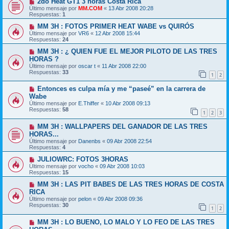
2do Heat GT1 3 horas Costa Rica
Último mensaje por
MM.COM
«
13 Abr 2008 20:28
Respuestas:
1
MM 3H : FOTOS PRIMER HEAT WABE vs QUIRÓS
Último mensaje por
VR6
«
12 Abr 2008 15:44
Respuestas:
24
MM 3H : ¿ QUIEN FUE EL MEJOR PILOTO DE LAS TRES
HORAS ?
Último mensaje por
oscar t
«
11 Abr 2008 22:00
Respuestas:
33
1
2
Entonces es culpa mía y me “paseé” en la carrera de
Wabe
Último mensaje por
E.Thiffer
«
10 Abr 2008 09:13
Respuestas:
58
1
2
3
MM 3H : WALLPAPERS DEL GANADOR DE LAS TRES
HORAS...
Último mensaje por
Danenbs
«
09 Abr 2008 22:54
Respuestas:
4
JULIOWRC: FOTOS 3HORAS
Último mensaje por
vocho
«
09 Abr 2008 10:03
Respuestas:
15
MM 3H : LAS PIT BABES DE LAS TRES HORAS DE COSTA
RICA
Último mensaje por
pelon
«
09 Abr 2008 09:36
Respuestas:
30
1
2
MM 3H : LO BUENO, LO MALO Y LO FEO DE LAS TRES