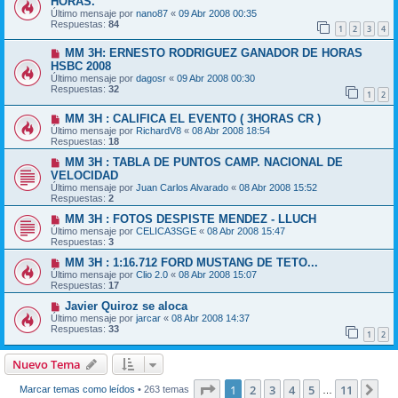
HORAS.
Último mensaje por
nano87
«
09 Abr 2008 00:35
Respuestas:
84
1
2
3
4
MM 3H: ERNESTO RODRIGUEZ GANADOR DE HORAS
HSBC 2008
Último mensaje por
dagosr
«
09 Abr 2008 00:30
Respuestas:
32
1
2
MM 3H : CALIFICA EL EVENTO ( 3HORAS CR )
Último mensaje por
RichardV8
«
08 Abr 2008 18:54
Respuestas:
18
MM 3H : TABLA DE PUNTOS CAMP. NACIONAL DE
VELOCIDAD
Último mensaje por
Juan Carlos Alvarado
«
08 Abr 2008 15:52
Respuestas:
2
MM 3H : FOTOS DESPISTE MENDEZ - LLUCH
Último mensaje por
CELICA3SGE
«
08 Abr 2008 15:47
Respuestas:
3
MM 3H : 1:16.712 FORD MUSTANG DE TETO...
Último mensaje por
Clio 2.0
«
08 Abr 2008 15:07
Respuestas:
17
Javier Quiroz se aloca
Último mensaje por
jarcar
«
08 Abr 2008 14:37
Respuestas:
33
1
2
Nuevo Tema
Página
1
de
11
1
2
3
4
5
11
Sig
Marcar temas como leídos
• 263 temas
…