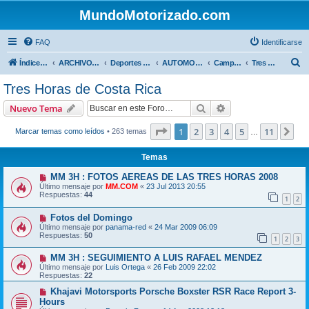
MundoMotorizado.com
FAQ
Identificarse
B
Índice general
ARCHIVO HASTA 2018
Deportes Internacionales
AUTOMOVILISMO DE CENTROAMERICA
Campeonato Centroamericano 2008
Tres Horas de Costa Rica
u
Tres Horas de Costa Rica
s
Buscar
Búsqueda avanzad
Nuevo Tema
c
a
Página
1
de
11
1
2
3
4
5
11
Sig
Marcar temas como leídos
• 263 temas
…
r
Temas
MM 3H : FOTOS AEREAS DE LAS TRES HORAS 2008
Último mensaje por
MM.COM
«
23 Jul 2013 20:55
Respuestas:
44
1
2
Fotos del Domingo
Último mensaje por
panama-red
«
24 Mar 2009 06:09
Respuestas:
50
1
2
3
MM 3H : SEGUIMIENTO A LUIS RAFAEL MENDEZ
Último mensaje por
Luis Ortega
«
26 Feb 2009 22:02
Respuestas:
22
Khajavi Motorsports Porsche Boxster RSR Race Report 3-
Hours