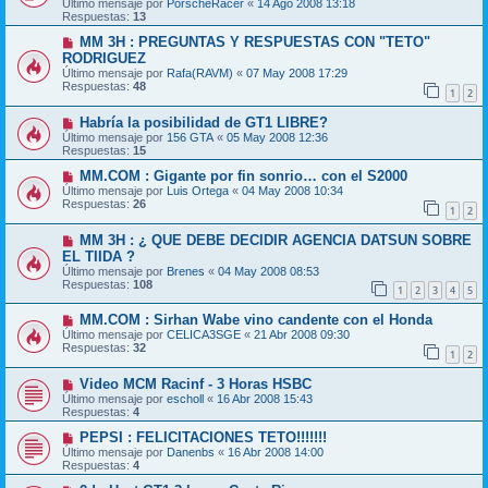
Último mensaje por
PorscheRacer
«
14 Ago 2008 13:18
Respuestas:
13
MM 3H : PREGUNTAS Y RESPUESTAS CON "TETO"
RODRIGUEZ
Último mensaje por
Rafa(RAVM)
«
07 May 2008 17:29
Respuestas:
48
1
2
Habría la posibilidad de GT1 LIBRE?
Último mensaje por
156 GTA
«
05 May 2008 12:36
Respuestas:
15
MM.COM : Gigante por fin sonrio… con el S2000
Último mensaje por
Luis Ortega
«
04 May 2008 10:34
Respuestas:
26
1
2
MM 3H : ¿ QUE DEBE DECIDIR AGENCIA DATSUN SOBRE
EL TIIDA ?
Último mensaje por
Brenes
«
04 May 2008 08:53
Respuestas:
108
1
2
3
4
5
MM.COM : Sirhan Wabe vino candente con el Honda
Último mensaje por
CELICA3SGE
«
21 Abr 2008 09:30
Respuestas:
32
1
2
Video MCM Racinf - 3 Horas HSBC
Último mensaje por
escholl
«
16 Abr 2008 15:43
Respuestas:
4
PEPSI : FELICITACIONES TETO!!!!!!!
Último mensaje por
Danenbs
«
16 Abr 2008 14:00
Respuestas:
4