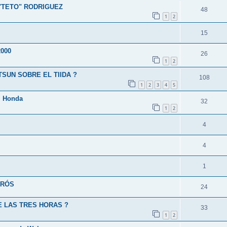
"TETO" RODRIGUEZ
48
1
2
15
2000
26
1
2
TSUN SOBRE EL TIIDA ?
108
1
2
3
4
5
l Honda
32
1
2
4
4
1
IRÓS
24
E LAS TRES HORAS ?
33
1
2