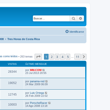
Buscar
Búsqueda avanza
Identificarse
008
Tres Horas de Costa Rica
Página
1
de
11
1
2
3
4
5
11
Siguiente
as como leídos
• 263 temas
…
VISTAS
ÚLTIMO MENSAJE
por
MM.COM
28344
23 Jul 2013 20:55
por
panama-red
19052
24 Mar 2009 06:09
por
Luis Ortega
12745
26 Feb 2009 22:02
por
PorscheRacer
10003
14 Ago 2008 13:18