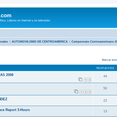
.com
ca. Líderes en Internet y en televisión.
onales
AUTOMOVILISMO DE CENTROAMERICA
Campeonato Centroamericano 2
queda avanzada
Marcar tem
RESPUESTAS
AS 2008
44
1
2
50
1
2
3
NDEZ
22
ace Report 3-Hours
13