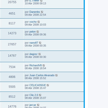
por
E.Thiffer
20755
10 Abr 2008 09:13
por
Danenbs
4651
09 Abr 2008 22:54
por
vocho
8117
09 Abr 2008 10:03
por
pelon
14273
09 Abr 2008 09:36
por
nano87
27657
09 Abr 2008 00:35
por
dagosr
14767
09 Abr 2008 00:30
por
RichardV8
7534
08 Abr 2008 18:54
por
Juan Carlos Alvarado
4806
08 Abr 2008 15:52
por
CELICA3SGE
5505
08 Abr 2008 15:47
por
Clio 2.0
8512
08 Abr 2008 15:07
por
jarcar
14776
08 Abr 2008 14:37