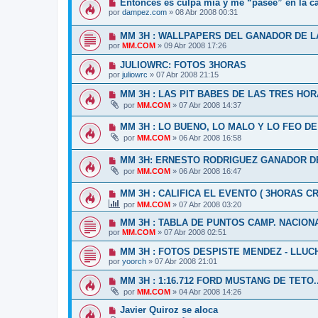
Entonces es culpa mía y me “paseé” en la c
por
dampez.com
»
08 Abr 2008 00:31
MM 3H : WALLPAPERS DEL GANADOR DE LA
por
MM.COM
»
09 Abr 2008 17:26
JULIOWRC: FOTOS 3HORAS
por
juliowrc
»
07 Abr 2008 21:15
MM 3H : LAS PIT BABES DE LAS TRES HO
por
MM.COM
»
07 Abr 2008 14:37
MM 3H : LO BUENO, LO MALO Y LO FEO D
por
MM.COM
»
06 Abr 2008 16:58
MM 3H: ERNESTO RODRIGUEZ GANADOR D
por
MM.COM
»
06 Abr 2008 16:47
MM 3H : CALIFICA EL EVENTO ( 3HORAS CR
por
MM.COM
»
07 Abr 2008 03:20
MM 3H : TABLA DE PUNTOS CAMP. NACION
por
MM.COM
»
07 Abr 2008 02:51
MM 3H : FOTOS DESPISTE MENDEZ - LLUC
por
yoorch
»
07 Abr 2008 21:01
MM 3H : 1:16.712 FORD MUSTANG DE TETO..
por
MM.COM
»
04 Abr 2008 14:26
Javier Quiroz se aloca