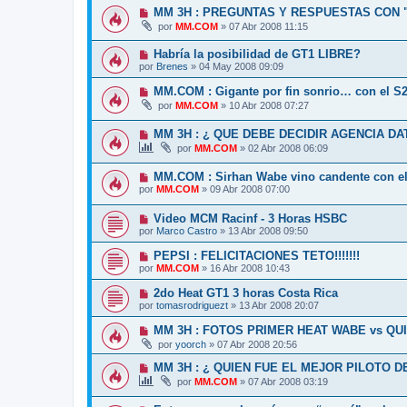
MM 3H : PREGUNTAS Y RESPUESTAS CON 
por
MM.COM
»
07 Abr 2008 11:15
Habría la posibilidad de GT1 LIBRE?
por
Brenes
»
04 May 2008 09:09
MM.COM : Gigante por fin sonrio… con el S
por
MM.COM
»
10 Abr 2008 07:27
MM 3H : ¿ QUE DEBE DECIDIR AGENCIA DA
por
MM.COM
»
02 Abr 2008 06:09
MM.COM : Sirhan Wabe vino candente con e
por
MM.COM
»
09 Abr 2008 07:00
Video MCM Racinf - 3 Horas HSBC
por
Marco Castro
»
13 Abr 2008 09:50
PEPSI : FELICITACIONES TETO!!!!!!!
por
MM.COM
»
16 Abr 2008 10:43
2do Heat GT1 3 horas Costa Rica
por
tomasrodriguezt
»
13 Abr 2008 20:07
MM 3H : FOTOS PRIMER HEAT WABE vs QU
por
yoorch
»
07 Abr 2008 20:56
MM 3H : ¿ QUIEN FUE EL MEJOR PILOTO D
por
MM.COM
»
07 Abr 2008 03:19