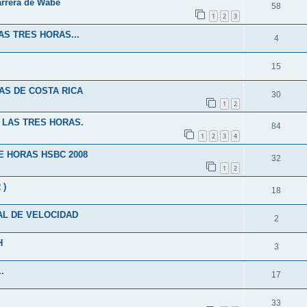
arrera de Wabe
58
1
2
3
S TRES HORAS...
4
15
RAS DE COSTA RICA
30
1
2
E LAS TRES HORAS.
84
1
2
3
4
E HORAS HSBC 2008
32
1
2
 )
18
AL DE VELOCIDAD
2
H
3
.
17
33