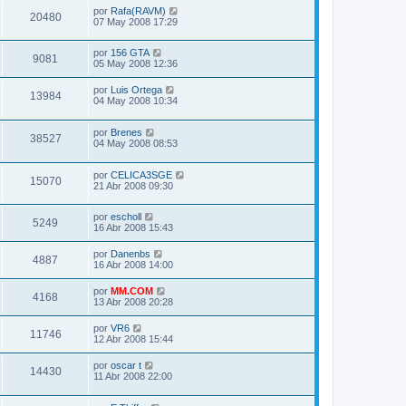
por
Rafa(RAVM)
20480
07 May 2008 17:29
por
156 GTA
9081
05 May 2008 12:36
por
Luis Ortega
13984
04 May 2008 10:34
por
Brenes
38527
04 May 2008 08:53
por
CELICA3SGE
15070
21 Abr 2008 09:30
por
escholl
5249
16 Abr 2008 15:43
por
Danenbs
4887
16 Abr 2008 14:00
por
MM.COM
4168
13 Abr 2008 20:28
por
VR6
11746
12 Abr 2008 15:44
por
oscar t
14430
11 Abr 2008 22:00