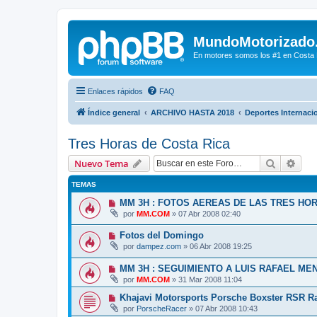
MundoMotorizado
En motores somos los #1 en Costa Ri
Enlaces rápidos
FAQ
Índice general
ARCHIVO HASTA 2018
Deportes Internaci
Tres Horas de Costa Rica
Buscar
Bús
Nuevo Tema
TEMAS
MM 3H : FOTOS AEREAS DE LAS TRES HOR
por
MM.COM
»
07 Abr 2008 02:40
Fotos del Domingo
por
dampez.com
»
06 Abr 2008 19:25
MM 3H : SEGUIMIENTO A LUIS RAFAEL ME
por
MM.COM
»
31 Mar 2008 11:04
Khajavi Motorsports Porsche Boxster RSR R
por
PorscheRacer
»
07 Abr 2008 10:43