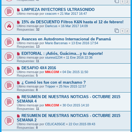
1
2
LIMPIEZA INYECTORES ULTRASONIDO
Último mensaje por
ceacom
«
21 Mar 2017 16:47
15% de DESCUENTO Filtros K&N hasta el 12 de febrero!
Último mensaje por
Darkcus
«
16 Mar 2017 14:09
Respuestas:
32
1
2
Avances en Autodromo Internacional de Panamá
Último mensaje por
Mario Barcenas
«
13 Ene 2016 17:54
Respuestas:
13
EDITORIAL : ¡Adiós, Guácima…y tu deporte!
Último mensaje por
stunnoi1234
«
11 Ene 2016 22:36
Respuestas:
11
DESAFIO 4X4 2016
Último mensaje por
MM.COM
«
04 Dic 2015 11:50
Respuestas:
5
¿ Comó les fue con el marchamo ?
Último mensaje por
Tripper
«
25 Nov 2015 12:57
Respuestas:
8
RESUMEN DE NUESTRAS NOTICIAS - OCTUBRE 2015
SEMANA 4
Último mensaje por
MM.COM
«
30 Oct 2015 14:10
Respuestas:
11
RESUMEN DE NUESTRAS NOTICIAS - OCTUBRE 2015
SEMANA 2
Último mensaje por
CELICA3SGE
«
22 Oct 2015 09:43
Respuestas:
8