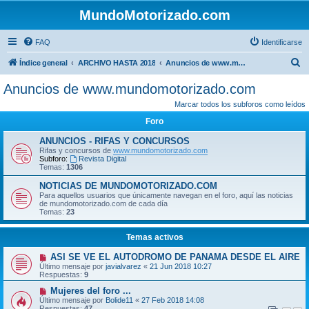
MundoMotorizado.com
FAQ
Identificarse
B
Índice general
ARCHIVO HASTA 2018
Anuncios de www.mundomotorizado.com
u
Anuncios de www.mundomotorizado.com
s
Marcar todos los subforos como leídos
c
Foro
a
ANUNCIOS - RIFAS Y CONCURSOS
r
Rifas y concursos de
www.mundomotorizado.com
Subforo:
Revista Digital
Temas:
1306
NOTICIAS DE MUNDOMOTORIZADO.COM
Para aquellos usuarios que únicamente navegan en el foro, aquí las noticias
de mundomotorizado.com de cada día
Temas:
23
Temas activos
ASI SE VE EL AUTODROMO DE PANAMA DESDE EL AIRE
Último mensaje por
javialvarez
«
21 Jun 2018 10:27
Respuestas:
9
Mujeres del foro ...
Último mensaje por
Bolide11
«
27 Feb 2018 14:08
Respuestas:
47