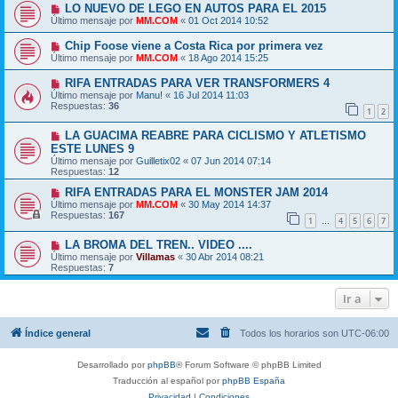
LO NUEVO DE LEGO EN AUTOS PARA EL 2015
Último mensaje por
MM.COM
«
01 Oct 2014 10:52
Chip Foose viene a Costa Rica por primera vez
Último mensaje por
MM.COM
«
18 Ago 2014 15:25
RIFA ENTRADAS PARA VER TRANSFORMERS 4
Último mensaje por
Manu!
«
16 Jul 2014 11:03
Respuestas:
36
1
2
LA GUACIMA REABRE PARA CICLISMO Y ATLETISMO
ESTE LUNES 9
Último mensaje por
Guilletix02
«
07 Jun 2014 07:14
Respuestas:
12
RIFA ENTRADAS PARA EL MONSTER JAM 2014
Último mensaje por
MM.COM
«
30 May 2014 14:37
Respuestas:
167
1
4
5
6
7
…
LA BROMA DEL TREN.. VIDEO ....
Último mensaje por
Villamas
«
30 Abr 2014 08:21
Respuestas:
7
Ir a
Índice general
Todos los horarios son
UTC-06:00
Desarrollado por
phpBB
® Forum Software © phpBB Limited
Traducción al español por
phpBB España
Privacidad
|
Condiciones