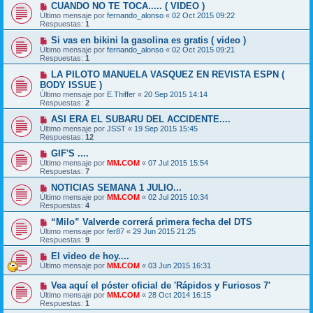
CUANDO NO TE TOCA..... ( VIDEO )
Último mensaje por
fernando_alonso
«
02 Oct 2015 09:22
Respuestas:
1
Si vas en bikini la gasolina es gratis ( video )
Último mensaje por
fernando_alonso
«
02 Oct 2015 09:21
Respuestas:
1
LA PILOTO MANUELA VASQUEZ EN REVISTA ESPN (
BODY ISSUE )
Último mensaje por
E.Thiffer
«
20 Sep 2015 14:14
Respuestas:
2
ASI ERA EL SUBARU DEL ACCIDENTE....
Último mensaje por
JSST
«
19 Sep 2015 15:45
Respuestas:
12
GIF'S ....
Último mensaje por
MM.COM
«
07 Jul 2015 15:54
Respuestas:
7
NOTICIAS SEMANA 1 JULIO...
Último mensaje por
MM.COM
«
02 Jul 2015 10:34
Respuestas:
4
“Milo” Valverde correrá primera fecha del DTS
Último mensaje por
fer87
«
29 Jun 2015 21:25
Respuestas:
9
El video de hoy....
Último mensaje por
MM.COM
«
03 Jun 2015 16:31
Vea aquí el póster oficial de 'Rápidos y Furiosos 7'
Último mensaje por
MM.COM
«
28 Oct 2014 16:15
Respuestas:
1