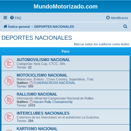
MundoMotorizado.com
FAQ
Identificarse
B
Índice general
DEPORTES NACIONALES
u
DEPORTES NACIONALES
s
Marcar todos los subforos como leídos
c
Foro
a
AUTOMOVILISMO NACIONAL
r
Categorías Yaris Cup, CTCC, SRL
Temas:
22
MOTOCICLISMO NACIONAL
Motocross, Enduro , Cross Country, Superbikes, Trial
Subforo:
CUADRACROSS NACIONAL
Temas:
565
RALLISMO NACIONAL
Información oficial del Campeonato Nacional de Rallies
Subforo:
Nacam Rally Championship
Temas:
1033
INTERCLUBES NACIONALES
Cobertura de los Interclubes en el autódromo La Guácima
Temas:
284
KARTISMO NACIONAL