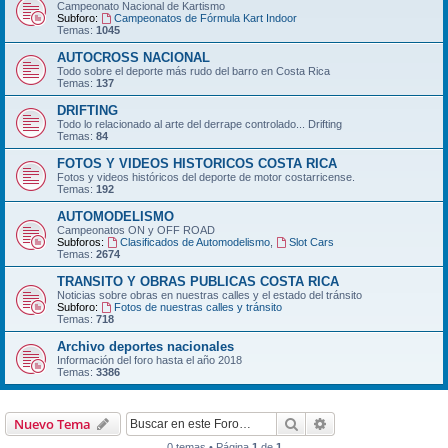
Campeonato Nacional de Kartismo
Subforo:
Campeonatos de Fórmula Kart Indoor
Temas:
1045
AUTOCROSS NACIONAL
Todo sobre el deporte más rudo del barro en Costa Rica
Temas:
137
DRIFTING
Todo lo relacionado al arte del derrape controlado... Drifting
Temas:
84
FOTOS Y VIDEOS HISTORICOS COSTA RICA
Fotos y videos históricos del deporte de motor costarricense.
Temas:
192
AUTOMODELISMO
Campeonatos ON y OFF ROAD
Subforos:
Clasificados de Automodelismo
,
Slot Cars
Temas:
2674
TRANSITO Y OBRAS PUBLICAS COSTA RICA
Noticias sobre obras en nuestras calles y el estado del tránsito
Subforo:
Fotos de nuestras calles y tránsito
Temas:
718
Archivo deportes nacionales
Información del foro hasta el año 2018
Temas:
3386
Buscar
Búsqueda avanzad
Nuevo Tema
0 temas • Página
1
de
1