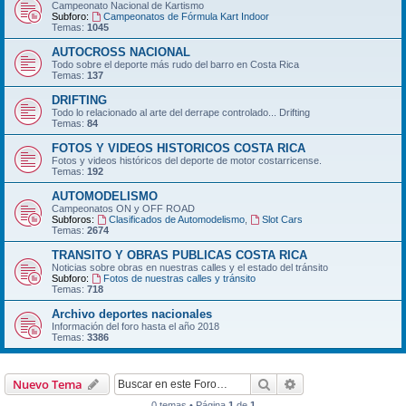
Campeonato Nacional de Kartismo
Subforo:
Campeonatos de Fórmula Kart Indoor
Temas:
1045
AUTOCROSS NACIONAL
Todo sobre el deporte más rudo del barro en Costa Rica
Temas:
137
DRIFTING
Todo lo relacionado al arte del derrape controlado... Drifting
Temas:
84
FOTOS Y VIDEOS HISTORICOS COSTA RICA
Fotos y videos históricos del deporte de motor costarricense.
Temas:
192
AUTOMODELISMO
Campeonatos ON y OFF ROAD
Subforos:
Clasificados de Automodelismo
,
Slot Cars
Temas:
2674
TRANSITO Y OBRAS PUBLICAS COSTA RICA
Noticias sobre obras en nuestras calles y el estado del tránsito
Subforo:
Fotos de nuestras calles y tránsito
Temas:
718
Archivo deportes nacionales
Información del foro hasta el año 2018
Temas:
3386
Buscar
Búsqueda avanzad
Nuevo Tema
0 temas • Página
1
de
1