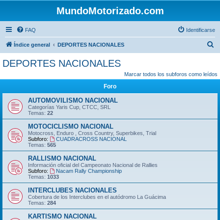
MundoMotorizado.com
FAQ
Identificarse
B
Índice general
DEPORTES NACIONALES
u
DEPORTES NACIONALES
s
Marcar todos los subforos como leídos
c
Foro
a
AUTOMOVILISMO NACIONAL
r
Categorías Yaris Cup, CTCC, SRL
Temas:
22
MOTOCICLISMO NACIONAL
Motocross, Enduro , Cross Country, Superbikes, Trial
Subforo:
CUADRACROSS NACIONAL
Temas:
565
RALLISMO NACIONAL
Información oficial del Campeonato Nacional de Rallies
Subforo:
Nacam Rally Championship
Temas:
1033
INTERCLUBES NACIONALES
Cobertura de los Interclubes en el autódromo La Guácima
Temas:
284
KARTISMO NACIONAL