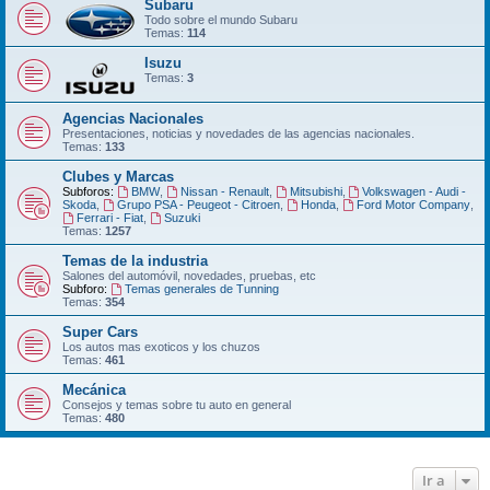
Subaru
Todo sobre el mundo Subaru
Temas:
114
Isuzu
Temas:
3
Agencias Nacionales
Presentaciones, noticias y novedades de las agencias nacionales.
Temas:
133
Clubes y Marcas
Subforos:
BMW
,
Nissan - Renault
,
Mitsubishi
,
Volkswagen - Audi -
Skoda
,
Grupo PSA - Peugeot - Citroen
,
Honda
,
Ford Motor Company
,
Ferrari - Fiat
,
Suzuki
Temas:
1257
Temas de la industria
Salones del automóvil, novedades, pruebas, etc
Subforo:
Temas generales de Tunning
Temas:
354
Super Cars
Los autos mas exoticos y los chuzos
Temas:
461
Mecánica
Consejos y temas sobre tu auto en general
Temas:
480
Ir a