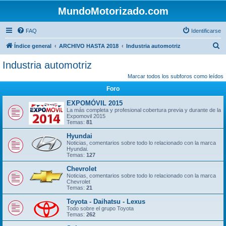
MundoMotorizado.com
FAQ
Identificarse
B
Índice general
ARCHIVO HASTA 2018
Industria automotriz
u
Industria automotriz
s
Marcar todos los subforos como leídos
c
Foro
a
EXPOMÓVIL 2015
r
La más completa y profesional cobertura previa y durante de la
Expomovil 2015
Temas:
81
Hyundai
Noticias, comentarios sobre todo lo relacionado con la marca
Hyundai.
Temas:
127
Chevrolet
Noticias, comentarios sobre todo lo relacionado con la marca
Chevrolet
Temas:
21
Toyota - Daihatsu - Lexus
Todo sobre el grupo Toyota
Temas:
262