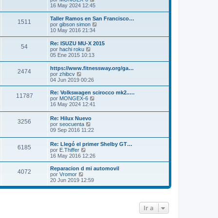
j
m
t
e
16 May 2024 12:45
e
e
i
r
n
m
ú
Taller Ramos en San Francisco…
s
o
1511
l
V
por
gibson simon
a
m
t
e
10 May 2016 21:34
j
e
i
r
e
n
m
ú
Re: ISUZU MU-X 2015
s
o
54
l
V
por
hachi roku
a
m
t
e
05 Ene 2015 10:13
j
e
i
r
e
n
m
ú
https://www.fitnessway.org/ga…
s
o
2474
l
V
por
zhibcv
a
m
t
e
04 Jun 2019 00:26
j
e
i
r
e
n
m
ú
Re: Volkswagen scirocco mk2..…
s
11787
o
l
V
por
MONGEX-6
a
m
t
e
16 May 2024 12:41
j
e
i
r
e
n
m
ú
Re: Hilux Nuevo
s
o
3256
l
V
por
seocuenta
a
m
t
e
09 Sep 2016 11:22
j
e
i
r
e
n
m
ú
s
Re: Llegó el primer Shelby GT…
o
6185
l
a
V
por
E.Thiffer
m
t
j
e
16 May 2016 12:26
e
i
e
r
n
m
ú
s
Reparacion d mi automovil
o
4072
l
V
a
por
Vromor
m
t
e
j
20 Jun 2019 12:59
e
i
r
e
n
m
ú
s
o
l
a
m
t
j
Ir a
e
i
e
n
m