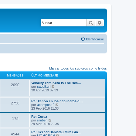
Buscar
Búsqueda avanza
Identificarse
Marcar todos los subforos como leídos
MENSAJES
ÚLTIMO MENSAJE
Velocity Trim Keto Is The Bea…
2090
V
por
sagdikuri
e
30 Abr 2019 07:39
r
ú
l
Re: Xenón en los neblineros d…
2758
t
V
por
acamposk2
i
e
23 Feb 2016 11:33
m
r
o
ú
Re: Corsa
175
m
l
V
por
sruben
e
t
e
29 Mar 2018 22:35
n
i
r
s
m
ú
Re: Kei car Dahiatsu Mira Gin…
a
o
4544
l
V
por
MONGEX-6