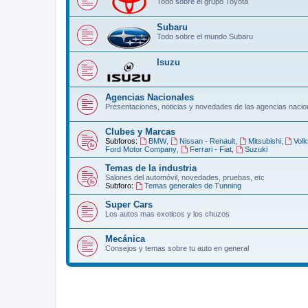
Todo sobre el grupo Toyota
Subaru
Todo sobre el mundo Subaru
Isuzu
Agencias Nacionales
Presentaciones, noticias y novedades de las agencias nacio
Clubes y Marcas
Subforos:
BMW
,
Nissan - Renault
,
Mitsubishi
,
Vol
Ford Motor Company
,
Ferrari - Fiat
,
Suzuki
Temas de la industria
Salones del automóvil, novedades, pruebas, etc
Subforo:
Temas generales de Tunning
Super Cars
Los autos mas exoticos y los chuzos
Mecánica
Consejos y temas sobre tu auto en general