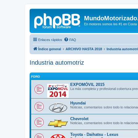
MundoMotorizado
En motores somos los #1 en Costa Ri
Enlaces rápidos
FAQ
Índice general
ARCHIVO HASTA 2018
Industria automotr
Industria automotriz
FORO
EXPOMÓVIL 2015
La más completa y profesional cobertura pre
Hyundai
Noticias, comentarios sobre todo lo relacion
Chevrolet
Noticias, comentarios sobre todo lo relacion
Toyota - Daihatsu - Lexus