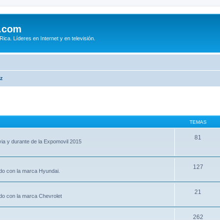
.com
ca. Líderes en Internet y en televisión.
iz
TEMAS
81
via y durante de la Expomovil 2015
127
ado con la marca Hyundai.
21
ado con la marca Chevrolet
262