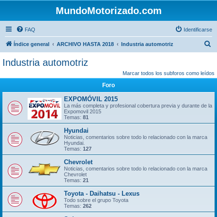
MundoMotorizado.com
FAQ
Identificarse
B
Índice general
ARCHIVO HASTA 2018
Industria automotriz
u
Industria automotriz
s
Marcar todos los subforos como leídos
c
Foro
a
EXPOMÓVIL 2015
r
La más completa y profesional cobertura previa y durante de la
Expomovil 2015
Temas:
81
Hyundai
Noticias, comentarios sobre todo lo relacionado con la marca
Hyundai.
Temas:
127
Chevrolet
Noticias, comentarios sobre todo lo relacionado con la marca
Chevrolet
Temas:
21
Toyota - Daihatsu - Lexus
Todo sobre el grupo Toyota
Temas:
262