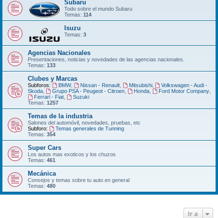
Subaru
Todo sobre el mundo Subaru
Temas:
114
Isuzu
Temas:
3
Agencias Nacionales
Presentaciones, noticias y novedades de las agencias nacionales.
Temas:
133
Clubes y Marcas
Subforos:
BMW
,
Nissan - Renault
,
Mitsubishi
,
Volkswagen - Audi -
Skoda
,
Grupo PSA - Peugeot - Citroen
,
Honda
,
Ford Motor Company
,
Ferrari - Fiat
,
Suzuki
Temas:
1257
Temas de la industria
Salones del automóvil, novedades, pruebas, etc
Subforo:
Temas generales de Tunning
Temas:
354
Super Cars
Los autos mas exoticos y los chuzos
Temas:
461
Mecánica
Consejos y temas sobre tu auto en general
Temas:
480
Ir a