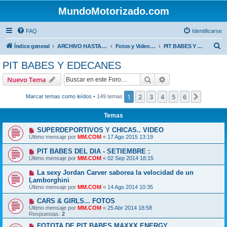
MundoMotorizado.com
FAQ
Identificarse
B
Índice general
ARCHIVO HASTA 2018
Fotos y Videos del mundo de los motores
PIT BABES Y EDECANES
u
PIT BABES Y EDECANES
s
Buscar
Búsqueda avanzad
Nuevo Tema
c
a
1
2
3
4
5
6
Siguien
Marcar temas como leídos
• 149 temas
r
Temas
SUPERDEPORTIVOS Y CHICAS.. VIDEO
Último mensaje por
MM.COM
«
17 Ago 2015 13:19
PIT BABES DEL DIA - SETIEMBRE :
Último mensaje por
MM.COM
«
02 Sep 2014 18:15
La sexy Jordan Carver saborea la velocidad de un
Lamborghini
Último mensaje por
MM.COM
«
14 Ago 2014 10:35
CARS & GIRLS... FOTOS
Último mensaje por
MM.COM
«
25 Abr 2014 18:58
Respuestas:
2
FOTOTA DE PIT BABES MAXXX ENERGY.....