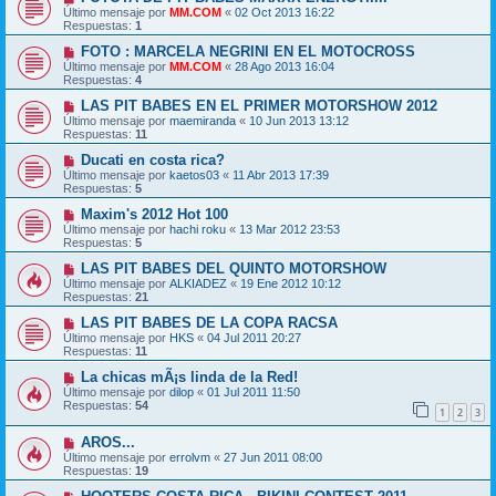
Último mensaje por
MM.COM
«
02 Oct 2013 16:22
Respuestas:
1
FOTO : MARCELA NEGRINI EN EL MOTOCROSS
Último mensaje por
MM.COM
«
28 Ago 2013 16:04
Respuestas:
4
LAS PIT BABES EN EL PRIMER MOTORSHOW 2012
Último mensaje por
maemiranda
«
10 Jun 2013 13:12
Respuestas:
11
Ducati en costa rica?
Último mensaje por
kaetos03
«
11 Abr 2013 17:39
Respuestas:
5
Maxim's 2012 Hot 100
Último mensaje por
hachi roku
«
13 Mar 2012 23:53
Respuestas:
5
LAS PIT BABES DEL QUINTO MOTORSHOW
Último mensaje por
ALKIADEZ
«
19 Ene 2012 10:12
Respuestas:
21
LAS PIT BABES DE LA COPA RACSA
Último mensaje por
HKS
«
04 Jul 2011 20:27
Respuestas:
11
La chicas mÃ¡s linda de la Red!
Último mensaje por
dilop
«
01 Jul 2011 11:50
Respuestas:
54
1
2
3
AROS...
Último mensaje por
errolvm
«
27 Jun 2011 08:00
Respuestas:
19