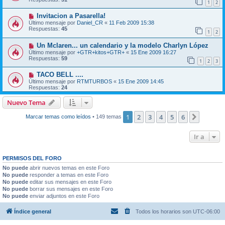
1
2
Invitacion a Pasarella!
Último mensaje por
Daniel_CR
«
11 Feb 2009 15:38
Respuestas:
45
1
2
Un Mclaren... un calendario y la modelo Charlyn López
Último mensaje por
+GTR+kitos+GTR+
«
15 Ene 2009 16:27
Respuestas:
59
1
2
3
TACO BELL ....
Último mensaje por
RTMTURBOS
«
15 Ene 2009 14:45
Respuestas:
24
Nuevo Tema
1
2
3
4
5
6
Siguien
Marcar temas como leídos
• 149 temas
Ir a
PERMISOS DEL FORO
No puede
abrir nuevos temas en este Foro
No puede
responder a temas en este Foro
No puede
editar sus mensajes en este Foro
No puede
borrar sus mensajes en este Foro
No puede
enviar adjuntos en este Foro
Índice general
Todos los horarios son
UTC-06:00