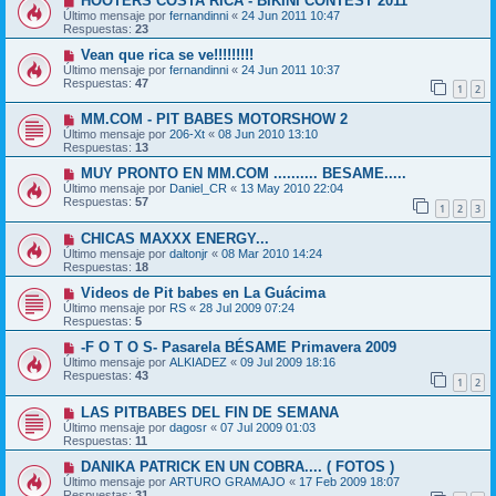
HOOTERS COSTA RICA - BIKINI CONTEST 2011
Último mensaje por
fernandinni
«
24 Jun 2011 10:47
Respuestas:
23
Vean que rica se ve!!!!!!!!!
Último mensaje por
fernandinni
«
24 Jun 2011 10:37
Respuestas:
47
1
2
MM.COM - PIT BABES MOTORSHOW 2
Último mensaje por
206-Xt
«
08 Jun 2010 13:10
Respuestas:
13
MUY PRONTO EN MM.COM .......... BESAME.....
Último mensaje por
Daniel_CR
«
13 May 2010 22:04
Respuestas:
57
1
2
3
CHICAS MAXXX ENERGY...
Último mensaje por
daltonjr
«
08 Mar 2010 14:24
Respuestas:
18
Videos de Pit babes en La Guácima
Último mensaje por
RS
«
28 Jul 2009 07:24
Respuestas:
5
-F O T O S- Pasarela BÉSAME Primavera 2009
Último mensaje por
ALKIADEZ
«
09 Jul 2009 18:16
Respuestas:
43
1
2
LAS PITBABES DEL FIN DE SEMANA
Último mensaje por
dagosr
«
07 Jul 2009 01:03
Respuestas:
11
DANIKA PATRICK EN UN COBRA.... ( FOTOS )
Último mensaje por
ARTURO GRAMAJO
«
17 Feb 2009 18:07
Respuestas:
31