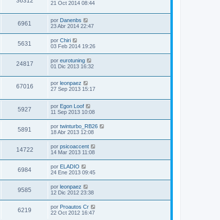
36312
21 Oct 2014 08:44
por
Danenbs
6961
23 Abr 2014 22:47
por
Chiri
5631
03 Feb 2014 19:26
por
eurotuning
24817
01 Dic 2013 16:32
por
leonpaez
67016
27 Sep 2013 15:17
por
Egon Loof
5927
11 Sep 2013 10:08
por
twinturbo_RB26
5891
18 Abr 2013 12:08
por
psicoaccent
14722
14 Mar 2013 11:08
por
ELADIO
6984
24 Ene 2013 09:45
por
leonpaez
9585
12 Dic 2012 23:38
por
Proautos Cr
6219
22 Oct 2012 16:47