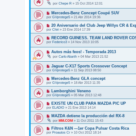
por
Chepe R
»
15 Oct 2014 12:01
Mercedes-Benz Concept Coupé SUV
por
GVprotege5
»
21 Abr 2014 19:36
20 Aniversario del Club Jeep Willys CR & Ex
por
Chiri
»
23 Ene 2014 17:39
RECORD GUINESS. TEAM LAND ROVER CO
por
Federico3
»
14 Nov 2013 10:05
Autos más feos! - Temporada 2013
por
Carlo Abarth
»
04 Mar 2013 21:52
Jaguar C-X17 Sports Crossover Concept
por
GVprotege5
»
11 Sep 2013 08:50
Mercedes-Benz GLA concept
por
GVprotege5
»
18 Abr 2013 11:35
Lamborghini Veneno
por
GVprotege5
»
05 Mar 2013 12:48
EXISTE UN CLUB PARA MAZDA PIC UP
por
ELADIO
»
21 Ene 2013 14:14
MAZDA detiene la producción del RX-8
por
MM.COM
»
11 Oct 2011 15:43
Filtros K&N ---1er Copa Pulsar Costa Rica
por
Proautos Cr
»
10 Oct 2012 18:14