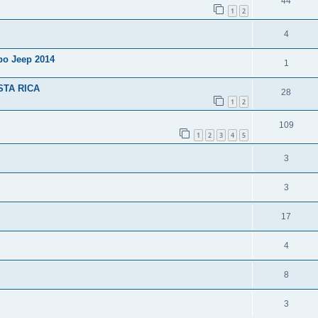
44
1
2
4
po Jeep 2014
1
STA RICA
28
1
2
109
1
2
3
4
5
3
3
17
4
8
3