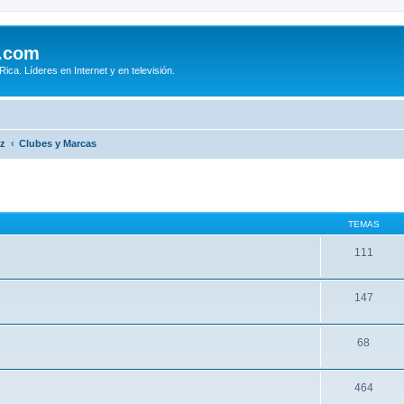
.com
ca. Líderes en Internet y en televisión.
iz
Clubes y Marcas
TEMAS
111
147
68
464