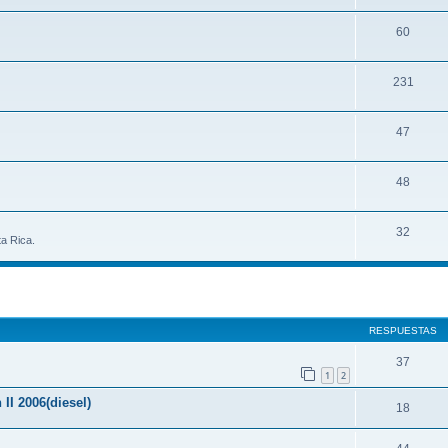
60
231
47
48
32
a Rica.
queda avanzada
RESPUESTAS
37
1
2
I 2006(diesel)
18