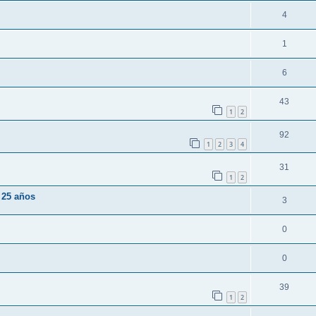
4
1
6
43
1
2
92
1
2
3
4
31
1
2
 25 años
3
0
0
39
1
2