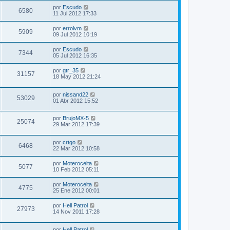
por
Escudo
6580
11 Jul 2012 17:33
por
errolvm
5909
09 Jul 2012 10:19
por
Escudo
7344
05 Jul 2012 16:35
por
gtr_35
31157
18 May 2012 21:24
por
nissand22
53029
01 Abr 2012 15:52
por
BrujoMX-5
25074
29 Mar 2012 17:39
por
crtgo
6468
22 Mar 2012 10:58
por
Moterocelta
5077
10 Feb 2012 05:11
por
Moterocelta
4775
25 Ene 2012 00:01
por
Hell Patrol
27973
14 Nov 2011 17:28
por
Hell Patrol