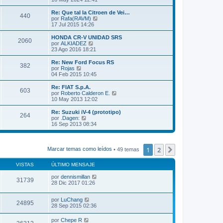
j
e
i
r
e
n
m
ú
Re: Que tal la Citroen de Vei…
s
440
o
l
V
por
Rafa(RAVM)
a
m
t
e
17 Jul 2015 14:26
j
e
i
r
e
n
m
ú
HONDA CR-V UNIDAD SRS
s
2060
o
l
V
por
ALKIADEZ
a
m
t
e
23 Ago 2016 18:21
j
e
i
r
e
n
m
ú
Re: New Ford Focus RS
s
382
o
l
V
por
Rojas
a
m
t
e
04 Feb 2015 10:45
j
e
i
r
e
n
m
ú
Re: FIAT S.p.A.
s
603
o
l
V
por
Roberto Calderon E.
a
m
t
e
10 May 2013 12:02
j
e
i
r
e
n
m
ú
Re: Suzuki iV-4 (prototipo)
s
264
o
l
V
por
.Dagen:
a
m
t
e
16 Sep 2013 08:34
j
e
i
r
e
n
m
ú
s
o
l
a
m
t
1
2
Siguiente
Marcar temas como leídos
• 49 temas
j
e
i
e
n
m
s
VISTAS
ÚLTIMO MENSAJE
o
a
m
j
por
dennismillan
e
31739
e
28 Dic 2017 01:26
n
s
a
por
LuChang
j
24895
28 Sep 2015 02:36
e
por
Chepe R