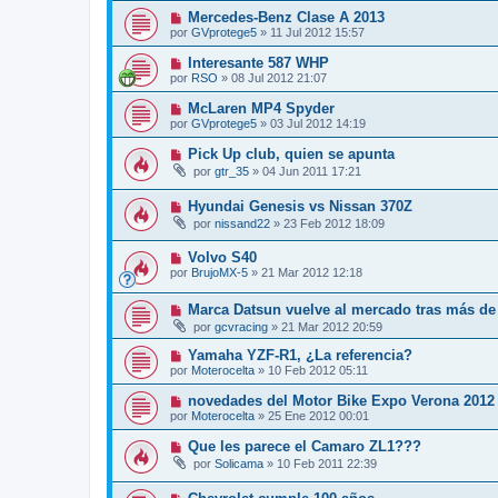
Mercedes-Benz Clase A 2013
por
GVprotege5
»
11 Jul 2012 15:57
Interesante 587 WHP
por
RSO
»
08 Jul 2012 21:07
McLaren MP4 Spyder
por
GVprotege5
»
03 Jul 2012 14:19
Pick Up club, quien se apunta
por
gtr_35
»
04 Jun 2011 17:21
Hyundai Genesis vs Nissan 370Z
por
nissand22
»
23 Feb 2012 18:09
Volvo S40
por
BrujoMX-5
»
21 Mar 2012 12:18
Marca Datsun vuelve al mercado tras más de
por
gcvracing
»
21 Mar 2012 20:59
Yamaha YZF-R1, ¿La referencia?
por
Moterocelta
»
10 Feb 2012 05:11
novedades del Motor Bike Expo Verona 2012
por
Moterocelta
»
25 Ene 2012 00:01
Que les parece el Camaro ZL1???
por
Solicama
»
10 Feb 2011 22:39