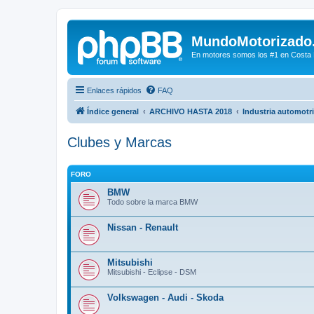
MundoMotorizado
En motores somos los #1 en Costa Ri
Enlaces rápidos
FAQ
Índice general
ARCHIVO HASTA 2018
Industria automotr
Clubes y Marcas
FORO
BMW
Todo sobre la marca BMW
Nissan - Renault
Mitsubishi
Mitsubishi - Eclipse - DSM
Volkswagen - Audi - Skoda