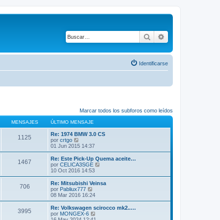
Buscar
Búsqueda avanza
Identificarse
Marcar todos los subforos como leídos
MENSAJES
ÚLTIMO MENSAJE
Re: 1974 BMW 3.0 CS
1125
V
por
crtgo
e
01 Jun 2015 14:37
r
ú
Re: Este Pick-Up Quema aceite…
1467
l
V
por
CELICA3SGE
t
e
10 Oct 2016 14:53
i
r
m
ú
Re: Mitsubishi Veinsa
706
o
l
V
por
Pabliux777
m
t
e
08 Mar 2016 16:24
e
i
r
n
m
ú
Re: Volkswagen scirocco mk2..…
s
3995
o
l
V
por
MONGEX-6
a
m
t
e
16 May 2024 12:41