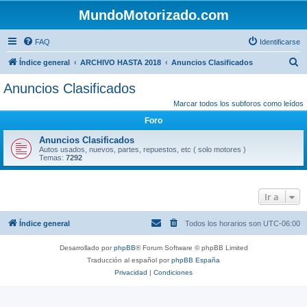
MundoMotorizado.com
FAQ
Identificarse
B
Índice general
ARCHIVO HASTA 2018
Anuncios Clasificados
u
Anuncios Clasificados
s
Marcar todos los subforos como leídos
c
Foro
a
Anuncios Clasificados
r
Autos usados, nuevos, partes, repuestos, etc ( solo motores )
Temas:
7292
Ir a
Índice general
Todos los horarios son
UTC-06:00
Desarrollado por
phpBB
® Forum Software © phpBB Limited
Traducción al español por
phpBB España
Privacidad
|
Condiciones