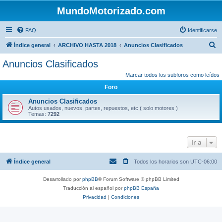
MundoMotorizado.com
FAQ
Identificarse
B
Índice general
ARCHIVO HASTA 2018
Anuncios Clasificados
u
Anuncios Clasificados
s
Marcar todos los subforos como leídos
c
Foro
a
Anuncios Clasificados
r
Autos usados, nuevos, partes, repuestos, etc ( solo motores )
Temas:
7292
Ir a
Índice general
Todos los horarios son
UTC-06:00
Desarrollado por
phpBB
® Forum Software © phpBB Limited
Traducción al español por
phpBB España
Privacidad
|
Condiciones