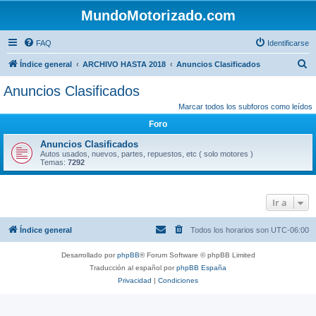
MundoMotorizado.com
FAQ
Identificarse
B
Índice general
ARCHIVO HASTA 2018
Anuncios Clasificados
u
Anuncios Clasificados
s
Marcar todos los subforos como leídos
c
Foro
a
Anuncios Clasificados
r
Autos usados, nuevos, partes, repuestos, etc ( solo motores )
Temas:
7292
Ir a
Índice general
Todos los horarios son
UTC-06:00
Desarrollado por
phpBB
® Forum Software © phpBB Limited
Traducción al español por
phpBB España
Privacidad
|
Condiciones