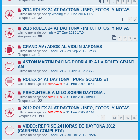
1
7
8
9
10
…
2014 ROLEX 24 AT DAYTONA - INFO, FOTOS, Y NOTAS
Último mensaje por
gcvracing
«
25 Ene 2014 17:51
Respuestas:
32
1
2
2013 ROLEX 24 AT DAYTONA - INFO, FOTOS, Y NOTAS
Último mensaje por
ruiz
«
27 Ene 2013 17:04
Respuestas:
96
1
2
3
4
GRAND AM: ADIOS AL VIOLIN JAPONES
Último mensaje por
OscarF21
«
29 Sep 2012 12:38
Respuestas:
1
ASTON MARTIN RACING PODRIA IR A LA ROLEX GRAND
AM
Último mensaje por
OscarF21
«
11 Abr 2012 23:22
ROLEX 24 AT DAYTONA - PURE SOUNDS #1
Último mensaje por
MM.COM
«
31 Ene 2012 16:41
PREGUNTELE A MILO SOBRE DAYTONA..
Último mensaje por
MM.COM
«
31 Ene 2012 08:09
Respuestas:
22
2012 ROLEX 24 AT DAYTONA - INFO, FOTOS, Y NOTAS
Último mensaje por
MM.COM
«
31 Ene 2012 07:51
Respuestas:
390
1
13
14
15
16
…
VIDEO: REPRISE 24 HORAS DE DAYTONA 2012
(CARRERA COMPLETA)
Último mensaje por
OscarF21
«
30 Ene 2012 19:24