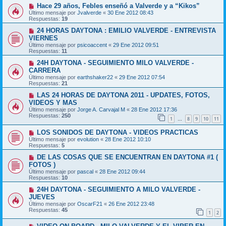
Hace 29 años, Febles enseñó a Valverde y a “Kikos”
Último mensaje por
Jvalverde
«
30 Ene 2012 08:43
Respuestas:
19
24 HORAS DAYTONA : EMILIO VALVERDE - ENTREVISTA
VIERNES
Último mensaje por
psicoaccent
«
29 Ene 2012 09:51
Respuestas:
11
24H DAYTONA - SEGUIMIENTO MILO VALVERDE -
CARRERA
Último mensaje por
earthshaker22
«
29 Ene 2012 07:54
Respuestas:
21
LAS 24 HORAS DE DAYTONA 2011 - UPDATES, FOTOS,
VIDEOS Y MAS
Último mensaje por
Jorge A. Carvajal M
«
28 Ene 2012 17:36
Respuestas:
250
1
8
9
10
11
…
LOS SONIDOS DE DAYTONA - VIDEOS PRACTICAS
Último mensaje por
evolution
«
28 Ene 2012 10:10
Respuestas:
5
DE LAS COSAS QUE SE ENCUENTRAN EN DAYTONA #1 (
FOTOS )
Último mensaje por
pascal
«
28 Ene 2012 09:44
Respuestas:
10
24H DAYTONA - SEGUIMIENTO A MILO VALVERDE -
JUEVES
Último mensaje por
OscarF21
«
26 Ene 2012 23:48
Respuestas:
45
1
2