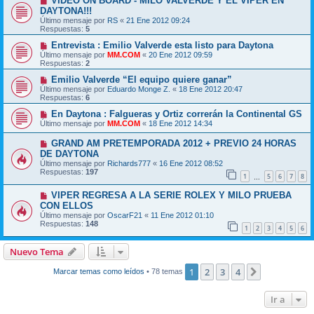
VIDEO ON BOARD - MILO VALVERDE Y EL VIPER EN
DAYTONA!!!
Último mensaje por
RS
«
21 Ene 2012 09:24
Respuestas:
5
Entrevista : Emilio Valverde esta listo para Daytona
Último mensaje por
MM.COM
«
20 Ene 2012 09:59
Respuestas:
2
Emilio Valverde “El equipo quiere ganar”
Último mensaje por
Eduardo Monge Z.
«
18 Ene 2012 20:47
Respuestas:
6
En Daytona : Falgueras y Ortiz correrán la Continental GS
Último mensaje por
MM.COM
«
18 Ene 2012 14:34
GRAND AM PRETEMPORADA 2012 + PREVIO 24 HORAS
DE DAYTONA
Último mensaje por
Richards777
«
16 Ene 2012 08:52
Respuestas:
197
1
5
6
7
8
…
VIPER REGRESA A LA SERIE ROLEX Y MILO PRUEBA
CON ELLOS
Último mensaje por
OscarF21
«
11 Ene 2012 01:10
Respuestas:
148
1
2
3
4
5
6
Nuevo Tema
1
2
3
4
Siguiente
Marcar temas como leídos
• 78 temas
Ir a