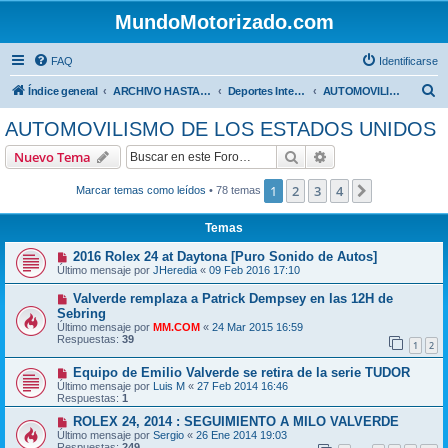
MundoMotorizado.com
FAQ
Identificarse
B
Índice general
ARCHIVO HASTA 2018
Deportes Internacionales
AUTOMOVILISMO DE LOS ESTADOS UNIDOS
u
AUTOMOVILISMO DE LOS ESTADOS UNIDOS
s
Buscar
Búsqueda avanzad
Nuevo Tema
c
a
1
2
3
4
Siguiente
Marcar temas como leídos
• 78 temas
r
Temas
2016 Rolex 24 at Daytona [Puro Sonido de Autos]
Último mensaje por
JHeredia
«
09 Feb 2016 17:10
Valverde remplaza a Patrick Dempsey en las 12H de
Sebring
Último mensaje por
MM.COM
«
24 Mar 2015 16:59
Respuestas:
39
1
2
Equipo de Emilio Valverde se retira de la serie TUDOR
Último mensaje por
Luis M
«
27 Feb 2014 16:46
Respuestas:
1
ROLEX 24, 2014 : SEGUIMIENTO A MILO VALVERDE
Último mensaje por
Sergio
«
26 Ene 2014 19:03
Respuestas:
249