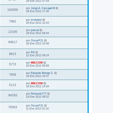
29 Ene 2012 07:54
por
Jorge A. Carvajal M
103059
28 Ene 2012 17:36
por
evolution
7982
28 Ene 2012 10:10
por
pascal
12100
28 Ene 2012 09:44
por
OscarF21
69617
26 Ene 2012 23:48
por
RS
8913
21 Ene 2012 09:24
por
MM.COM
5773
20 Ene 2012 09:59
por
Eduardo Monge Z.
7859
18 Ene 2012 20:47
por
MM.COM
5113
18 Ene 2012 14:34
por
Richards777
94293
16 Ene 2012 08:52
por
OscarF21
76563
11 Ene 2012 01:10