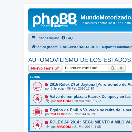
MundoMotorizado
En motores somos los #1 en Costa Ri
Enlaces rápidos
FAQ
Índice general
ARCHIVO HASTA 2018
Deportes Internaci
AUTOMOVILISMO DE LOS ESTADOS
Buscar
Bús
Nuevo Tema
TEMAS
2016 Rolex 24 at Daytona [Puro Sonido de Au
por
JHeredia
»
09 Feb 2016 17:10
Valverde remplaza a Patrick Dempsey en las
por
MM.COM
»
18 Mar 2015 15:23
Equipo de Emilio Valverde se retira de la s
por
MM.COM
»
27 Feb 2014 07:39
ROLEX 24, 2014 : SEGUIMIENTO A MILO V
por
MM.COM
»
21 Ene 2014 11:05