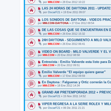
por
MM.COM
»
28 Ene 2012 10:22
LAS 24 HORAS DE DAYTONA 2011 - UPDATE
por
OscarF21
»
19 Ene 2011 09:07
LOS SONIDOS DE DAYTONA - VIDEOS PRA
por
MM.COM-DAYTONA
»
27 Ene 2012 09:54
DE LAS COSAS QUE SE ENCUENTRAN EN DA
por
MM.COM
»
26 Ene 2012 15:32
24H DAYTONA - SEGUIMIENTO A MILO VAL
por
MM.COM
»
26 Ene 2012 06:41
VIDEO ON BOARD - MILO VALVERDE Y EL V
por
MM.COM
»
20 Ene 2012 08:58
Entrevista : Emilio Valverde esta listo para 
por
MM.COM
»
20 Ene 2012 09:51
Emilio Valverde “El equipo quiere ganar”
por
MM.COM
»
17 Ene 2012 09:59
En Daytona : Falgueras y Ortiz correrán la C
por
MM.COM
»
18 Ene 2012 14:34
GRAND AM PRETEMPORADA 2012 + PREVIO
por
OscarF21
»
15 Nov 2011 14:52
VIPER REGRESA A LA SERIE ROLEX Y MI
por
OscarF21
»
06 Dic 2011 21:21