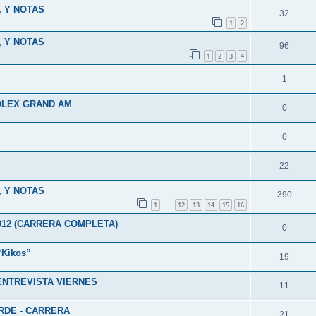
, Y NOTAS
32
1
2
, Y NOTAS
96
1
2
3
4
1
ROLEX GRAND AM
0
0
22
, Y NOTAS
390
1
12
13
14
15
16
…
012 (CARRERA COMPLETA)
0
“Kikos”
19
 ENTREVISTA VIERNES
11
RDE - CARRERA
21