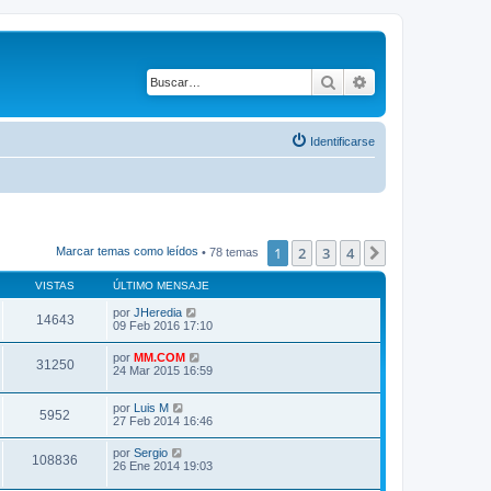
Buscar
Búsqueda avanza
Identificarse
1
2
3
4
Siguiente
Marcar temas como leídos
• 78 temas
VISTAS
ÚLTIMO MENSAJE
por
JHeredia
14643
09 Feb 2016 17:10
por
MM.COM
31250
24 Mar 2015 16:59
por
Luis M
5952
27 Feb 2014 16:46
por
Sergio
108836
26 Ene 2014 19:03