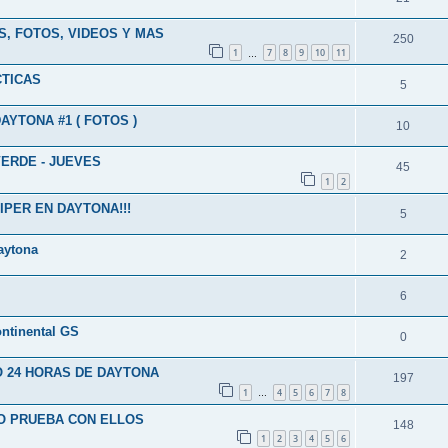
S, FOTOS, VIDEOS Y MAS
250
1
7
8
9
10
11
…
CTICAS
5
YTONA #1 ( FOTOS )
10
VERDE - JUEVES
45
1
2
IPER EN DAYTONA!!!
5
Daytona
2
6
ontinental GS
0
 24 HORAS DE DAYTONA
197
1
4
5
6
7
8
…
LO PRUEBA CON ELLOS
148
1
2
3
4
5
6