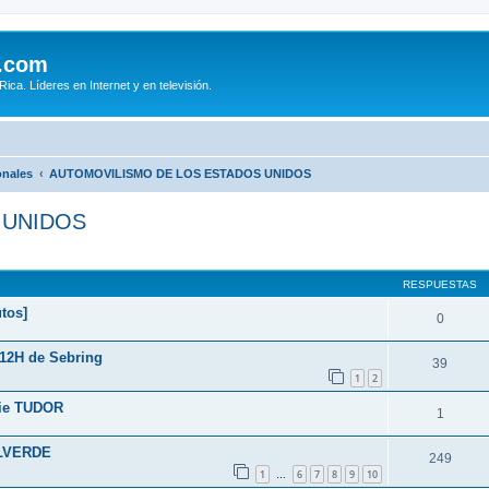
.com
ca. Líderes en Internet y en televisión.
onales
AUTOMOVILISMO DE LOS ESTADOS UNIDOS
 UNIDOS
queda avanzada
RESPUESTAS
tos]
0
 12H de Sebring
39
1
2
erie TUDOR
1
ALVERDE
249
1
6
7
8
9
10
…