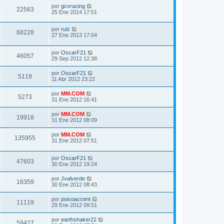
por
gcvracing
22563
25 Ene 2014 17:51
por
ruiz
68228
27 Ene 2013 17:04
por
OscarF21
46057
29 Sep 2012 12:38
por
OscarF21
5119
11 Abr 2012 23:22
por
MM.COM
5273
31 Ene 2012 16:41
por
MM.COM
19918
31 Ene 2012 08:09
por
MM.COM
135955
31 Ene 2012 07:51
por
OscarF21
47603
30 Ene 2012 19:24
por
Jvalverde
16359
30 Ene 2012 08:43
por
psicoaccent
11119
29 Ene 2012 09:51
por
earthshaker22
59427