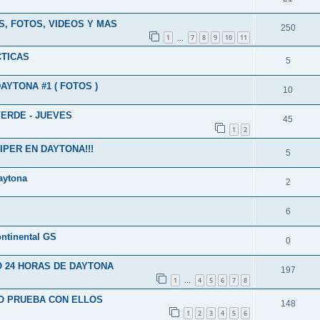
S, FOTOS, VIDEOS Y MAS
250
1
7
8
9
10
11
…
CTICAS
5
YTONA #1 ( FOTOS )
10
VERDE - JUEVES
45
1
2
IPER EN DAYTONA!!!
5
Daytona
2
6
ontinental GS
0
 24 HORAS DE DAYTONA
197
1
4
5
6
7
8
…
LO PRUEBA CON ELLOS
148
1
2
3
4
5
6