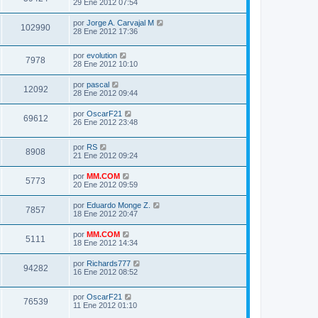
29 Ene 2012 07:54
por
Jorge A. Carvajal M
102990
28 Ene 2012 17:36
por
evolution
7978
28 Ene 2012 10:10
por
pascal
12092
28 Ene 2012 09:44
por
OscarF21
69612
26 Ene 2012 23:48
por
RS
8908
21 Ene 2012 09:24
por
MM.COM
5773
20 Ene 2012 09:59
por
Eduardo Monge Z.
7857
18 Ene 2012 20:47
por
MM.COM
5111
18 Ene 2012 14:34
por
Richards777
94282
16 Ene 2012 08:52
por
OscarF21
76539
11 Ene 2012 01:10