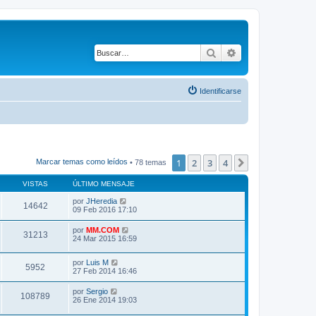
Buscar
Búsqueda avanza
Identificarse
1
2
3
4
Siguiente
Marcar temas como leídos
• 78 temas
VISTAS
ÚLTIMO MENSAJE
por
JHeredia
14642
09 Feb 2016 17:10
por
MM.COM
31213
24 Mar 2015 16:59
por
Luis M
5952
27 Feb 2014 16:46
por
Sergio
108789
26 Ene 2014 19:03