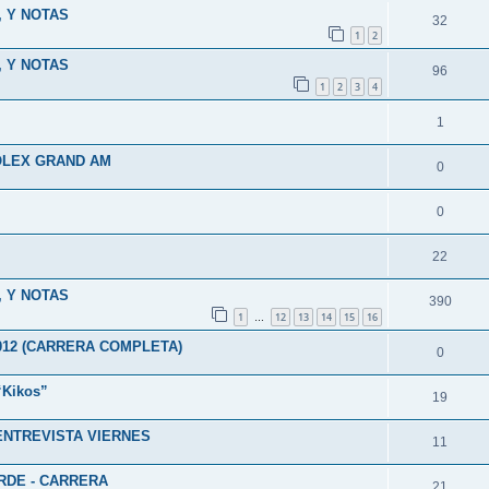
, Y NOTAS
32
1
2
, Y NOTAS
96
1
2
3
4
1
ROLEX GRAND AM
0
0
22
, Y NOTAS
390
1
12
13
14
15
16
…
012 (CARRERA COMPLETA)
0
“Kikos”
19
 ENTREVISTA VIERNES
11
RDE - CARRERA
21