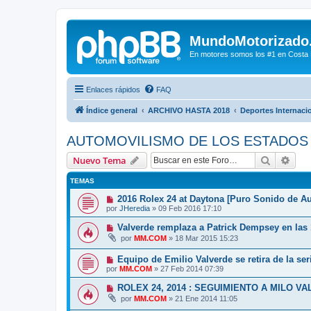
MundoMotorizado
En motores somos los #1 en Costa Ri
Enlaces rápidos
FAQ
Índice general
ARCHIVO HASTA 2018
Deportes Internaci
AUTOMOVILISMO DE LOS ESTADOS
Buscar
Bús
Nuevo Tema
TEMAS
2016 Rolex 24 at Daytona [Puro Sonido de Au
por
JHeredia
»
09 Feb 2016 17:10
Valverde remplaza a Patrick Dempsey en las
por
MM.COM
»
18 Mar 2015 15:23
Equipo de Emilio Valverde se retira de la s
por
MM.COM
»
27 Feb 2014 07:39
ROLEX 24, 2014 : SEGUIMIENTO A MILO V
por
MM.COM
»
21 Ene 2014 11:05