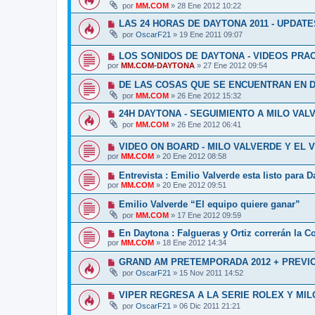
por
MM.COM
»
28 Ene 2012 10:22
LAS 24 HORAS DE DAYTONA 2011 - UPDATE
por
OscarF21
»
19 Ene 2011 09:07
LOS SONIDOS DE DAYTONA - VIDEOS PRA
por
MM.COM-DAYTONA
»
27 Ene 2012 09:54
DE LAS COSAS QUE SE ENCUENTRAN EN DA
por
MM.COM
»
26 Ene 2012 15:32
24H DAYTONA - SEGUIMIENTO A MILO VAL
por
MM.COM
»
26 Ene 2012 06:41
VIDEO ON BOARD - MILO VALVERDE Y EL V
por
MM.COM
»
20 Ene 2012 08:58
Entrevista : Emilio Valverde esta listo para 
por
MM.COM
»
20 Ene 2012 09:51
Emilio Valverde “El equipo quiere ganar”
por
MM.COM
»
17 Ene 2012 09:59
En Daytona : Falgueras y Ortiz correrán la C
por
MM.COM
»
18 Ene 2012 14:34
GRAND AM PRETEMPORADA 2012 + PREVIO
por
OscarF21
»
15 Nov 2011 14:52
VIPER REGRESA A LA SERIE ROLEX Y MI
por
OscarF21
»
06 Dic 2011 21:21