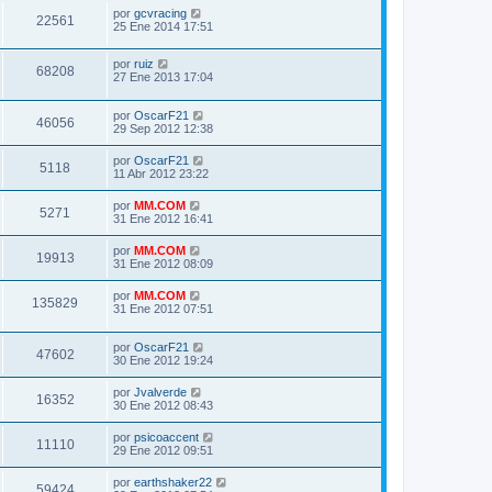
por
gcvracing
22561
25 Ene 2014 17:51
por
ruiz
68208
27 Ene 2013 17:04
por
OscarF21
46056
29 Sep 2012 12:38
por
OscarF21
5118
11 Abr 2012 23:22
por
MM.COM
5271
31 Ene 2012 16:41
por
MM.COM
19913
31 Ene 2012 08:09
por
MM.COM
135829
31 Ene 2012 07:51
por
OscarF21
47602
30 Ene 2012 19:24
por
Jvalverde
16352
30 Ene 2012 08:43
por
psicoaccent
11110
29 Ene 2012 09:51
por
earthshaker22
59424