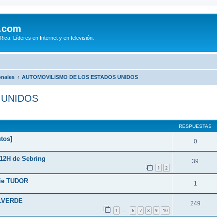
.com
ca. Líderes en Internet y en televisión.
onales
AUTOMOVILISMO DE LOS ESTADOS UNIDOS
 UNIDOS
queda avanzada
RESPUESTAS
tos]
0
 12H de Sebring
39
1
2
erie TUDOR
1
ALVERDE
249
1
6
7
8
9
10
…