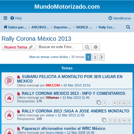
MundoMotorizado.com
FAQ
Identificarse
B
Índice general
ARCHIVO HASTA 2018
Deportes Internacionales
WORLD RALLY ( WRC )
Rally Corona México 2013
u
Rally Corona México 2013
s
Buscar
Búsqueda avanzad
Nuevo Tema
c
a
1
2
Siguiente
Marcar temas como leídos
• 30 temas
r
Temas
SUBARU FELICITA A MONTALTO POR 3ER LUGAR EN
MEXICO
Último mensaje por
MM.COM
«
20 Mar 2013 10:51
RALLY CORONA MEXICO 2013 - INFO Y COMENTARIOS
Último mensaje por
Villamas
«
12 Mar 2013 11:46
Respuestas:
170
1
4
5
6
7
…
RALLY CORONA 2013 :SIGA A JOSE ANDRES MONTALTO
Último mensaje por
oskar
«
11 Mar 2013 11:56
Respuestas:
109
1
2
3
4
5
Paparazzi aficionados rumbo al WRC México
Último mensaje por
Isuzu miedo
«
12 Mar 2008 16:49