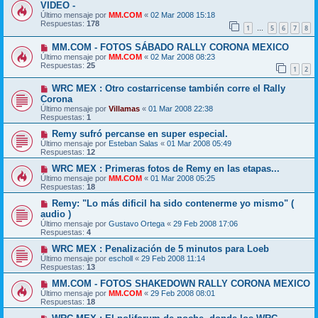
VIDEO -
Último mensaje por
MM.COM
«
02 Mar 2008 15:18
Respuestas:
178
1
5
6
7
8
…
MM.COM - FOTOS SÁBADO RALLY CORONA MEXICO
Último mensaje por
MM.COM
«
02 Mar 2008 08:23
Respuestas:
25
1
2
WRC MEX : Otro costarricense también corre el Rally
Corona
Último mensaje por
Villamas
«
01 Mar 2008 22:38
Respuestas:
1
Remy sufró percanse en super especial.
Último mensaje por
Esteban Salas
«
01 Mar 2008 05:49
Respuestas:
12
WRC MEX : Primeras fotos de Remy en las etapas...
Último mensaje por
MM.COM
«
01 Mar 2008 05:25
Respuestas:
18
Remy: "Lo más dificil ha sido contenerme yo mismo" (
audio )
Último mensaje por
Gustavo Ortega
«
29 Feb 2008 17:06
Respuestas:
4
WRC MEX : Penalización de 5 minutos para Loeb
Último mensaje por
escholl
«
29 Feb 2008 11:14
Respuestas:
13
MM.COM - FOTOS SHAKEDOWN RALLY CORONA MEXICO
Último mensaje por
MM.COM
«
29 Feb 2008 08:01
Respuestas:
18