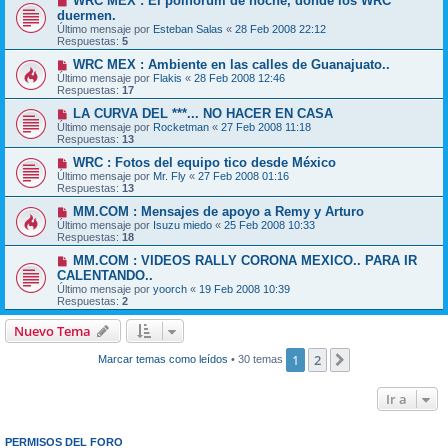
WRC MEX : El poliforum de noche, donde los WRC
duermen.
Último mensaje por
Esteban Salas
«
28 Feb 2008 22:12
Respuestas:
5
WRC MEX : Ambiente en las calles de Guanajuato..
Último mensaje por
Flakis
«
28 Feb 2008 12:46
Respuestas:
17
LA CURVA DEL ***... NO HACER EN CASA
Último mensaje por
Rocketman
«
27 Feb 2008 11:18
Respuestas:
13
WRC : Fotos del equipo tico desde México
Último mensaje por
Mr. Fly
«
27 Feb 2008 01:16
Respuestas:
13
MM.COM : Mensajes de apoyo a Remy y Arturo
Último mensaje por
Isuzu miedo
«
25 Feb 2008 10:33
Respuestas:
18
MM.COM : VIDEOS RALLY CORONA MEXICO.. PARA IR
CALENTANDO..
Último mensaje por
yoorch
«
19 Feb 2008 10:39
Respuestas:
2
Nuevo Tema
1
2
Siguiente
Marcar temas como leídos
• 30 temas
Ir a
PERMISOS DEL FORO