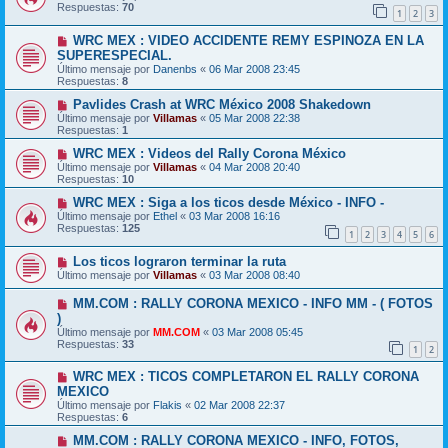
Respuestas:
70
1
2
3
WRC MEX : VIDEO ACCIDENTE REMY ESPINOZA EN LA
SUPERESPECIAL.
Último mensaje por
Danenbs
«
06 Mar 2008 23:45
Respuestas:
8
Pavlides Crash at WRC México 2008 Shakedown
Último mensaje por
Villamas
«
05 Mar 2008 22:38
Respuestas:
1
WRC MEX : Videos del Rally Corona México
Último mensaje por
Villamas
«
04 Mar 2008 20:40
Respuestas:
10
WRC MEX : Siga a los ticos desde México - INFO -
Último mensaje por
Ethel
«
03 Mar 2008 16:16
Respuestas:
125
1
2
3
4
5
6
Los ticos lograron terminar la ruta
Último mensaje por
Villamas
«
03 Mar 2008 08:40
MM.COM : RALLY CORONA MEXICO - INFO MM - ( FOTOS
)
Último mensaje por
MM.COM
«
03 Mar 2008 05:45
Respuestas:
33
1
2
WRC MEX : TICOS COMPLETARON EL RALLY CORONA
MEXICO
Último mensaje por
Flakis
«
02 Mar 2008 22:37
Respuestas:
6
MM.COM : RALLY CORONA MEXICO - INFO, FOTOS,