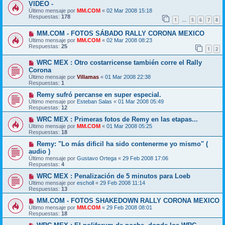
VIDEO -
Último mensaje por
MM.COM
«
02 Mar 2008 15:18
Respuestas:
178
1
5
6
7
8
…
MM.COM - FOTOS SÁBADO RALLY CORONA MEXICO
Último mensaje por
MM.COM
«
02 Mar 2008 08:23
Respuestas:
25
1
2
WRC MEX : Otro costarricense también corre el Rally
Corona
Último mensaje por
Villamas
«
01 Mar 2008 22:38
Respuestas:
1
Remy sufró percanse en super especial.
Último mensaje por
Esteban Salas
«
01 Mar 2008 05:49
Respuestas:
12
WRC MEX : Primeras fotos de Remy en las etapas...
Último mensaje por
MM.COM
«
01 Mar 2008 05:25
Respuestas:
18
Remy: "Lo más dificil ha sido contenerme yo mismo" (
audio )
Último mensaje por
Gustavo Ortega
«
29 Feb 2008 17:06
Respuestas:
4
WRC MEX : Penalización de 5 minutos para Loeb
Último mensaje por
escholl
«
29 Feb 2008 11:14
Respuestas:
13
MM.COM - FOTOS SHAKEDOWN RALLY CORONA MEXICO
Último mensaje por
MM.COM
«
29 Feb 2008 08:01
Respuestas:
18