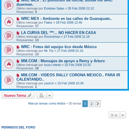
WRC MEX : El poliforum de noche, donde los WRC
duermen.
Último mensaje por
Esteban Salas
«
28 Feb 2008 22:12
Respuestas:
5
WRC MEX : Ambiente en las calles de Guanajuato..
Último mensaje por
Flakis
«
28 Feb 2008 12:46
Respuestas:
17
LA CURVA DEL ***... NO HACER EN CASA
Último mensaje por
Rocketman
«
27 Feb 2008 11:18
Respuestas:
13
WRC : Fotos del equipo tico desde México
Último mensaje por
Mr. Fly
«
27 Feb 2008 01:16
Respuestas:
13
MM.COM : Mensajes de apoyo a Remy y Arturo
Último mensaje por
Isuzu miedo
«
25 Feb 2008 10:33
Respuestas:
18
MM.COM : VIDEOS RALLY CORONA MEXICO.. PARA IR
CALENTANDO..
Último mensaje por
yoorch
«
19 Feb 2008 10:39
Respuestas:
2
Nuevo Tema
1
2
Siguiente
Marcar temas como leídos
• 30 temas
Ir a
PERMISOS DEL FORO