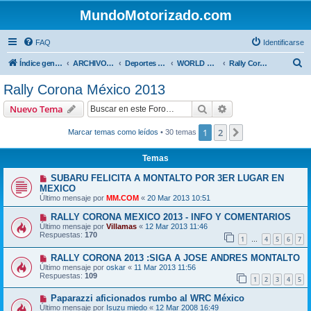
MundoMotorizado.com
FAQ
Identificarse
B
Índice general
ARCHIVO HASTA 2018
Deportes Internacionales
WORLD RALLY ( WRC )
Rally Corona México 2013
u
Rally Corona México 2013
s
Buscar
Búsqueda avanzad
Nuevo Tema
c
a
1
2
Siguiente
Marcar temas como leídos
• 30 temas
r
Temas
SUBARU FELICITA A MONTALTO POR 3ER LUGAR EN
MEXICO
Último mensaje por
MM.COM
«
20 Mar 2013 10:51
RALLY CORONA MEXICO 2013 - INFO Y COMENTARIOS
Último mensaje por
Villamas
«
12 Mar 2013 11:46
Respuestas:
170
1
4
5
6
7
…
RALLY CORONA 2013 :SIGA A JOSE ANDRES MONTALTO
Último mensaje por
oskar
«
11 Mar 2013 11:56
Respuestas:
109
1
2
3
4
5
Paparazzi aficionados rumbo al WRC México
Último mensaje por
Isuzu miedo
«
12 Mar 2008 16:49