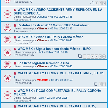
Respuestas:
70
1
2
3
WRC MEX : VIDEO ACCIDENTE REMY ESPINOZA EN LA
SUPERESPECIAL.
Último mensaje por
Danenbs
«
06 Mar 2008 23:45
Respuestas:
8
Pavlides Crash at WRC México 2008 Shakedown
Último mensaje por
Villamas
«
05 Mar 2008 22:38
Respuestas:
1
WRC MEX : Videos del Rally Corona México
Último mensaje por
Villamas
«
04 Mar 2008 20:40
Respuestas:
10
WRC MEX : Siga a los ticos desde México - INFO -
Último mensaje por
Ethel
«
03 Mar 2008 16:16
Respuestas:
125
1
2
3
4
5
6
Los ticos lograron terminar la ruta
Último mensaje por
Villamas
«
03 Mar 2008 08:40
MM.COM : RALLY CORONA MEXICO - INFO MM - ( FOTOS
)
Último mensaje por
MM.COM
«
03 Mar 2008 05:45
Respuestas:
33
1
2
WRC MEX : TICOS COMPLETARON EL RALLY CORONA
MEXICO
Último mensaje por
Flakis
«
02 Mar 2008 22:37
Respuestas:
6
MM.COM : RALLY CORONA MEXICO - INFO, FOTOS,