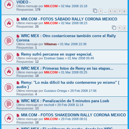
VIDEO -
Último mensaje por
MM.COM
«
02 Mar 2008 15:18
Respuestas:
178
1
5
6
7
8
…
MM.COM - FOTOS SÁBADO RALLY CORONA MEXICO
Último mensaje por
MM.COM
«
02 Mar 2008 08:23
Respuestas:
25
1
2
WRC MEX : Otro costarricense también corre el Rally
Corona
Último mensaje por
Villamas
«
01 Mar 2008 22:38
Respuestas:
1
Remy sufró percanse en super especial.
Último mensaje por
Esteban Salas
«
01 Mar 2008 05:49
Respuestas:
12
WRC MEX : Primeras fotos de Remy en las etapas...
Último mensaje por
MM.COM
«
01 Mar 2008 05:25
Respuestas:
18
Remy: "Lo más dificil ha sido contenerme yo mismo" (
audio )
Último mensaje por
Gustavo Ortega
«
29 Feb 2008 17:06
Respuestas:
4
WRC MEX : Penalización de 5 minutos para Loeb
Último mensaje por
escholl
«
29 Feb 2008 11:14
Respuestas:
13
MM.COM - FOTOS SHAKEDOWN RALLY CORONA MEXICO
Último mensaje por
MM.COM
«
29 Feb 2008 08:01
Respuestas:
18