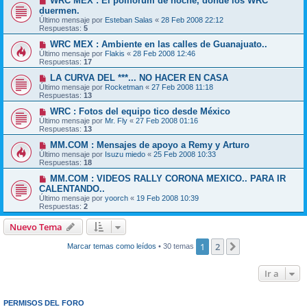
WRC MEX : El poliforum de noche, donde los WRC
duermen.
Último mensaje por
Esteban Salas
«
28 Feb 2008 22:12
Respuestas:
5
WRC MEX : Ambiente en las calles de Guanajuato..
Último mensaje por
Flakis
«
28 Feb 2008 12:46
Respuestas:
17
LA CURVA DEL ***... NO HACER EN CASA
Último mensaje por
Rocketman
«
27 Feb 2008 11:18
Respuestas:
13
WRC : Fotos del equipo tico desde México
Último mensaje por
Mr. Fly
«
27 Feb 2008 01:16
Respuestas:
13
MM.COM : Mensajes de apoyo a Remy y Arturo
Último mensaje por
Isuzu miedo
«
25 Feb 2008 10:33
Respuestas:
18
MM.COM : VIDEOS RALLY CORONA MEXICO.. PARA IR
CALENTANDO..
Último mensaje por
yoorch
«
19 Feb 2008 10:39
Respuestas:
2
Nuevo Tema
1
2
Siguiente
Marcar temas como leídos
• 30 temas
Ir a
PERMISOS DEL FORO