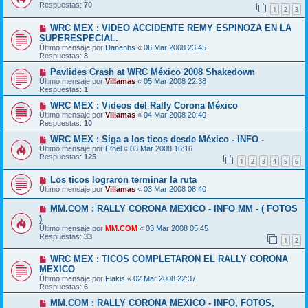
Respuestas:
70
1
2
3
WRC MEX : VIDEO ACCIDENTE REMY ESPINOZA EN LA
SUPERESPECIAL.
Último mensaje por
Danenbs
«
06 Mar 2008 23:45
Respuestas:
8
Pavlides Crash at WRC México 2008 Shakedown
Último mensaje por
Villamas
«
05 Mar 2008 22:38
Respuestas:
1
WRC MEX : Videos del Rally Corona México
Último mensaje por
Villamas
«
04 Mar 2008 20:40
Respuestas:
10
WRC MEX : Siga a los ticos desde México - INFO -
Último mensaje por
Ethel
«
03 Mar 2008 16:16
Respuestas:
125
1
2
3
4
5
6
Los ticos lograron terminar la ruta
Último mensaje por
Villamas
«
03 Mar 2008 08:40
MM.COM : RALLY CORONA MEXICO - INFO MM - ( FOTOS
)
Último mensaje por
MM.COM
«
03 Mar 2008 05:45
Respuestas:
33
1
2
WRC MEX : TICOS COMPLETARON EL RALLY CORONA
MEXICO
Último mensaje por
Flakis
«
02 Mar 2008 22:37
Respuestas:
6
MM.COM : RALLY CORONA MEXICO - INFO, FOTOS,