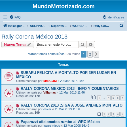
MundoMotorizado.com
FAQ
Identificarse
B
Índice general
ARCHIVO HASTA 2018
Deportes Internacionales
WORLD RALLY ( WRC )
Rally Corona México 2013
u
Rally Corona México 2013
s
Buscar
Búsqueda avanzad
Nuevo Tema
c
a
1
2
Siguiente
Marcar temas como leídos
• 30 temas
r
Temas
SUBARU FELICITA A MONTALTO POR 3ER LUGAR EN
MEXICO
Último mensaje por
MM.COM
«
20 Mar 2013 10:51
RALLY CORONA MEXICO 2013 - INFO Y COMENTARIOS
Último mensaje por
Villamas
«
12 Mar 2013 11:46
Respuestas:
170
1
4
5
6
7
…
RALLY CORONA 2013 :SIGA A JOSE ANDRES MONTALTO
Último mensaje por
oskar
«
11 Mar 2013 11:56
Respuestas:
109
1
2
3
4
5
Paparazzi aficionados rumbo al WRC México
Último mensaje por
Isuzu miedo
«
12 Mar 2008 16:49