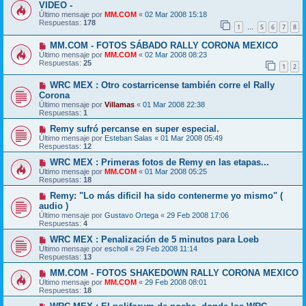
VIDEO -
Último mensaje por
MM.COM
«
02 Mar 2008 15:18
Respuestas:
178
1
5
6
7
8
…
MM.COM - FOTOS SÁBADO RALLY CORONA MEXICO
Último mensaje por
MM.COM
«
02 Mar 2008 08:23
Respuestas:
25
1
2
WRC MEX : Otro costarricense también corre el Rally
Corona
Último mensaje por
Villamas
«
01 Mar 2008 22:38
Respuestas:
1
Remy sufró percanse en super especial.
Último mensaje por
Esteban Salas
«
01 Mar 2008 05:49
Respuestas:
12
WRC MEX : Primeras fotos de Remy en las etapas...
Último mensaje por
MM.COM
«
01 Mar 2008 05:25
Respuestas:
18
Remy: "Lo más dificil ha sido contenerme yo mismo" (
audio )
Último mensaje por
Gustavo Ortega
«
29 Feb 2008 17:06
Respuestas:
4
WRC MEX : Penalización de 5 minutos para Loeb
Último mensaje por
escholl
«
29 Feb 2008 11:14
Respuestas:
13
MM.COM - FOTOS SHAKEDOWN RALLY CORONA MEXICO
Último mensaje por
MM.COM
«
29 Feb 2008 08:01
Respuestas:
18