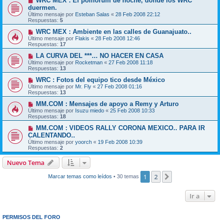
WRC MEX : El poliforum de noche, donde los WRC
duermen.
Último mensaje por
Esteban Salas
«
28 Feb 2008 22:12
Respuestas:
5
WRC MEX : Ambiente en las calles de Guanajuato..
Último mensaje por
Flakis
«
28 Feb 2008 12:46
Respuestas:
17
LA CURVA DEL ***... NO HACER EN CASA
Último mensaje por
Rocketman
«
27 Feb 2008 11:18
Respuestas:
13
WRC : Fotos del equipo tico desde México
Último mensaje por
Mr. Fly
«
27 Feb 2008 01:16
Respuestas:
13
MM.COM : Mensajes de apoyo a Remy y Arturo
Último mensaje por
Isuzu miedo
«
25 Feb 2008 10:33
Respuestas:
18
MM.COM : VIDEOS RALLY CORONA MEXICO.. PARA IR
CALENTANDO..
Último mensaje por
yoorch
«
19 Feb 2008 10:39
Respuestas:
2
Nuevo Tema
1
2
Siguiente
Marcar temas como leídos
• 30 temas
Ir a
PERMISOS DEL FORO