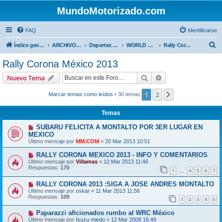
MundoMotorizado.com
FAQ
Identificarse
B
Índice general
ARCHIVO HASTA 2018
Deportes Internacionales
WORLD RALLY ( WRC )
Rally Corona México 2013
u
Rally Corona México 2013
s
Buscar
Búsqueda avanzad
Nuevo Tema
c
a
1
2
Siguiente
Marcar temas como leídos
• 30 temas
r
Temas
SUBARU FELICITA A MONTALTO POR 3ER LUGAR EN
MEXICO
Último mensaje por
MM.COM
«
20 Mar 2013 10:51
RALLY CORONA MEXICO 2013 - INFO Y COMENTARIOS
Último mensaje por
Villamas
«
12 Mar 2013 11:46
Respuestas:
170
1
4
5
6
7
…
RALLY CORONA 2013 :SIGA A JOSE ANDRES MONTALTO
Último mensaje por
oskar
«
11 Mar 2013 11:56
Respuestas:
109
1
2
3
4
5
Paparazzi aficionados rumbo al WRC México
Último mensaje por
Isuzu miedo
«
12 Mar 2008 16:49