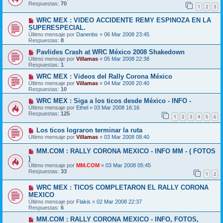
Respuestas:
70
1
2
3
WRC MEX : VIDEO ACCIDENTE REMY ESPINOZA EN LA
SUPERESPECIAL.
Último mensaje por
Danenbs
«
06 Mar 2008 23:45
Respuestas:
8
Pavlides Crash at WRC México 2008 Shakedown
Último mensaje por
Villamas
«
05 Mar 2008 22:38
Respuestas:
1
WRC MEX : Videos del Rally Corona México
Último mensaje por
Villamas
«
04 Mar 2008 20:40
Respuestas:
10
WRC MEX : Siga a los ticos desde México - INFO -
Último mensaje por
Ethel
«
03 Mar 2008 16:16
Respuestas:
125
1
2
3
4
5
6
Los ticos lograron terminar la ruta
Último mensaje por
Villamas
«
03 Mar 2008 08:40
MM.COM : RALLY CORONA MEXICO - INFO MM - ( FOTOS
)
Último mensaje por
MM.COM
«
03 Mar 2008 05:45
Respuestas:
33
1
2
WRC MEX : TICOS COMPLETARON EL RALLY CORONA
MEXICO
Último mensaje por
Flakis
«
02 Mar 2008 22:37
Respuestas:
6
MM.COM : RALLY CORONA MEXICO - INFO, FOTOS,