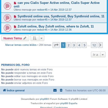
can you Cialis Super Active online, Cialis Super Active
onli
Último mensaje por
redser45
«
14 Abr 2019 12:37
Synthroid online usa, Synthroid, Buy Synthroid online, 11
Último mensaje por
redser45
«
14 Abr 2019 12:37
Zoloft online, Buy Zoloft online, where to Zoloft, 11
Último mensaje por
redser45
«
14 Abr 2019 12:36
Nuevo Tema
Página
1
de
12
1
2
3
4
5
12
Sig
Marcar temas como leídos
• 284 temas
…
Ir a
PERMISOS DEL FORO
No puede
abrir nuevos temas en este Foro
No puede
responder a temas en este Foro
No puede
editar sus mensajes en este Foro
No puede
borrar sus mensajes en este Foro
No puede
enviar adjuntos en este Foro
Índice general
Todos los horarios son
UTC-06:00
Desarrollado por
phpBB
® Forum Software © phpBB Limited
Traducción al español por
phpBB España
Privacidad
|
Condiciones