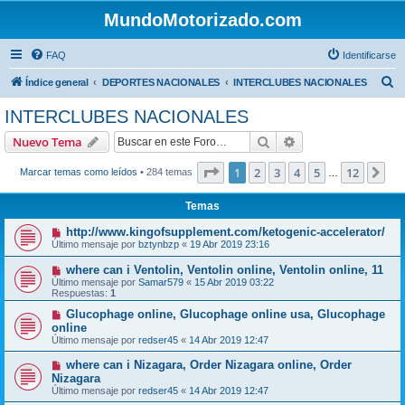
MundoMotorizado.com
FAQ
Identificarse
B
Índice general
DEPORTES NACIONALES
INTERCLUBES NACIONALES
u
INTERCLUBES NACIONALES
s
Buscar
Búsqueda avanzad
Nuevo Tema
c
a
Página
1
de
12
1
2
3
4
5
12
Sig
Marcar temas como leídos
• 284 temas
…
r
Temas
http://www.kingofsupplement.com/ketogenic-accelerator/
Último mensaje por
bztynbzp
«
19 Abr 2019 23:16
where can i Ventolin, Ventolin online, Ventolin online, 11
Último mensaje por
Samar579
«
15 Abr 2019 03:22
Respuestas:
1
Glucophage online, Glucophage online usa, Glucophage
online
Último mensaje por
redser45
«
14 Abr 2019 12:47
where can i Nizagara, Order Nizagara online, Order
Nizagara
Último mensaje por
redser45
«
14 Abr 2019 12:47