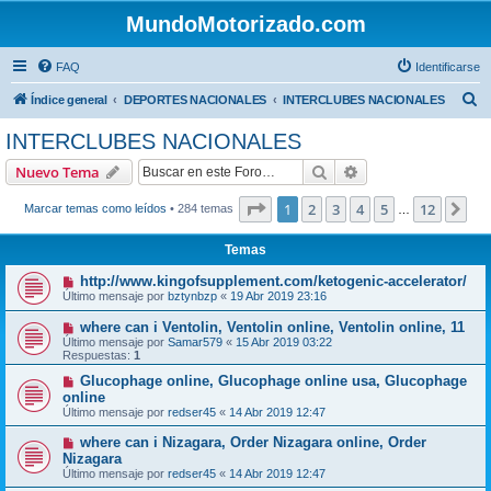
MundoMotorizado.com
FAQ
Identificarse
B
Índice general
DEPORTES NACIONALES
INTERCLUBES NACIONALES
u
INTERCLUBES NACIONALES
s
Buscar
Búsqueda avanzad
Nuevo Tema
c
a
Página
1
de
12
1
2
3
4
5
12
Sig
Marcar temas como leídos
• 284 temas
…
r
Temas
http://www.kingofsupplement.com/ketogenic-accelerator/
Último mensaje por
bztynbzp
«
19 Abr 2019 23:16
where can i Ventolin, Ventolin online, Ventolin online, 11
Último mensaje por
Samar579
«
15 Abr 2019 03:22
Respuestas:
1
Glucophage online, Glucophage online usa, Glucophage
online
Último mensaje por
redser45
«
14 Abr 2019 12:47
where can i Nizagara, Order Nizagara online, Order
Nizagara
Último mensaje por
redser45
«
14 Abr 2019 12:47