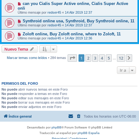
can you Cialis Super Active online, Cialis Super Active
onli
Último mensaje por
redser45
«
14 Abr 2019 12:37
Synthroid online usa, Synthroid, Buy Synthroid online, 11
Último mensaje por
redser45
«
14 Abr 2019 12:37
Zoloft online, Buy Zoloft online, where to Zoloft, 11
Último mensaje por
redser45
«
14 Abr 2019 12:36
Nuevo Tema
Página
1
de
12
1
2
3
4
5
12
Sig
Marcar temas como leídos
• 284 temas
…
Ir a
PERMISOS DEL FORO
No puede
abrir nuevos temas en este Foro
No puede
responder a temas en este Foro
No puede
editar sus mensajes en este Foro
No puede
borrar sus mensajes en este Foro
No puede
enviar adjuntos en este Foro
Índice general
Todos los horarios son
UTC-06:00
Desarrollado por
phpBB
® Forum Software © phpBB Limited
Traducción al español por
phpBB España
Privacidad
|
Condiciones