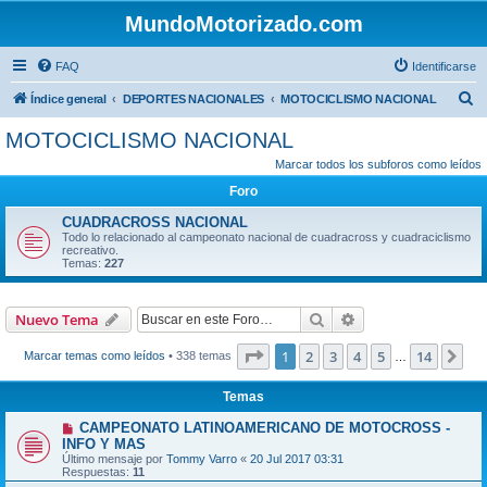
MundoMotorizado.com
FAQ
Identificarse
B
Índice general
DEPORTES NACIONALES
MOTOCICLISMO NACIONAL
u
MOTOCICLISMO NACIONAL
s
Marcar todos los subforos como leídos
c
Foro
a
CUADRACROSS NACIONAL
r
Todo lo relacionado al campeonato nacional de cuadracross y cuadraciclismo
recreativo.
Temas:
227
Buscar
Búsqueda avanzad
Nuevo Tema
Página
1
de
14
1
2
3
4
5
14
Sig
Marcar temas como leídos
• 338 temas
…
Temas
CAMPEONATO LATINOAMERICANO DE MOTOCROSS -
INFO Y MAS
Último mensaje por
Tommy Varro
«
20 Jul 2017 03:31
Respuestas:
11