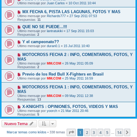
Último mensaje por
Juan Carlos
«
10 Oct 2011 10:44
MX FECHA 6, PISTA LAS LAGUNAS, FOTOS Y MAS
Último mensaje por
Richards777
«
27 Sep 2011 07:53
Respuestas:
11
QUE NO SE PUEDE...!!!
Último mensaje por
lantratukiki
«
17 Sep 2011 15:03
Respuestas:
2
Y el campeonato??
Último mensaje por
duran0.1
«
15 Jul 2011 10:40
MOTOCROSS FECHA 2 : INFO, COMENTARIOS, FOTOS, Y
MAS
Último mensaje por
MM.COM
«
26 May 2011 05:09
Respuestas:
2
Previo de los Red Bull X-Fighters en Brasil
Último mensaje por
MM.COM
«
25 May 2011 16:59
MOTOCROSS FECHA 1 : INFO, COMENTARIOS, FOTOS, Y
MAS
Último mensaje por
MM.COM
«
09 May 2011 12:38
Respuestas:
13
X-KNIGHTS : OPINIONES, FOTOS, VIDEOS Y MAS
Último mensaje por
yoorch
«
21 Mar 2011 20:46
Respuestas:
5
Nuevo Tema
Página
1
de
14
1
2
3
4
5
14
Sig
Marcar temas como leídos
• 338 temas
…