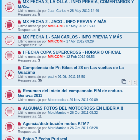
MX FECHA 3, LA OLLA - INFO PREVIA, COMENTARIOS Y
MAS...
Último mensaje por
Juan Carlos
«
28 May 2012 14:49
Respuestas:
5
MX FECHA 2 - JACO - INFO PREVIA Y MÁS
Último mensaje por
MM.COM
«
07 May 2012 15:47
Respuestas:
6
MX FECHA 1 - SAN CARLOS - INFO PREVIA Y MÁS
Último mensaje por
MM.COM
«
17 Abr 2012 09:29
Respuestas:
12
I FECHA COPA SUPERCROSS - HORARIO OFICIAL
Último mensaje por
MM.COM
«
12 Feb 2012 06:53
Respuestas:
3
Competencia de Pit Bikes el 28 en Las vueltas de La
Guacima
Último mensaje por
paul
«
01 Dic 2011 15:50
Respuestas:
35
1
2
Resumen del inicio del campeonato FIM de enduro.
Genova 2011
Último mensaje por
Moterocelta
«
29 Nov 2011 00:09
ALGUNAS FOTOS DEL MOTOCROSS EN LIBERIA!!!
Último mensaje por
MotoManiac
«
26 Oct 2011 08:32
Respuestas:
11
Agencia/distribución motos KTM?
Último mensaje por
MotoManiac
«
26 Oct 2011 08:28
Respuestas:
8
Fotos 7 Fecha Puriscal