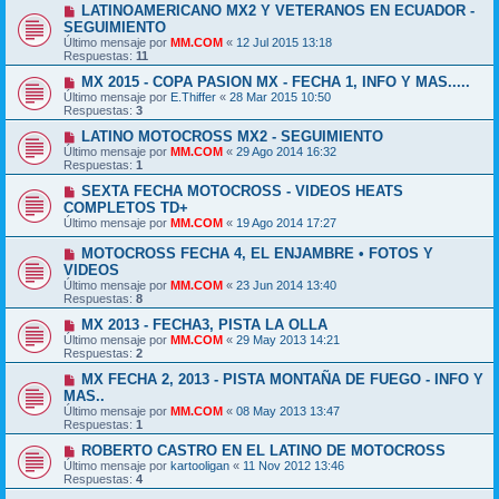
LATINOAMERICANO MX2 Y VETERANOS EN ECUADOR -
SEGUIMIENTO
Último mensaje por
MM.COM
«
12 Jul 2015 13:18
Respuestas:
11
MX 2015 - COPA PASION MX - FECHA 1, INFO Y MAS.....
Último mensaje por
E.Thiffer
«
28 Mar 2015 10:50
Respuestas:
3
LATINO MOTOCROSS MX2 - SEGUIMIENTO
Último mensaje por
MM.COM
«
29 Ago 2014 16:32
Respuestas:
1
SEXTA FECHA MOTOCROSS - VIDEOS HEATS
COMPLETOS TD+
Último mensaje por
MM.COM
«
19 Ago 2014 17:27
MOTOCROSS FECHA 4, EL ENJAMBRE • FOTOS Y
VIDEOS
Último mensaje por
MM.COM
«
23 Jun 2014 13:40
Respuestas:
8
MX 2013 - FECHA3, PISTA LA OLLA
Último mensaje por
MM.COM
«
29 May 2013 14:21
Respuestas:
2
MX FECHA 2, 2013 - PISTA MONTAÑA DE FUEGO - INFO Y
MAS..
Último mensaje por
MM.COM
«
08 May 2013 13:47
Respuestas:
1
ROBERTO CASTRO EN EL LATINO DE MOTOCROSS
Último mensaje por
kartooligan
«
11 Nov 2012 13:46
Respuestas:
4