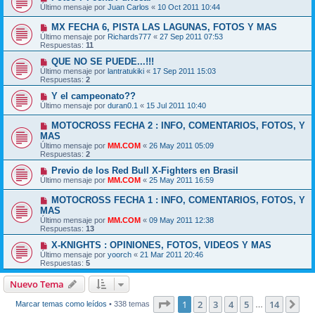
Último mensaje por
Juan Carlos
«
10 Oct 2011 10:44
MX FECHA 6, PISTA LAS LAGUNAS, FOTOS Y MAS
Último mensaje por
Richards777
«
27 Sep 2011 07:53
Respuestas:
11
QUE NO SE PUEDE...!!!
Último mensaje por
lantratukiki
«
17 Sep 2011 15:03
Respuestas:
2
Y el campeonato??
Último mensaje por
duran0.1
«
15 Jul 2011 10:40
MOTOCROSS FECHA 2 : INFO, COMENTARIOS, FOTOS, Y
MAS
Último mensaje por
MM.COM
«
26 May 2011 05:09
Respuestas:
2
Previo de los Red Bull X-Fighters en Brasil
Último mensaje por
MM.COM
«
25 May 2011 16:59
MOTOCROSS FECHA 1 : INFO, COMENTARIOS, FOTOS, Y
MAS
Último mensaje por
MM.COM
«
09 May 2011 12:38
Respuestas:
13
X-KNIGHTS : OPINIONES, FOTOS, VIDEOS Y MAS
Último mensaje por
yoorch
«
21 Mar 2011 20:46
Respuestas:
5
Nuevo Tema
Página
1
de
14
1
2
3
4
5
14
Sig
Marcar temas como leídos
• 338 temas
…