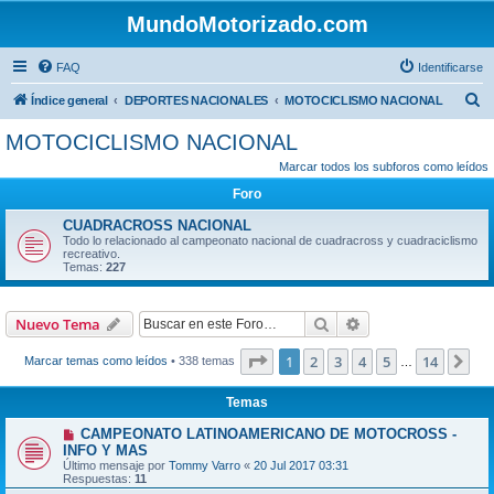
MundoMotorizado.com
FAQ
Identificarse
B
Índice general
DEPORTES NACIONALES
MOTOCICLISMO NACIONAL
u
MOTOCICLISMO NACIONAL
s
Marcar todos los subforos como leídos
c
Foro
a
CUADRACROSS NACIONAL
r
Todo lo relacionado al campeonato nacional de cuadracross y cuadraciclismo
recreativo.
Temas:
227
Buscar
Búsqueda avanzad
Nuevo Tema
Página
1
de
14
1
2
3
4
5
14
Sig
Marcar temas como leídos
• 338 temas
…
Temas
CAMPEONATO LATINOAMERICANO DE MOTOCROSS -
INFO Y MAS
Último mensaje por
Tommy Varro
«
20 Jul 2017 03:31
Respuestas:
11