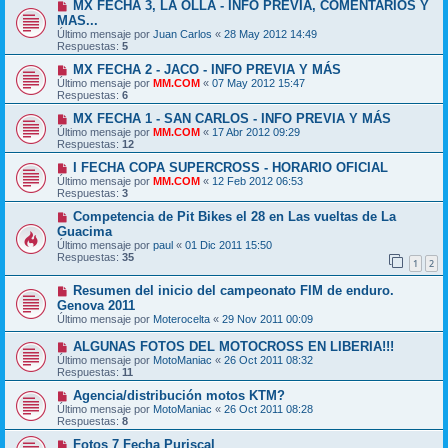
MX FECHA 3, LA OLLA - INFO PREVIA, COMENTARIOS Y
MAS...
Último mensaje por
Juan Carlos
«
28 May 2012 14:49
Respuestas:
5
MX FECHA 2 - JACO - INFO PREVIA Y MÁS
Último mensaje por
MM.COM
«
07 May 2012 15:47
Respuestas:
6
MX FECHA 1 - SAN CARLOS - INFO PREVIA Y MÁS
Último mensaje por
MM.COM
«
17 Abr 2012 09:29
Respuestas:
12
I FECHA COPA SUPERCROSS - HORARIO OFICIAL
Último mensaje por
MM.COM
«
12 Feb 2012 06:53
Respuestas:
3
Competencia de Pit Bikes el 28 en Las vueltas de La
Guacima
Último mensaje por
paul
«
01 Dic 2011 15:50
Respuestas:
35
1
2
Resumen del inicio del campeonato FIM de enduro.
Genova 2011
Último mensaje por
Moterocelta
«
29 Nov 2011 00:09
ALGUNAS FOTOS DEL MOTOCROSS EN LIBERIA!!!
Último mensaje por
MotoManiac
«
26 Oct 2011 08:32
Respuestas:
11
Agencia/distribución motos KTM?
Último mensaje por
MotoManiac
«
26 Oct 2011 08:28
Respuestas:
8
Fotos 7 Fecha Puriscal