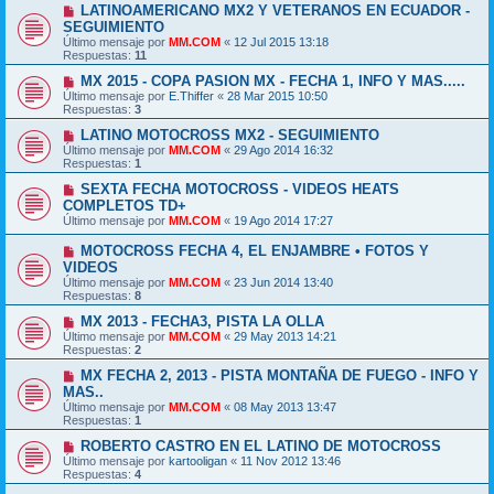
LATINOAMERICANO MX2 Y VETERANOS EN ECUADOR -
SEGUIMIENTO
Último mensaje por
MM.COM
«
12 Jul 2015 13:18
Respuestas:
11
MX 2015 - COPA PASION MX - FECHA 1, INFO Y MAS.....
Último mensaje por
E.Thiffer
«
28 Mar 2015 10:50
Respuestas:
3
LATINO MOTOCROSS MX2 - SEGUIMIENTO
Último mensaje por
MM.COM
«
29 Ago 2014 16:32
Respuestas:
1
SEXTA FECHA MOTOCROSS - VIDEOS HEATS
COMPLETOS TD+
Último mensaje por
MM.COM
«
19 Ago 2014 17:27
MOTOCROSS FECHA 4, EL ENJAMBRE • FOTOS Y
VIDEOS
Último mensaje por
MM.COM
«
23 Jun 2014 13:40
Respuestas:
8
MX 2013 - FECHA3, PISTA LA OLLA
Último mensaje por
MM.COM
«
29 May 2013 14:21
Respuestas:
2
MX FECHA 2, 2013 - PISTA MONTAÑA DE FUEGO - INFO Y
MAS..
Último mensaje por
MM.COM
«
08 May 2013 13:47
Respuestas:
1
ROBERTO CASTRO EN EL LATINO DE MOTOCROSS
Último mensaje por
kartooligan
«
11 Nov 2012 13:46
Respuestas:
4