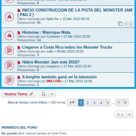
Respuestas:
6
INICIO CONSTRUCCION DE LA PISTA DEL MONSTER JAM
( PAG 2 )
Último mensaje por
fabio fox
«
15 Abr 2010 09:34
Respuestas:
41
1
2
Historias : Manrique Mata
Último mensaje por
Carbonio
«
07 Abr 2010 20:50
Respuestas:
14
Llegaron a Costa Rica todos los Monster Trucks
Último mensaje por
solis
«
06 Abr 2010 15:02
Respuestas:
3
Habra Monster Jam este 2010?
Último mensaje por
vargascr
«
17 Mar 2010 23:34
Respuestas:
9
X-knights también ganó en la televisión
Último mensaje por
MM.COM
«
17 Mar 2010 14:06
Respuestas:
2
Nuevo Tema
Página
1
de
7
1
2
3
4
5
7
Sig
Marcar temas como leídos
• 156 temas
…
Ir a
PERMISOS DEL FORO
No puede
abrir nuevos temas en este Foro