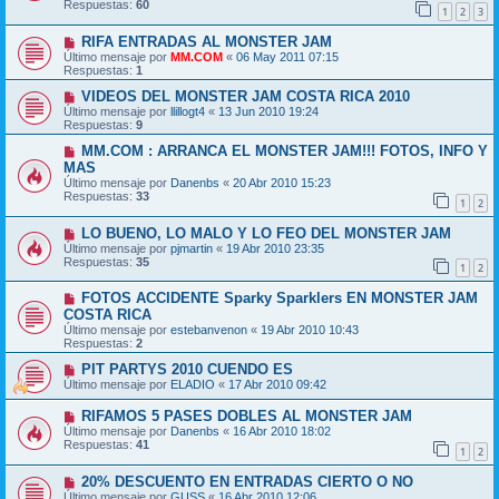
Respuestas:
60
1
2
3
RIFA ENTRADAS AL MONSTER JAM
Último mensaje por
MM.COM
«
06 May 2011 07:15
Respuestas:
1
VIDEOS DEL MONSTER JAM COSTA RICA 2010
Último mensaje por
llillogt4
«
13 Jun 2010 19:24
Respuestas:
9
MM.COM : ARRANCA EL MONSTER JAM!!! FOTOS, INFO Y
MAS
Último mensaje por
Danenbs
«
20 Abr 2010 15:23
Respuestas:
33
1
2
LO BUENO, LO MALO Y LO FEO DEL MONSTER JAM
Último mensaje por
pjmartin
«
19 Abr 2010 23:35
Respuestas:
35
1
2
FOTOS ACCIDENTE Sparky Sparklers EN MONSTER JAM
COSTA RICA
Último mensaje por
estebanvenon
«
19 Abr 2010 10:43
Respuestas:
2
PIT PARTYS 2010 CUENDO ES
Último mensaje por
ELADIO
«
17 Abr 2010 09:42
RIFAMOS 5 PASES DOBLES AL MONSTER JAM
Último mensaje por
Danenbs
«
16 Abr 2010 18:02
Respuestas:
41
1
2
20% DESCUENTO EN ENTRADAS CIERTO O NO
Último mensaje por
GUSS
«
16 Abr 2010 12:06