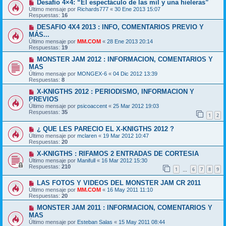
Desafío 4×4: “El espectáculo de las mil y una hieleras”
Último mensaje por
Richards777
«
30 Ene 2013 15:07
Respuestas:
16
DESAFIO 4X4 2013 : INFO, COMENTARIOS PREVIO Y
MÁS...
Último mensaje por
MM.COM
«
28 Ene 2013 20:14
Respuestas:
19
MONSTER JAM 2012 : INFORMACION, COMENTARIOS Y
MAS
Último mensaje por
MONGEX-6
«
04 Dic 2012 13:39
Respuestas:
8
X-KNIGTHS 2012 : PERIODISMO, INFORMACION Y
PREVIOS
Último mensaje por
psicoaccent
«
25 Mar 2012 19:03
Respuestas:
35
1
2
¿ QUE LES PARECIO EL X-KNIGTHS 2012 ?
Último mensaje por
mclaren
«
19 Mar 2012 10:47
Respuestas:
20
X-KNIGTHS : RIFAMOS 2 ENTRADAS DE CORTESIA
Último mensaje por
Manifull
«
16 Mar 2012 15:30
Respuestas:
210
1
6
7
8
9
…
LAS FOTOS Y VIDEOS DEL MONSTER JAM CR 2011
Último mensaje por
MM.COM
«
16 May 2011 11:10
Respuestas:
20
MONSTER JAM 2011 : INFORMACION, COMENTARIOS Y
MAS
Último mensaje por
Esteban Salas
«
15 May 2011 08:44