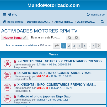
MundoMotorizado.com
FAQ
Identificarse
B
Índice general
DEPORTES NACIONALES
Archivo deportes nacionales
ACTIVIDADES MOTORES RPM TV
u
ACTIVIDADES MOTORES RPM TV
s
Buscar
Búsqueda avanzad
Nuevo Tema
c
a
Página
1
de
7
1
2
3
4
5
7
Sig
Marcar temas como leídos
• 156 temas
…
r
Temas
X-KNIGTHS 2014 : NOTICIAS Y COMENTARIOS PREVIOS
Último mensaje por
E.Thiffer
«
03 Sep 2016 08:54
Respuestas:
17
DESAFIO 4X4 2013 - INFO, COMENTARIOS Y MAS
Último mensaje por
MM.COM
«
11 Dic 2013 06:59
Respuestas:
3
X-KNIGHTS : INFO, COMENTARIOS PREVIO Y MÁS...
Último mensaje por
MM.COM
«
15 Mar 2013 15:21
Respuestas:
6
Falleció el piloto japones Eigo Sato
Último mensaje por
Manifull
«
28 Feb 2013 13:37
Respuestas:
4