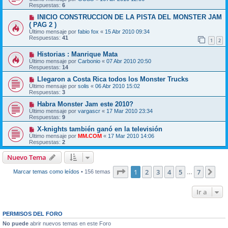
Respuestas:
6
INICIO CONSTRUCCION DE LA PISTA DEL MONSTER JAM
( PAG 2 )
Último mensaje por
fabio fox
«
15 Abr 2010 09:34
Respuestas:
41
1
2
Historias : Manrique Mata
Último mensaje por
Carbonio
«
07 Abr 2010 20:50
Respuestas:
14
Llegaron a Costa Rica todos los Monster Trucks
Último mensaje por
solis
«
06 Abr 2010 15:02
Respuestas:
3
Habra Monster Jam este 2010?
Último mensaje por
vargascr
«
17 Mar 2010 23:34
Respuestas:
9
X-knights también ganó en la televisión
Último mensaje por
MM.COM
«
17 Mar 2010 14:06
Respuestas:
2
Nuevo Tema
Página
1
de
7
1
2
3
4
5
7
Sig
Marcar temas como leídos
• 156 temas
…
Ir a
PERMISOS DEL FORO
No puede
abrir nuevos temas en este Foro