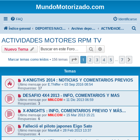
MundoMotorizado.com
FAQ
Identificarse
B
Índice general
DEPORTES NACIONALES
Archivo deportes nacionales
ACTIVIDADES MOTORES RPM TV
u
ACTIVIDADES MOTORES RPM TV
s
Buscar
Búsqueda avanzad
Nuevo Tema
c
a
Página
1
de
7
1
2
3
4
5
7
Sig
Marcar temas como leídos
• 156 temas
…
r
Temas
X-KNIGTHS 2014 : NOTICIAS Y COMENTARIOS PREVIOS
Último mensaje por
E.Thiffer
«
03 Sep 2016 08:54
Respuestas:
17
DESAFIO 4X4 2013 - INFO, COMENTARIOS Y MAS
Último mensaje por
MM.COM
«
11 Dic 2013 06:59
Respuestas:
3
X-KNIGHTS : INFO, COMENTARIOS PREVIO Y MÁS...
Último mensaje por
MM.COM
«
15 Mar 2013 15:21
Respuestas:
6
Falleció el piloto japones Eigo Sato
Último mensaje por
Manifull
«
28 Feb 2013 13:37
Respuestas:
4