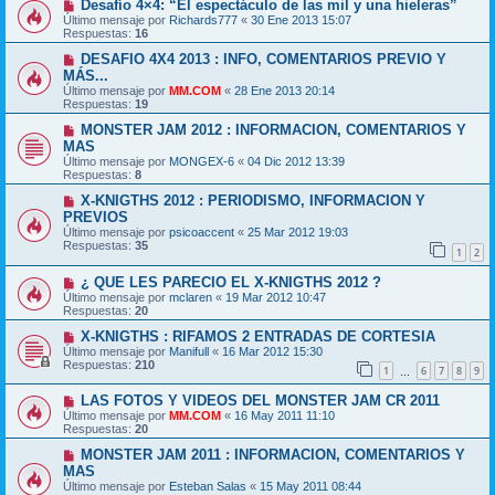
Desafío 4×4: “El espectáculo de las mil y una hieleras”
Último mensaje por
Richards777
«
30 Ene 2013 15:07
Respuestas:
16
DESAFIO 4X4 2013 : INFO, COMENTARIOS PREVIO Y
MÁS...
Último mensaje por
MM.COM
«
28 Ene 2013 20:14
Respuestas:
19
MONSTER JAM 2012 : INFORMACION, COMENTARIOS Y
MAS
Último mensaje por
MONGEX-6
«
04 Dic 2012 13:39
Respuestas:
8
X-KNIGTHS 2012 : PERIODISMO, INFORMACION Y
PREVIOS
Último mensaje por
psicoaccent
«
25 Mar 2012 19:03
Respuestas:
35
1
2
¿ QUE LES PARECIO EL X-KNIGTHS 2012 ?
Último mensaje por
mclaren
«
19 Mar 2012 10:47
Respuestas:
20
X-KNIGTHS : RIFAMOS 2 ENTRADAS DE CORTESIA
Último mensaje por
Manifull
«
16 Mar 2012 15:30
Respuestas:
210
1
6
7
8
9
…
LAS FOTOS Y VIDEOS DEL MONSTER JAM CR 2011
Último mensaje por
MM.COM
«
16 May 2011 11:10
Respuestas:
20
MONSTER JAM 2011 : INFORMACION, COMENTARIOS Y
MAS
Último mensaje por
Esteban Salas
«
15 May 2011 08:44