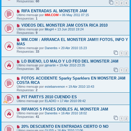
Respuestas:
60
1
2
3
RIFA ENTRADAS AL MONSTER JAM
Último mensaje por
MM.COM
«
06 May 2011 07:15
Respuestas:
1
VIDEOS DEL MONSTER JAM COSTA RICA 2010
Último mensaje por
llillogt4
«
13 Jun 2010 19:24
Respuestas:
9
MM.COM : ARRANCA EL MONSTER JAM!!! FOTOS, INFO Y
MAS
Último mensaje por
Danenbs
«
20 Abr 2010 15:23
Respuestas:
33
1
2
LO BUENO, LO MALO Y LO FEO DEL MONSTER JAM
Último mensaje por
pjmartin
«
19 Abr 2010 23:35
Respuestas:
35
1
2
FOTOS ACCIDENTE Sparky Sparklers EN MONSTER JAM
COSTA RICA
Último mensaje por
estebanvenon
«
19 Abr 2010 10:43
Respuestas:
2
PIT PARTYS 2010 CUENDO ES
Último mensaje por
ELADIO
«
17 Abr 2010 09:42
RIFAMOS 5 PASES DOBLES AL MONSTER JAM
Último mensaje por
Danenbs
«
16 Abr 2010 18:02
Respuestas:
41
1
2
20% DESCUENTO EN ENTRADAS CIERTO O NO
Último mensaje por
GUSS
«
16 Abr 2010 12:06