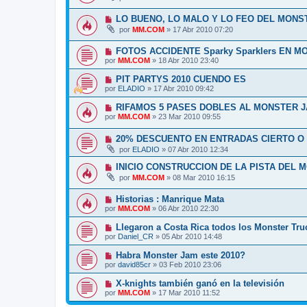
LO BUENO, LO MALO Y LO FEO DEL MONS
por
MM.COM
»
17 Abr 2010 07:20
FOTOS ACCIDENTE Sparky Sparklers EN 
por
MM.COM
»
18 Abr 2010 23:40
PIT PARTYS 2010 CUENDO ES
por
ELADIO
»
17 Abr 2010 09:42
RIFAMOS 5 PASES DOBLES AL MONSTER 
por
MM.COM
»
23 Mar 2010 09:55
20% DESCUENTO EN ENTRADAS CIERTO O
por
ELADIO
»
07 Abr 2010 12:34
INICIO CONSTRUCCION DE LA PISTA DEL M
por
MM.COM
»
08 Mar 2010 16:15
Historias : Manrique Mata
por
MM.COM
»
06 Abr 2010 22:30
Llegaron a Costa Rica todos los Monster Tru
por
Daniel_CR
»
05 Abr 2010 14:48
Habra Monster Jam este 2010?
por
david85cr
»
03 Feb 2010 23:06
X-knights también ganó en la televisión
por
MM.COM
»
17 Mar 2010 11:52