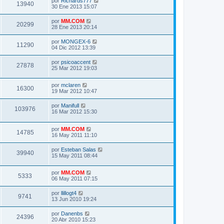
por
Richards777
13940
30 Ene 2013 15:07
por
MM.COM
20299
28 Ene 2013 20:14
por
MONGEX-6
11290
04 Dic 2012 13:39
por
psicoaccent
27878
25 Mar 2012 19:03
por
mclaren
16300
19 Mar 2012 10:47
por
Manifull
103976
16 Mar 2012 15:30
por
MM.COM
14785
16 May 2011 11:10
por
Esteban Salas
39940
15 May 2011 08:44
por
MM.COM
5333
06 May 2011 07:15
por
llillogt4
9741
13 Jun 2010 19:24
por
Danenbs
24396
20 Abr 2010 15:23