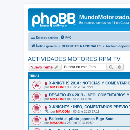
MundoMotorizado
En motores somos los #1 en Costa Ri
Enlaces rápidos
FAQ
Índice general
DEPORTES NACIONALES
Archivo deporte
ACTIVIDADES MOTORES RPM TV
Buscar
Bús
Nuevo Tema
TEMAS
X-KNIGTHS 2014 : NOTICIAS Y COMENTARI
por
MM.COM
»
30 Ene 2014 09:21
DESAFIO 4X4 2013 - INFO, COMENTARIOS 
por
MM.COM
»
04 Dic 2013 10:01
X-KNIGHTS : INFO, COMENTARIOS PREVIO Y
por
MM.COM
»
03 Ene 2013 17:11
Falleció el piloto japones Eigo Sato
por
MM.COM
»
28 Feb 2013 10:59