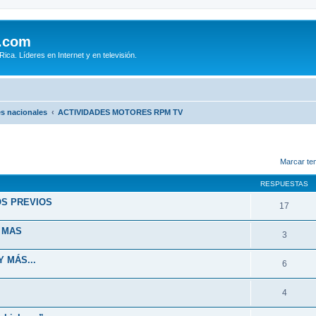
.com
ca. Líderes en Internet y en televisión.
s nacionales
ACTIVIDADES MOTORES RPM TV
queda avanzada
Marcar te
RESPUESTAS
OS PREVIOS
17
Y MAS
3
 MÁS...
6
4