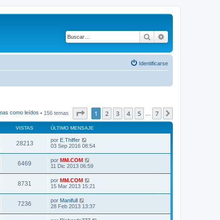
Buscar
Búsqueda avanza
Identificarse
Página
1
de
7
1
2
3
4
5
7
Siguiente
mas como leídos
• 156 temas
…
VISTAS
ÚLTIMO MENSAJE
por
E.Thiffer
28213
03 Sep 2016 08:54
por
MM.COM
6469
11 Dic 2013 06:59
por
MM.COM
8731
15 Mar 2013 15:21
por
Manifull
7236
28 Feb 2013 13:37