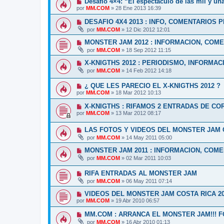
Desafío 4×4: “El espectáculo de las mil y una
por
MM.COM
»
28 Ene 2013 16:39
DESAFIO 4X4 2013 : INFO, COMENTARIOS P
por
MM.COM
»
12 Dic 2012 12:01
MONSTER JAM 2012 : INFORMACION, COM
por
MM.COM
»
18 Sep 2012 11:15
X-KNIGTHS 2012 : PERIODISMO, INFORMAC
por
MM.COM
»
14 Feb 2012 14:18
¿ QUE LES PARECIO EL X-KNIGTHS 2012 ?
por
MM.COM
»
18 Mar 2012 10:13
X-KNIGTHS : RIFAMOS 2 ENTRADAS DE CO
por
MM.COM
»
13 Mar 2012 08:17
LAS FOTOS Y VIDEOS DEL MONSTER JAM C
por
MM.COM
»
14 May 2011 05:00
MONSTER JAM 2011 : INFORMACION, COM
por
MM.COM
»
02 Mar 2011 10:03
RIFA ENTRADAS AL MONSTER JAM
por
MM.COM
»
06 May 2011 07:14
VIDEOS DEL MONSTER JAM COSTA RICA 2
por
MM.COM
»
19 Abr 2010 06:57
MM.COM : ARRANCA EL MONSTER JAM!!! F
por
MM.COM
»
16 Abr 2010 01:13