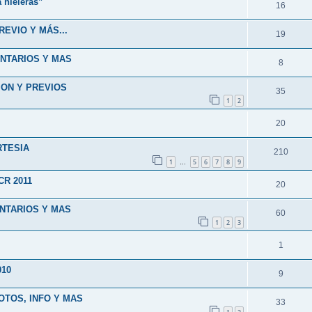
 hieleras”
16
REVIO Y MÁS...
19
ENTARIOS Y MAS
8
ION Y PREVIOS
35
1
2
20
RTESIA
210
1
5
6
7
8
9
…
R 2011
20
ENTARIOS Y MAS
60
1
2
3
1
010
9
OTOS, INFO Y MAS
33