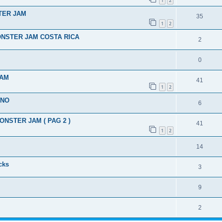
1
2
TER JAM
35
1
2
MONSTER JAM COSTA RICA
2
0
JAM
41
1
2
 NO
6
ONSTER JAM ( PAG 2 )
41
1
2
14
cks
3
9
2