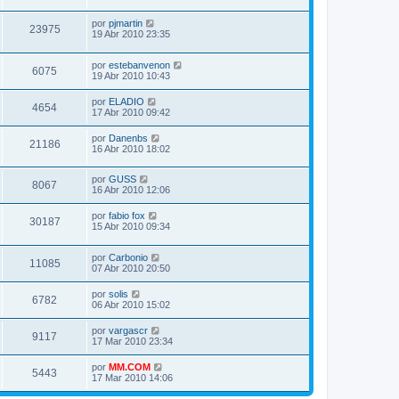
por
pjmartin
23975
19 Abr 2010 23:35
por
estebanvenon
6075
19 Abr 2010 10:43
por
ELADIO
4654
17 Abr 2010 09:42
por
Danenbs
21186
16 Abr 2010 18:02
por
GUSS
8067
16 Abr 2010 12:06
por
fabio fox
30187
15 Abr 2010 09:34
por
Carbonio
11085
07 Abr 2010 20:50
por
solis
6782
06 Abr 2010 15:02
por
vargascr
9117
17 Mar 2010 23:34
por
MM.COM
5443
17 Mar 2010 14:06