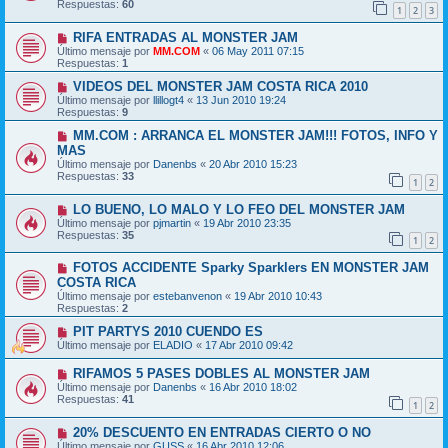
Respuestas:
60
1
2
3
RIFA ENTRADAS AL MONSTER JAM
Último mensaje por
MM.COM
«
06 May 2011 07:15
Respuestas:
1
VIDEOS DEL MONSTER JAM COSTA RICA 2010
Último mensaje por
llillogt4
«
13 Jun 2010 19:24
Respuestas:
9
MM.COM : ARRANCA EL MONSTER JAM!!! FOTOS, INFO Y
MAS
Último mensaje por
Danenbs
«
20 Abr 2010 15:23
Respuestas:
33
1
2
LO BUENO, LO MALO Y LO FEO DEL MONSTER JAM
Último mensaje por
pjmartin
«
19 Abr 2010 23:35
Respuestas:
35
1
2
FOTOS ACCIDENTE Sparky Sparklers EN MONSTER JAM
COSTA RICA
Último mensaje por
estebanvenon
«
19 Abr 2010 10:43
Respuestas:
2
PIT PARTYS 2010 CUENDO ES
Último mensaje por
ELADIO
«
17 Abr 2010 09:42
RIFAMOS 5 PASES DOBLES AL MONSTER JAM
Último mensaje por
Danenbs
«
16 Abr 2010 18:02
Respuestas:
41
1
2
20% DESCUENTO EN ENTRADAS CIERTO O NO
Último mensaje por
GUSS
«
16 Abr 2010 12:06