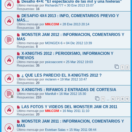
Desafío 4×4: “El espectáculo de las mil y una hieleras”
Último mensaje por
Richards777
«
30 Ene 2013 15:07
Respuestas:
16
DESAFIO 4X4 2013 : INFO, COMENTARIOS PREVIO Y
MÁS...
Último mensaje por
MM.COM
«
28 Ene 2013 20:14
Respuestas:
19
MONSTER JAM 2012 : INFORMACION, COMENTARIOS Y
MAS
Último mensaje por
MONGEX-6
«
04 Dic 2012 13:39
Respuestas:
8
X-KNIGTHS 2012 : PERIODISMO, INFORMACION Y
PREVIOS
Último mensaje por
psicoaccent
«
25 Mar 2012 19:03
Respuestas:
35
1
2
¿ QUE LES PARECIO EL X-KNIGTHS 2012 ?
Último mensaje por
mclaren
«
19 Mar 2012 10:47
Respuestas:
20
X-KNIGTHS : RIFAMOS 2 ENTRADAS DE CORTESIA
Último mensaje por
Manifull
«
16 Mar 2012 15:30
Respuestas:
210
1
6
7
8
9
…
LAS FOTOS Y VIDEOS DEL MONSTER JAM CR 2011
Último mensaje por
MM.COM
«
16 May 2011 11:10
Respuestas:
20
MONSTER JAM 2011 : INFORMACION, COMENTARIOS Y
MAS
Último mensaje por
Esteban Salas
«
15 May 2011 08:44