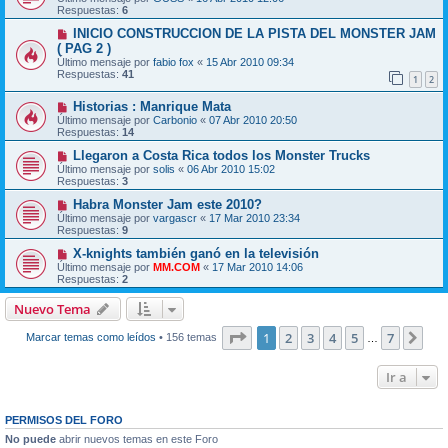
Respuestas:
6
INICIO CONSTRUCCION DE LA PISTA DEL MONSTER JAM
( PAG 2 )
Último mensaje por
fabio fox
«
15 Abr 2010 09:34
Respuestas:
41
1
2
Historias : Manrique Mata
Último mensaje por
Carbonio
«
07 Abr 2010 20:50
Respuestas:
14
Llegaron a Costa Rica todos los Monster Trucks
Último mensaje por
solis
«
06 Abr 2010 15:02
Respuestas:
3
Habra Monster Jam este 2010?
Último mensaje por
vargascr
«
17 Mar 2010 23:34
Respuestas:
9
X-knights también ganó en la televisión
Último mensaje por
MM.COM
«
17 Mar 2010 14:06
Respuestas:
2
Nuevo Tema
Página
1
de
7
1
2
3
4
5
7
Sig
Marcar temas como leídos
• 156 temas
…
Ir a
PERMISOS DEL FORO
No puede
abrir nuevos temas en este Foro