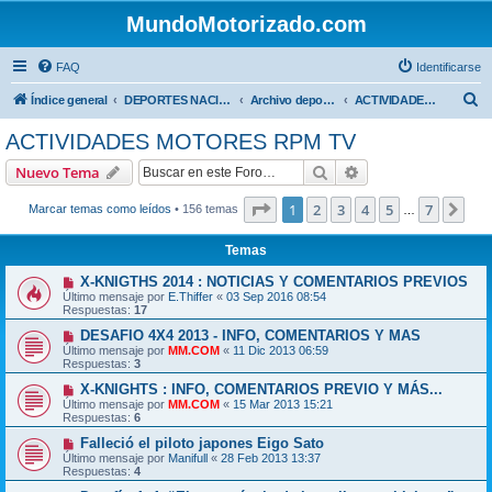
MundoMotorizado.com
FAQ
Identificarse
B
Índice general
DEPORTES NACIONALES
Archivo deportes nacionales
ACTIVIDADES MOTORES RPM TV
u
ACTIVIDADES MOTORES RPM TV
s
Buscar
Búsqueda avanzad
Nuevo Tema
c
a
Página
1
de
7
1
2
3
4
5
7
Sig
Marcar temas como leídos
• 156 temas
…
r
Temas
X-KNIGTHS 2014 : NOTICIAS Y COMENTARIOS PREVIOS
Último mensaje por
E.Thiffer
«
03 Sep 2016 08:54
Respuestas:
17
DESAFIO 4X4 2013 - INFO, COMENTARIOS Y MAS
Último mensaje por
MM.COM
«
11 Dic 2013 06:59
Respuestas:
3
X-KNIGHTS : INFO, COMENTARIOS PREVIO Y MÁS...
Último mensaje por
MM.COM
«
15 Mar 2013 15:21
Respuestas:
6
Falleció el piloto japones Eigo Sato
Último mensaje por
Manifull
«
28 Feb 2013 13:37
Respuestas:
4