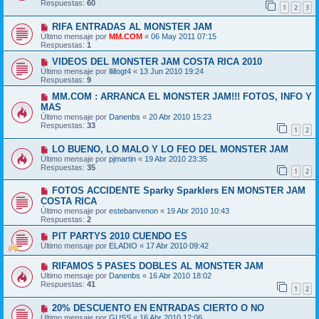
Respuestas:
60
1
2
3
RIFA ENTRADAS AL MONSTER JAM
Último mensaje por
MM.COM
«
06 May 2011 07:15
Respuestas:
1
VIDEOS DEL MONSTER JAM COSTA RICA 2010
Último mensaje por
llillogt4
«
13 Jun 2010 19:24
Respuestas:
9
MM.COM : ARRANCA EL MONSTER JAM!!! FOTOS, INFO Y
MAS
Último mensaje por
Danenbs
«
20 Abr 2010 15:23
Respuestas:
33
1
2
LO BUENO, LO MALO Y LO FEO DEL MONSTER JAM
Último mensaje por
pjmartin
«
19 Abr 2010 23:35
Respuestas:
35
1
2
FOTOS ACCIDENTE Sparky Sparklers EN MONSTER JAM
COSTA RICA
Último mensaje por
estebanvenon
«
19 Abr 2010 10:43
Respuestas:
2
PIT PARTYS 2010 CUENDO ES
Último mensaje por
ELADIO
«
17 Abr 2010 09:42
RIFAMOS 5 PASES DOBLES AL MONSTER JAM
Último mensaje por
Danenbs
«
16 Abr 2010 18:02
Respuestas:
41
1
2
20% DESCUENTO EN ENTRADAS CIERTO O NO
Último mensaje por
GUSS
«
16 Abr 2010 12:06