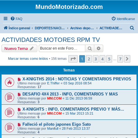
MundoMotorizado.com
FAQ
Identificarse
B
Índice general
DEPORTES NACIONALES
Archivo deportes nacionales
ACTIVIDADES MOTORES RPM TV
u
ACTIVIDADES MOTORES RPM TV
s
Buscar
Búsqueda avanzad
Nuevo Tema
c
a
Página
1
de
7
1
2
3
4
5
7
Sig
Marcar temas como leídos
• 156 temas
…
r
Temas
X-KNIGTHS 2014 : NOTICIAS Y COMENTARIOS PREVIOS
Último mensaje por
E.Thiffer
«
03 Sep 2016 08:54
Respuestas:
17
DESAFIO 4X4 2013 - INFO, COMENTARIOS Y MAS
Último mensaje por
MM.COM
«
11 Dic 2013 06:59
Respuestas:
3
X-KNIGHTS : INFO, COMENTARIOS PREVIO Y MÁS...
Último mensaje por
MM.COM
«
15 Mar 2013 15:21
Respuestas:
6
Falleció el piloto japones Eigo Sato
Último mensaje por
Manifull
«
28 Feb 2013 13:37
Respuestas:
4