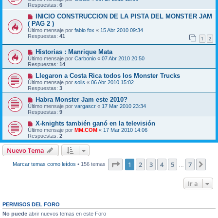
Respuestas:
6
INICIO CONSTRUCCION DE LA PISTA DEL MONSTER JAM
( PAG 2 )
Último mensaje por
fabio fox
«
15 Abr 2010 09:34
Respuestas:
41
1
2
Historias : Manrique Mata
Último mensaje por
Carbonio
«
07 Abr 2010 20:50
Respuestas:
14
Llegaron a Costa Rica todos los Monster Trucks
Último mensaje por
solis
«
06 Abr 2010 15:02
Respuestas:
3
Habra Monster Jam este 2010?
Último mensaje por
vargascr
«
17 Mar 2010 23:34
Respuestas:
9
X-knights también ganó en la televisión
Último mensaje por
MM.COM
«
17 Mar 2010 14:06
Respuestas:
2
Nuevo Tema
Página
1
de
7
1
2
3
4
5
7
Sig
Marcar temas como leídos
• 156 temas
…
Ir a
PERMISOS DEL FORO
No puede
abrir nuevos temas en este Foro