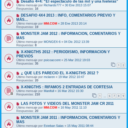
Desafío 4×4: “El espectáculo de las mil y una hieleras”
Último mensaje por
Richards777
«
30 Ene 2013 15:07
Respuestas:
16
DESAFIO 4X4 2013 : INFO, COMENTARIOS PREVIO Y
MÁS...
Último mensaje por
MM.COM
«
28 Ene 2013 20:14
Respuestas:
19
MONSTER JAM 2012 : INFORMACION, COMENTARIOS Y
MAS
Último mensaje por
MONGEX-6
«
04 Dic 2012 13:39
Respuestas:
8
X-KNIGTHS 2012 : PERIODISMO, INFORMACION Y
PREVIOS
Último mensaje por
psicoaccent
«
25 Mar 2012 19:03
Respuestas:
35
1
2
¿ QUE LES PARECIO EL X-KNIGTHS 2012 ?
Último mensaje por
mclaren
«
19 Mar 2012 10:47
Respuestas:
20
X-KNIGTHS : RIFAMOS 2 ENTRADAS DE CORTESIA
Último mensaje por
Manifull
«
16 Mar 2012 15:30
Respuestas:
210
1
6
7
8
9
…
LAS FOTOS Y VIDEOS DEL MONSTER JAM CR 2011
Último mensaje por
MM.COM
«
16 May 2011 11:10
Respuestas:
20
MONSTER JAM 2011 : INFORMACION, COMENTARIOS Y
MAS
Último mensaje por
Esteban Salas
«
15 May 2011 08:44