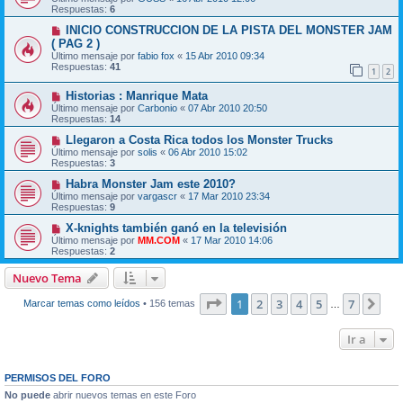
Respuestas:
6
INICIO CONSTRUCCION DE LA PISTA DEL MONSTER JAM
( PAG 2 )
Último mensaje por
fabio fox
«
15 Abr 2010 09:34
Respuestas:
41
1
2
Historias : Manrique Mata
Último mensaje por
Carbonio
«
07 Abr 2010 20:50
Respuestas:
14
Llegaron a Costa Rica todos los Monster Trucks
Último mensaje por
solis
«
06 Abr 2010 15:02
Respuestas:
3
Habra Monster Jam este 2010?
Último mensaje por
vargascr
«
17 Mar 2010 23:34
Respuestas:
9
X-knights también ganó en la televisión
Último mensaje por
MM.COM
«
17 Mar 2010 14:06
Respuestas:
2
Nuevo Tema
Página
1
de
7
1
2
3
4
5
7
Sig
Marcar temas como leídos
• 156 temas
…
Ir a
PERMISOS DEL FORO
No puede
abrir nuevos temas en este Foro