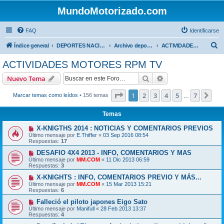
MundoMotorizado.com
FAQ
Identificarse
B
Índice general
DEPORTES NACIONALES
Archivo deportes nacionales
ACTIVIDADES MOTORES RPM TV
u
ACTIVIDADES MOTORES RPM TV
s
Buscar
Búsqueda avanzad
Nuevo Tema
c
a
Página
1
de
7
1
2
3
4
5
7
Sig
Marcar temas como leídos
• 156 temas
…
r
Temas
X-KNIGTHS 2014 : NOTICIAS Y COMENTARIOS PREVIOS
Último mensaje por
E.Thiffer
«
03 Sep 2016 08:54
Respuestas:
17
DESAFIO 4X4 2013 - INFO, COMENTARIOS Y MAS
Último mensaje por
MM.COM
«
11 Dic 2013 06:59
Respuestas:
3
X-KNIGHTS : INFO, COMENTARIOS PREVIO Y MÁS...
Último mensaje por
MM.COM
«
15 Mar 2013 15:21
Respuestas:
6
Falleció el piloto japones Eigo Sato
Último mensaje por
Manifull
«
28 Feb 2013 13:37
Respuestas:
4