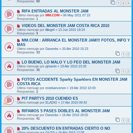
Respuestas:
60
1
2
3
RIFA ENTRADAS AL MONSTER JAM
Último mensaje por
MM.COM
«
06 May 2011 07:15
Respuestas:
1
VIDEOS DEL MONSTER JAM COSTA RICA 2010
Último mensaje por
llillogt4
«
13 Jun 2010 19:24
Respuestas:
9
MM.COM : ARRANCA EL MONSTER JAM!!! FOTOS, INFO Y
MAS
Último mensaje por
Danenbs
«
20 Abr 2010 15:23
Respuestas:
33
1
2
LO BUENO, LO MALO Y LO FEO DEL MONSTER JAM
Último mensaje por
pjmartin
«
19 Abr 2010 23:35
Respuestas:
35
1
2
FOTOS ACCIDENTE Sparky Sparklers EN MONSTER JAM
COSTA RICA
Último mensaje por
estebanvenon
«
19 Abr 2010 10:43
Respuestas:
2
PIT PARTYS 2010 CUENDO ES
Último mensaje por
ELADIO
«
17 Abr 2010 09:42
RIFAMOS 5 PASES DOBLES AL MONSTER JAM
Último mensaje por
Danenbs
«
16 Abr 2010 18:02
Respuestas:
41
1
2
20% DESCUENTO EN ENTRADAS CIERTO O NO
Último mensaje por
GUSS
«
16 Abr 2010 12:06