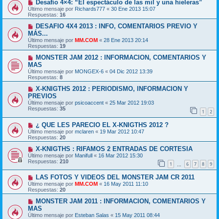
Desafío 4×4: “El espectáculo de las mil y una hieleras”
Último mensaje por
Richards777
«
30 Ene 2013 15:07
Respuestas:
16
DESAFIO 4X4 2013 : INFO, COMENTARIOS PREVIO Y
MÁS...
Último mensaje por
MM.COM
«
28 Ene 2013 20:14
Respuestas:
19
MONSTER JAM 2012 : INFORMACION, COMENTARIOS Y
MAS
Último mensaje por
MONGEX-6
«
04 Dic 2012 13:39
Respuestas:
8
X-KNIGTHS 2012 : PERIODISMO, INFORMACION Y
PREVIOS
Último mensaje por
psicoaccent
«
25 Mar 2012 19:03
Respuestas:
35
1
2
¿ QUE LES PARECIO EL X-KNIGTHS 2012 ?
Último mensaje por
mclaren
«
19 Mar 2012 10:47
Respuestas:
20
X-KNIGTHS : RIFAMOS 2 ENTRADAS DE CORTESIA
Último mensaje por
Manifull
«
16 Mar 2012 15:30
Respuestas:
210
1
6
7
8
9
…
LAS FOTOS Y VIDEOS DEL MONSTER JAM CR 2011
Último mensaje por
MM.COM
«
16 May 2011 11:10
Respuestas:
20
MONSTER JAM 2011 : INFORMACION, COMENTARIOS Y
MAS
Último mensaje por
Esteban Salas
«
15 May 2011 08:44