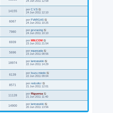
24 Jun 2011 12:58
por
C.V.S
14155
24 Jun 2011 12:10
por
FVARGAS
6067
24 Jun 2011 10:25
por
gcvracing
7980
24 Jun 2011 10:10
por
MM.COM
6939
23 Jun 2011 21:54
por
equesada
5696
23 Jun 2011 08:56
por
lantratukiki
18974
22 Jun 2011 14:29
por
Isuzu miedo
6139
22 Jun 2011 09:04
por
redcoltcr
8571
21 Jun 2011 12:01
por
ffigueroa
11128
21 Jun 2011 11:40
por
lantratukiki
14900
20 Jun 2011 13:56