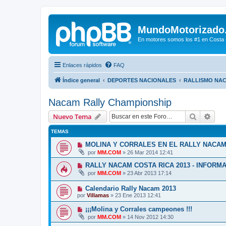
MundoMotorizado
En motores somos los #1 en Costa Ri
Enlaces rápidos
FAQ
Índice general
DEPORTES NACIONALES
RALLISMO NA
Nacam Rally Championship
Buscar
Bús
Nuevo Tema
TEMAS
MOLINA Y CORRALES EN EL RALLY NACAM
por
MM.COM
»
26 Mar 2014 12:41
RALLY NACAM COSTA RICA 2013 - INFORM
por
MM.COM
»
23 Abr 2013 17:14
Calendario Rally Nacam 2013
por
Villamas
»
23 Ene 2013 12:41
¡¡¡Molina y Corrales campeones !!!
por
MM.COM
»
14 Nov 2012 14:30