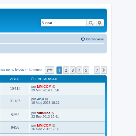
Buscar
Búsqueda avanza
Identificarse
Página
1
de
7
1
2
3
4
5
7
Siguiente
mas como leídos
• 152 temas
…
VISTAS
ÚLTIMO MENSAJE
por
MM.COM
18412
29 Mar 2014 15:56
por
Aleja
31185
18 May 2013 19:21
por
Villamas
5253
23 Ene 2013 12:41
por
MM.COM
9456
16 Nov 2012 17:50