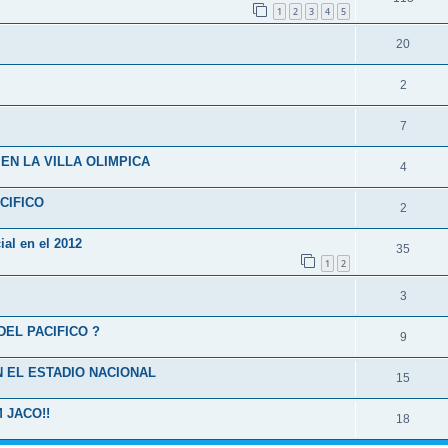
1
2
3
4
5
20
2
7
EN LA VILLA OLIMPICA
4
CIFICO
2
ial en el 2012
35
1
2
3
DEL PACIFICO ?
9
 EL ESTADIO NACIONAL
15
 JACO!!
18