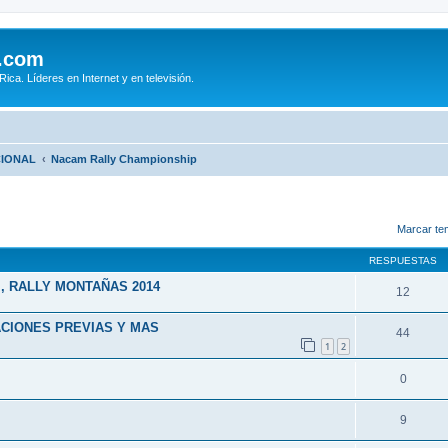
.com
ca. Líderes en Internet y en televisión.
CIONAL
Nacam Rally Championship
queda avanzada
Marcar te
RESPUESTAS
, RALLY MONTAÑAS 2014
12
ACIONES PREVIAS Y MAS
44
1
2
0
9