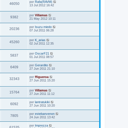
por
Rafa(RAVM)
46050
13 Jul 2012 16:42
por
Villamas
9382
21 May 2012 10:11
por
Isuzu miedo
20236
07 Jul 2011 06:28
por
K_arias
45260
02 Jul 2011 12:35
por
OscarF21
5837
01 Jul 2011 08:57
por
Gerardito
6409
27 Jun 2011 21:10
por
ffigueroa
32343
27 Jun 2011 15:20
por
Villamas
15764
27 Jun 2011 11:12
por
lantratukiki
6092
27 Jun 2011 10:20
por
estebanvenon
7805
24 Jun 2011 13:42
por
Imprezza
61535