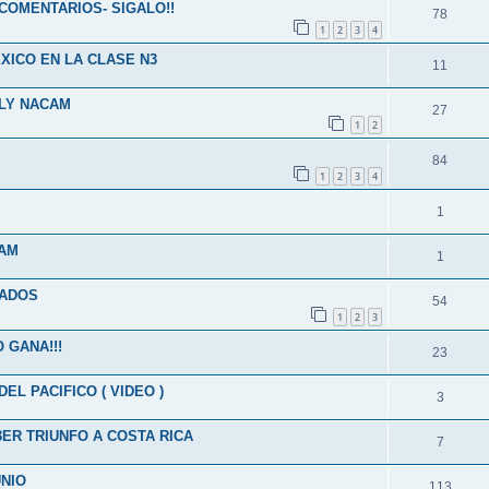
 COMENTARIOS- SIGALO!!
78
1
2
3
4
XICO EN LA CLASE N3
11
LLY NACAM
27
1
2
84
1
2
3
4
1
CAM
1
RADOS
54
1
2
3
 GANA!!!
23
EL PACIFICO ( VIDEO )
3
3ER TRIUNFO A COSTA RICA
7
UNIO
113