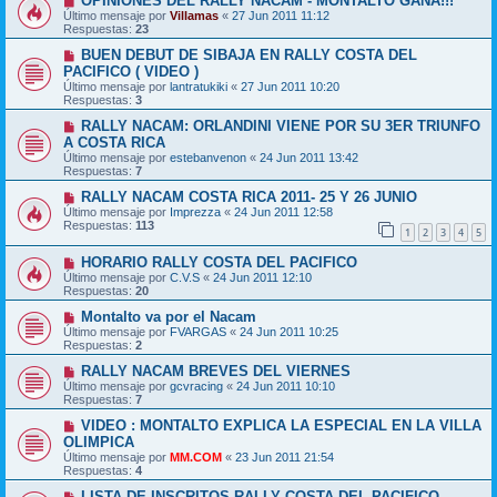
OPINIONES DEL RALLY NACAM - MONTALTO GANA!!!
Último mensaje por
Villamas
«
27 Jun 2011 11:12
Respuestas:
23
BUEN DEBUT DE SIBAJA EN RALLY COSTA DEL
PACIFICO ( VIDEO )
Último mensaje por
lantratukiki
«
27 Jun 2011 10:20
Respuestas:
3
RALLY NACAM: ORLANDINI VIENE POR SU 3ER TRIUNFO
A COSTA RICA
Último mensaje por
estebanvenon
«
24 Jun 2011 13:42
Respuestas:
7
RALLY NACAM COSTA RICA 2011- 25 Y 26 JUNIO
Último mensaje por
Imprezza
«
24 Jun 2011 12:58
Respuestas:
113
1
2
3
4
5
HORARIO RALLY COSTA DEL PACIFICO
Último mensaje por
C.V.S
«
24 Jun 2011 12:10
Respuestas:
20
Montalto va por el Nacam
Último mensaje por
FVARGAS
«
24 Jun 2011 10:25
Respuestas:
2
RALLY NACAM BREVES DEL VIERNES
Último mensaje por
gcvracing
«
24 Jun 2011 10:10
Respuestas:
7
VIDEO : MONTALTO EXPLICA LA ESPECIAL EN LA VILLA
OLIMPICA
Último mensaje por
MM.COM
«
23 Jun 2011 21:54
Respuestas:
4
LISTA DE INSCRITOS RALLY COSTA DEL PACIFICO