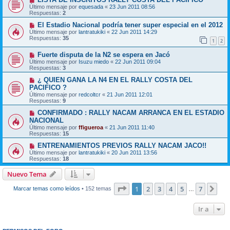
Último mensaje por
equesada
«
23 Jun 2011 08:56
Respuestas:
2
El Estadio Nacional podría tener super especial en el 2012
Último mensaje por
lantratukiki
«
22 Jun 2011 14:29
Respuestas:
35
1
2
Fuerte disputa de la N2 se espera en Jacó
Último mensaje por
Isuzu miedo
«
22 Jun 2011 09:04
Respuestas:
3
¿ QUIEN GANA LA N4 EN EL RALLY COSTA DEL
PACIFICO ?
Último mensaje por
redcoltcr
«
21 Jun 2011 12:01
Respuestas:
9
CONFIRMADO : RALLY NACAM ARRANCA EN EL ESTADIO
NACIONAL
Último mensaje por
ffigueroa
«
21 Jun 2011 11:40
Respuestas:
15
ENTRENAMIENTOS PREVIOS RALLY NACAM JACO!!
Último mensaje por
lantratukiki
«
20 Jun 2011 13:56
Respuestas:
18
Nuevo Tema
Página
1
de
7
1
2
3
4
5
7
Sig
Marcar temas como leídos
• 152 temas
…
Ir a