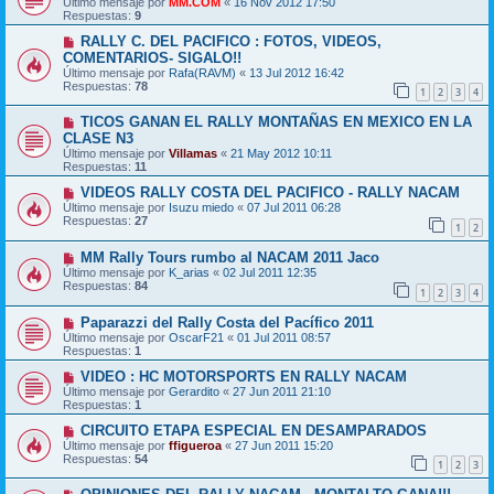
Último mensaje por
MM.COM
«
16 Nov 2012 17:50
Respuestas:
9
RALLY C. DEL PACIFICO : FOTOS, VIDEOS,
COMENTARIOS- SIGALO!!
Último mensaje por
Rafa(RAVM)
«
13 Jul 2012 16:42
Respuestas:
78
1
2
3
4
TICOS GANAN EL RALLY MONTAÑAS EN MEXICO EN LA
CLASE N3
Último mensaje por
Villamas
«
21 May 2012 10:11
Respuestas:
11
VIDEOS RALLY COSTA DEL PACIFICO - RALLY NACAM
Último mensaje por
Isuzu miedo
«
07 Jul 2011 06:28
Respuestas:
27
1
2
MM Rally Tours rumbo al NACAM 2011 Jaco
Último mensaje por
K_arias
«
02 Jul 2011 12:35
Respuestas:
84
1
2
3
4
Paparazzi del Rally Costa del Pacífico 2011
Último mensaje por
OscarF21
«
01 Jul 2011 08:57
Respuestas:
1
VIDEO : HC MOTORSPORTS EN RALLY NACAM
Último mensaje por
Gerardito
«
27 Jun 2011 21:10
Respuestas:
1
CIRCUITO ETAPA ESPECIAL EN DESAMPARADOS
Último mensaje por
ffigueroa
«
27 Jun 2011 15:20
Respuestas:
54
1
2
3