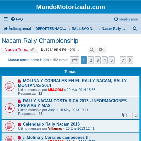
MundoMotorizado.com
FAQ
Identificarse
B
Índice general
DEPORTES NACIONALES
RALLISMO NACIONAL
Nacam Rally Championship
u
Nacam Rally Championship
s
Buscar
Búsqueda avanzad
Nuevo Tema
c
a
Página
1
de
7
1
2
3
4
5
7
Sig
Marcar temas como leídos
• 152 temas
…
r
Temas
MOLINA Y CORRALES EN EL RALLY NACAM, RALLY
MONTAÑAS 2014
Último mensaje por
MM.COM
«
29 Mar 2014 15:56
Respuestas:
12
RALLY NACAM COSTA RICA 2013 - INFORMACIONES
PREVIAS Y MAS
Último mensaje por
Aleja
«
18 May 2013 19:21
Respuestas:
44
1
2
Calendario Rally Nacam 2013
Último mensaje por
Villamas
«
23 Ene 2013 12:41
¡¡¡Molina y Corrales campeones !!!