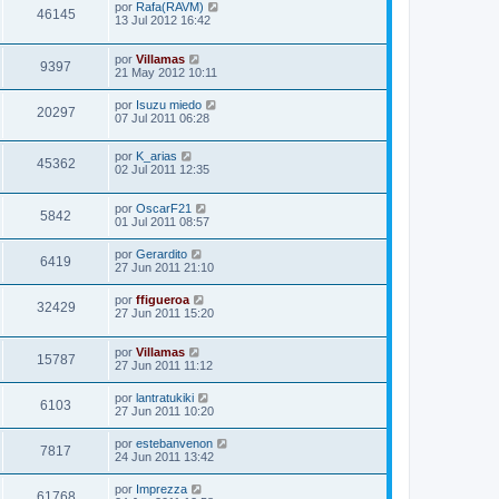
por
Rafa(RAVM)
46145
13 Jul 2012 16:42
por
Villamas
9397
21 May 2012 10:11
por
Isuzu miedo
20297
07 Jul 2011 06:28
por
K_arias
45362
02 Jul 2011 12:35
por
OscarF21
5842
01 Jul 2011 08:57
por
Gerardito
6419
27 Jun 2011 21:10
por
ffigueroa
32429
27 Jun 2011 15:20
por
Villamas
15787
27 Jun 2011 11:12
por
lantratukiki
6103
27 Jun 2011 10:20
por
estebanvenon
7817
24 Jun 2011 13:42
por
Imprezza
61768