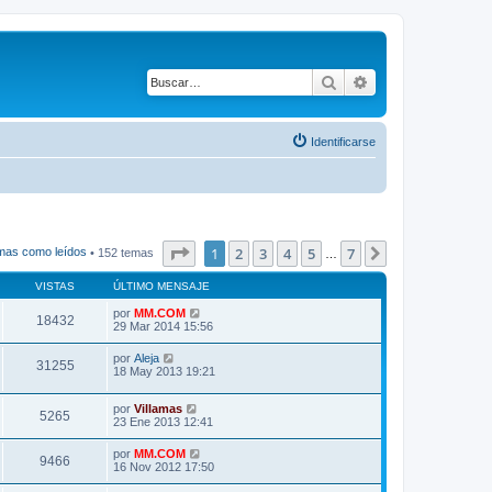
Buscar
Búsqueda avanza
Identificarse
Página
1
de
7
1
2
3
4
5
7
Siguiente
mas como leídos
• 152 temas
…
VISTAS
ÚLTIMO MENSAJE
por
MM.COM
18432
29 Mar 2014 15:56
por
Aleja
31255
18 May 2013 19:21
por
Villamas
5265
23 Ene 2013 12:41
por
MM.COM
9466
16 Nov 2012 17:50