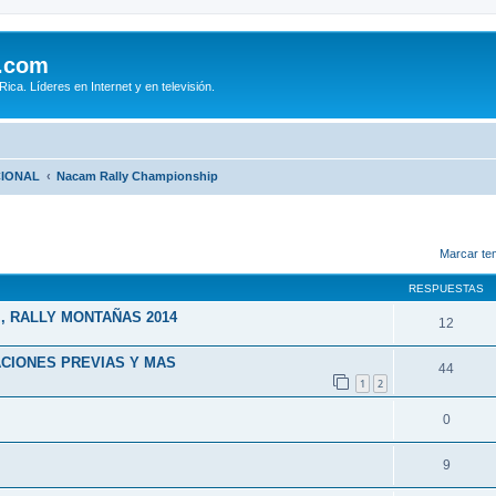
.com
ca. Líderes en Internet y en televisión.
CIONAL
Nacam Rally Championship
queda avanzada
Marcar te
RESPUESTAS
, RALLY MONTAÑAS 2014
12
ACIONES PREVIAS Y MAS
44
1
2
0
9