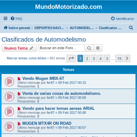
MundoMotorizado.com
FAQ
Identificarse
B
Índice general
DEPORTES NACIONALES
AUTOMODELISMO
Clasificados de Automodelismo
u
Clasificados de Automodelismo
s
Buscar
Búsqueda avanzad
Nuevo Tema
c
a
Página
1
de
19
1
2
3
4
5
19
Sig
Marcar temas como leídos
• 461 temas
…
r
Temas
Vendo Mugen MBX-6T
Último mensaje por
fer87
«
09 Feb 2017 00:10
Respuestas:
1
Venta de varias cosas de automodelismo.
Último mensaje por
fer87
«
09 Feb 2017 00:09
Respuestas:
2
Vendo para hacer tomas aereas ARIAL
Último mensaje por
fer87
«
09 Feb 2017 00:08
Respuestas:
2
MUGEN MTX4R ON ROAD
Último mensaje por
fer87
«
09 Feb 2017 00:07
Respuestas:
1