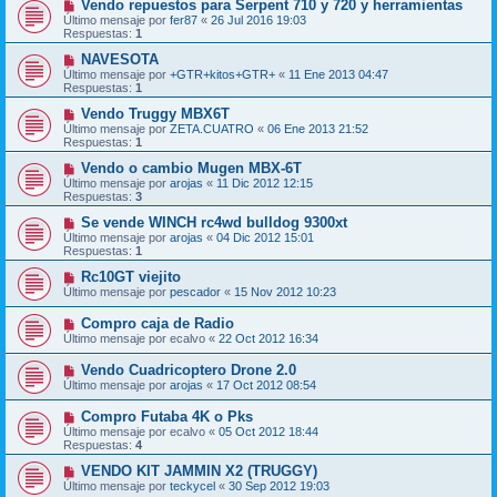
Vendo repuestos para Serpent 710 y 720 y herramientas
Último mensaje por
fer87
«
26 Jul 2016 19:03
Respuestas:
1
NAVESOTA
Último mensaje por
+GTR+kitos+GTR+
«
11 Ene 2013 04:47
Respuestas:
1
Vendo Truggy MBX6T
Último mensaje por
ZETA.CUATRO
«
06 Ene 2013 21:52
Respuestas:
1
Vendo o cambio Mugen MBX-6T
Último mensaje por
arojas
«
11 Dic 2012 12:15
Respuestas:
3
Se vende WINCH rc4wd bulldog 9300xt
Último mensaje por
arojas
«
04 Dic 2012 15:01
Respuestas:
1
Rc10GT viejito
Último mensaje por
pescador
«
15 Nov 2012 10:23
Compro caja de Radio
Último mensaje por
ecalvo
«
22 Oct 2012 16:34
Vendo Cuadricoptero Drone 2.0
Último mensaje por
arojas
«
17 Oct 2012 08:54
Compro Futaba 4K o Pks
Último mensaje por
ecalvo
«
05 Oct 2012 18:44
Respuestas:
4
VENDO KIT JAMMIN X2 (TRUGGY)
Último mensaje por
teckycel
«
30 Sep 2012 19:03