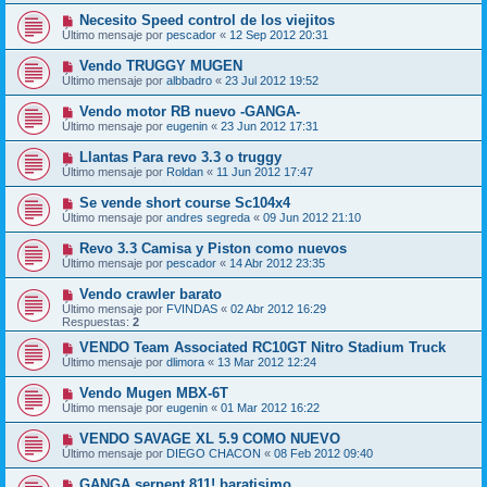
Necesito Speed control de los viejitos
Último mensaje por
pescador
«
12 Sep 2012 20:31
Vendo TRUGGY MUGEN
Último mensaje por
albbadro
«
23 Jul 2012 19:52
Vendo motor RB nuevo -GANGA-
Último mensaje por
eugenin
«
23 Jun 2012 17:31
Llantas Para revo 3.3 o truggy
Último mensaje por
Roldan
«
11 Jun 2012 17:47
Se vende short course Sc104x4
Último mensaje por
andres segreda
«
09 Jun 2012 21:10
Revo 3.3 Camisa y Piston como nuevos
Último mensaje por
pescador
«
14 Abr 2012 23:35
Vendo crawler barato
Último mensaje por
FVINDAS
«
02 Abr 2012 16:29
Respuestas:
2
VENDO Team Associated RC10GT Nitro Stadium Truck
Último mensaje por
dlimora
«
13 Mar 2012 12:24
Vendo Mugen MBX-6T
Último mensaje por
eugenin
«
01 Mar 2012 16:22
VENDO SAVAGE XL 5.9 COMO NUEVO
Último mensaje por
DIEGO CHACON
«
08 Feb 2012 09:40
GANGA serpent 811! baratisimo