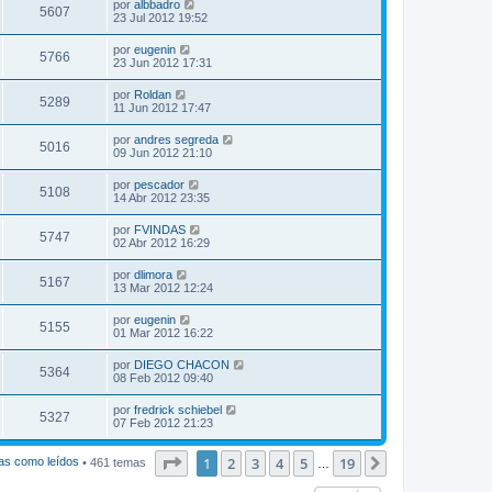
por
albbadro
5607
23 Jul 2012 19:52
por
eugenin
5766
23 Jun 2012 17:31
por
Roldan
5289
11 Jun 2012 17:47
por
andres segreda
5016
09 Jun 2012 21:10
por
pescador
5108
14 Abr 2012 23:35
por
FVINDAS
5747
02 Abr 2012 16:29
por
dlimora
5167
13 Mar 2012 12:24
por
eugenin
5155
01 Mar 2012 16:22
por
DIEGO CHACON
5364
08 Feb 2012 09:40
por
fredrick schiebel
5327
07 Feb 2012 21:23
Página
1
de
19
1
2
3
4
5
19
Siguiente
as como leídos
• 461 temas
…