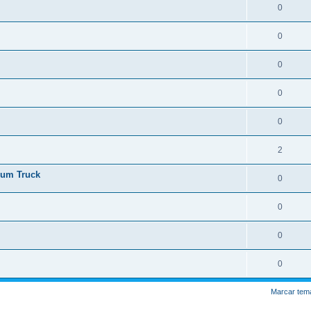
0
0
0
0
0
2
ium Truck
0
0
0
0
Marcar tem