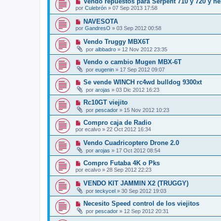
Vendo repuestos para Serpent 710 y 720 y he
por
Culebrón
»
07 Sep 2013 17:58
NAVESOTA
por
GandresO
»
03 Sep 2012 00:58
Vendo Truggy MBX6T
por
albbadro
»
12 Nov 2012 23:35
Vendo o cambio Mugen MBX-6T
por
eugenin
»
17 Sep 2012 09:07
Se vende WINCH rc4wd bulldog 9300xt
por
arojas
»
03 Dic 2012 16:23
Rc10GT viejito
por
pescador
»
15 Nov 2012 10:23
Compro caja de Radio
por
ecalvo
»
22 Oct 2012 16:34
Vendo Cuadricoptero Drone 2.0
por
arojas
»
17 Oct 2012 08:54
Compro Futaba 4K o Pks
por
ecalvo
»
28 Sep 2012 22:23
VENDO KIT JAMMIN X2 (TRUGGY)
por
teckycel
»
30 Sep 2012 19:03
Necesito Speed control de los viejitos
por
pescador
»
12 Sep 2012 20:31