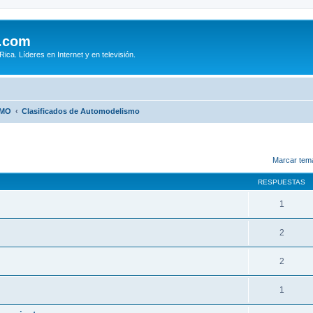
.com
ca. Líderes en Internet y en televisión.
SMO
Clasificados de Automodelismo
queda avanzada
Marcar tem
RESPUESTAS
1
2
2
1