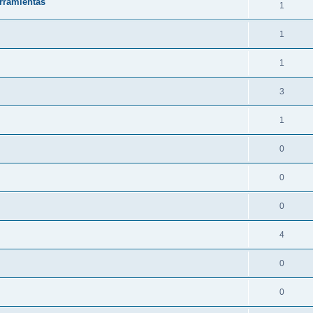
rramientas
1
1
1
3
1
0
0
0
4
0
0