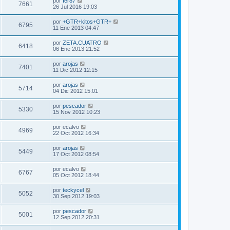
por
fer87
7661
26 Jul 2016 19:03
por
+GTR+kitos+GTR+
6795
11 Ene 2013 04:47
por
ZETA.CUATRO
6418
06 Ene 2013 21:52
por
arojas
7401
11 Dic 2012 12:15
por
arojas
5714
04 Dic 2012 15:01
por
pescador
5330
15 Nov 2012 10:23
por
ecalvo
4969
22 Oct 2012 16:34
por
arojas
5449
17 Oct 2012 08:54
por
ecalvo
6767
05 Oct 2012 18:44
por
teckycel
5052
30 Sep 2012 19:03
por
pescador
5001
12 Sep 2012 20:31