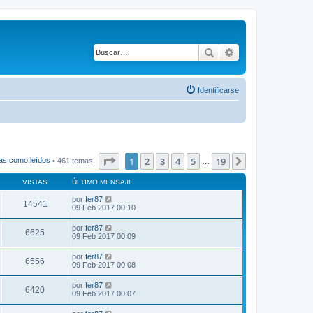
Buscar
Búsqueda avanza
Identificarse
Página
1
de
19
1
2
3
4
5
19
Siguiente
as como leídos
• 461 temas
…
VISTAS
ÚLTIMO MENSAJE
por
fer87
14541
09 Feb 2017 00:10
por
fer87
6625
09 Feb 2017 00:09
por
fer87
6556
09 Feb 2017 00:08
por
fer87
6420
09 Feb 2017 00:07