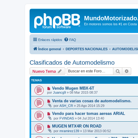
MundoMotorizado
En motores somos los #1 en Costa Ri
Enlaces rápidos
FAQ
Índice general
DEPORTES NACIONALES
AUTOMODELI
Clasificados de Automodelismo
Buscar
Bús
Nuevo Tema
TEMAS
Vendo Mugen MBX-6T
por
Juancg9
»
08 Mar 2015 08:37
Venta de varias cosas de automodelismo.
por
ASH_CR
»
25 Ago 2014 15:29
Vendo para hacer tomas aereas ARIAL
por
FVINDAS
»
04 Jul 2014 13:40
MUGEN MTX4R ON ROAD
por
mramirez139
»
13 Mar 2013 00:52