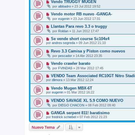
Vendo TRUGGY MUGEN
por
albbadro
»
23 Jul 2012 19:52
Vendo motor RB nuevo -GANGA-
por
eugenin
»
23 Jun 2012 17:31
Llantas Para revo 3.3 o truggy
por
Roldan
»
11 Jun 2012 17:47
Se vende short course Sc104x4
por
andres segreda
»
09 Jun 2012 21:10
Revo 3.3 Camisa y Piston como nuevos
por
pescador
»
14 Abr 2012 23:35
Vendo crawler barato
por
FVINDAS
»
28 Mar 2012 17:45
VENDO Team Associated RC10GT Nitro Stad
por
dlimora
»
13 Mar 2012 12:24
Vendo Mugen MBX-6T
por
eugenin
»
01 Mar 2012 16:22
VENDO SAVAGE XL 5.9 COMO NUEVO
por
DIEGO CHACON
»
08 Feb 2012 09:40
GANGA serpent 811! baratisimo
por
fredrick schiebel
»
07 Feb 2012 21:23
Nuevo Tema