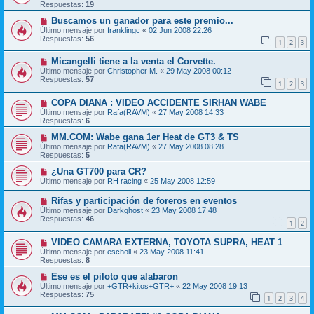
Respuestas:
19
Buscamos un ganador para este premio...
Último mensaje por
franklingc
«
02 Jun 2008 22:26
Respuestas:
56
1
2
3
Micangelli tiene a la venta el Corvette.
Último mensaje por
Christopher M.
«
29 May 2008 00:12
Respuestas:
57
1
2
3
COPA DIANA : VIDEO ACCIDENTE SIRHAN WABE
Último mensaje por
Rafa(RAVM)
«
27 May 2008 14:33
Respuestas:
6
MM.COM: Wabe gana 1er Heat de GT3 & TS
Último mensaje por
Rafa(RAVM)
«
27 May 2008 08:28
Respuestas:
5
¿Una GT700 para CR?
Último mensaje por
RH racing
«
25 May 2008 12:59
Rifas y participación de foreros en eventos
Último mensaje por
Darkghost
«
23 May 2008 17:48
Respuestas:
46
1
2
VIDEO CAMARA EXTERNA, TOYOTA SUPRA, HEAT 1
Último mensaje por
escholl
«
23 May 2008 11:41
Respuestas:
8
Ese es el piloto que alabaron
Último mensaje por
+GTR+kitos+GTR+
«
22 May 2008 19:13
Respuestas:
75
1
2
3
4