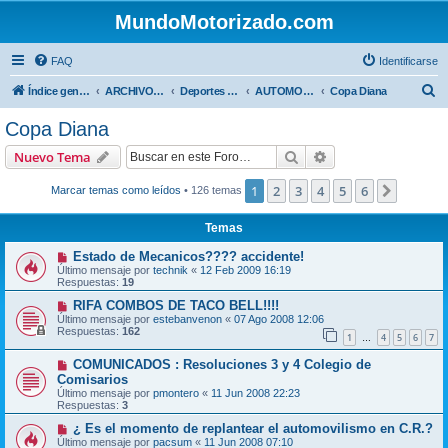
MundoMotorizado.com
FAQ
Identificarse
B
Índice general
ARCHIVO HASTA 2018
Deportes Internacionales
AUTOMOVILISMO DE CENTROAMERICA
Copa Diana
u
Copa Diana
s
Buscar
Búsqueda avanzad
Nuevo Tema
c
a
1
2
3
4
5
6
Siguien
Marcar temas como leídos
• 126 temas
r
Temas
Estado de Mecanicos???? accidente!
Último mensaje por
technik
«
12 Feb 2009 16:19
Respuestas:
19
RIFA COMBOS DE TACO BELL!!!!
Último mensaje por
estebanvenon
«
07 Ago 2008 12:06
Respuestas:
162
1
4
5
6
7
…
COMUNICADOS : Resoluciones 3 y 4 Colegio de
Comisarios
Último mensaje por
pmontero
«
11 Jun 2008 22:23
Respuestas:
3
¿ Es el momento de replantear el automovilismo en C.R.?
Último mensaje por
pacsum
«
11 Jun 2008 07:10