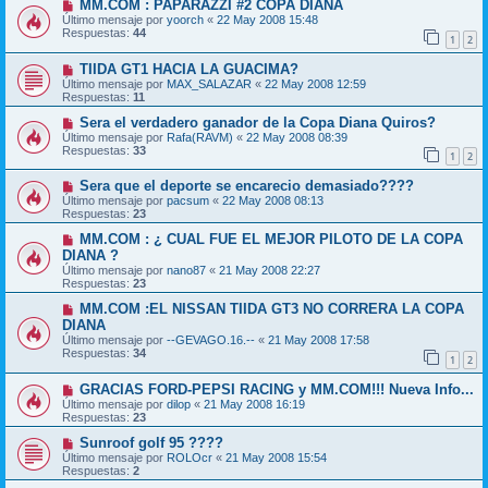
MM.COM : PAPARAZZI #2 COPA DIANA
Último mensaje por
yoorch
«
22 May 2008 15:48
Respuestas:
44
1
2
TIIDA GT1 HACIA LA GUACIMA?
Último mensaje por
MAX_SALAZAR
«
22 May 2008 12:59
Respuestas:
11
Sera el verdadero ganador de la Copa Diana Quiros?
Último mensaje por
Rafa(RAVM)
«
22 May 2008 08:39
Respuestas:
33
1
2
Sera que el deporte se encarecio demasiado????
Último mensaje por
pacsum
«
22 May 2008 08:13
Respuestas:
23
MM.COM : ¿ CUAL FUE EL MEJOR PILOTO DE LA COPA
DIANA ?
Último mensaje por
nano87
«
21 May 2008 22:27
Respuestas:
23
MM.COM :EL NISSAN TIIDA GT3 NO CORRERA LA COPA
DIANA
Último mensaje por
--GEVAGO.16.--
«
21 May 2008 17:58
Respuestas:
34
1
2
GRACIAS FORD-PEPSI RACING y MM.COM!!! Nueva Info...
Último mensaje por
dilop
«
21 May 2008 16:19
Respuestas:
23
Sunroof golf 95 ????
Último mensaje por
ROLOcr
«
21 May 2008 15:54
Respuestas:
2