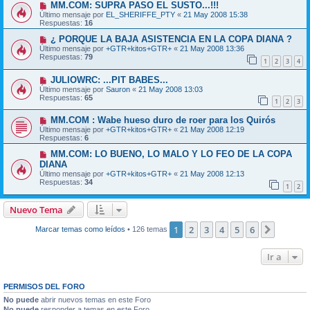
MM.COM: SUPRA PASO EL SUSTO...!!!
Último mensaje por
EL_SHERIFFE_PTY
«
21 May 2008 15:38
Respuestas:
16
¿ PORQUE LA BAJA ASISTENCIA EN LA COPA DIANA ?
Último mensaje por
+GTR+kitos+GTR+
«
21 May 2008 13:36
Respuestas:
79
1
2
3
4
JULIOWRC: ...PIT BABES...
Último mensaje por
Sauron
«
21 May 2008 13:03
Respuestas:
65
1
2
3
MM.COM : Wabe hueso duro de roer para los Quirós
Último mensaje por
+GTR+kitos+GTR+
«
21 May 2008 12:19
Respuestas:
6
MM.COM: LO BUENO, LO MALO Y LO FEO DE LA COPA
DIANA
Último mensaje por
+GTR+kitos+GTR+
«
21 May 2008 12:13
Respuestas:
34
1
2
Nuevo Tema
1
2
3
4
5
6
Siguien
Marcar temas como leídos
• 126 temas
Ir a
PERMISOS DEL FORO
No puede
abrir nuevos temas en este Foro
No puede
responder a temas en este Foro