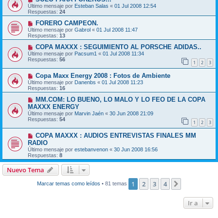
Último mensaje por
Esteban Salas
«
01 Jul 2008 12:54
Respuestas:
24
FORERO CAMPEON.
Último mensaje por
Gabrol
«
01 Jul 2008 11:47
Respuestas:
13
COPA MAXXX : SEGUIMIENTO AL PORSCHE ADIDAS..
Último mensaje por
Pacsum1
«
01 Jul 2008 11:34
Respuestas:
56
1
2
3
Copa Maxx Energy 2008 : Fotos de Ambiente
Último mensaje por
Danenbs
«
01 Jul 2008 11:23
Respuestas:
16
MM.COM: LO BUENO, LO MALO Y LO FEO DE LA COPA
MAXXX ENERGY
Último mensaje por
Marvin Jaén
«
30 Jun 2008 21:09
Respuestas:
54
1
2
3
COPA MAXXX : AUDIOS ENTREVISTAS FINALES MM
RADIO
Último mensaje por
estebanvenon
«
30 Jun 2008 16:56
Respuestas:
8
Nuevo Tema
1
2
3
4
Siguiente
Marcar temas como leídos
• 81 temas
Ir a