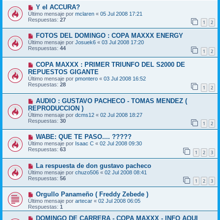
Y el ACCURA?
Último mensaje por
mclaren
«
05 Jul 2008 17:21
Respuestas:
27
1
2
FOTOS DEL DOMINGO : COPA MAXXX ENERGY
Último mensaje por
Josuek6
«
03 Jul 2008 17:20
Respuestas:
44
1
2
COPA MAXXX : PRIMER TRIUNFO DEL S2000 DE
REPUESTOS GIGANTE
Último mensaje por
pmontero
«
03 Jul 2008 16:52
Respuestas:
28
1
2
AUDIO : GUSTAVO PACHECO - TOMAS MENDEZ (
REPRODUCCION )
Último mensaje por
dcms12
«
02 Jul 2008 18:27
Respuestas:
30
1
2
WABE: QUE TE PASO.... ?????
Último mensaje por
Isaac C
«
02 Jul 2008 09:30
Respuestas:
63
1
2
3
La respuesta de don gustavo pacheco
Último mensaje por
chuzo506
«
02 Jul 2008 08:41
Respuestas:
56
1
2
3
Orgullo Panameño ( Freddy Zebede )
Último mensaje por
artecar
«
02 Jul 2008 06:05
Respuestas:
1
DOMINGO DE CARRERA - COPA MAXXX - INFO AQUI