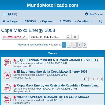
MundoMotorizado.com
FAQ
Identificarse
B
Índice general
ARCHIVO HASTA 2018
Deportes Internacionales
AUTOMOVILISMO DE CENTROAMERICA
Copa Maxxx Energy 2008
u
Copa Maxxx Energy 2008
s
Buscar
Búsqueda avanzad
Nuevo Tema
c
a
1
2
3
4
Siguiente
Marcar temas como leídos
• 81 temas
r
Temas
¿ QUE OPINAN ? INCIDENTE WABE-AMADEO ( VIDEO )
Último mensaje por
juliowrc
«
28 Jul 2008 09:42
Respuestas:
10
El lado femenino de la Copa Maxxx Energy 2008
Último mensaje por
Sauron
«
13 Jul 2008 20:52
Respuestas:
92
1
2
3
4
Copa Maxx Energy en Revista de Republica Dominicana
Último mensaje por
MAX_SALAZAR
«
10 Jul 2008 07:03
Respuestas:
1
VIDEO ESPECIAL MUSICAL DE LA COPA MAXXX
Último mensaje por
Will
«
09 Jul 2008 16:27
Respuestas:
8