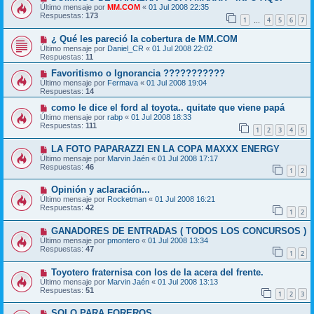
Último mensaje por
MM.COM
«
01 Jul 2008 22:35
Respuestas:
173
1
4
5
6
7
…
¿ Qué les pareció la cobertura de MM.COM
Último mensaje por
Daniel_CR
«
01 Jul 2008 22:02
Respuestas:
11
Favoritismo o Ignorancia ???????????
Último mensaje por
Fermava
«
01 Jul 2008 19:04
Respuestas:
14
como le dice el ford al toyota.. quitate que viene papá
Último mensaje por
rabp
«
01 Jul 2008 18:33
Respuestas:
111
1
2
3
4
5
LA FOTO PAPARAZZI EN LA COPA MAXXX ENERGY
Último mensaje por
Marvin Jaén
«
01 Jul 2008 17:17
Respuestas:
46
1
2
Opinión y aclaración...
Último mensaje por
Rocketman
«
01 Jul 2008 16:21
Respuestas:
42
1
2
GANADORES DE ENTRADAS ( TODOS LOS CONCURSOS )
Último mensaje por
pmontero
«
01 Jul 2008 13:34
Respuestas:
47
1
2
Toyotero fraternisa con los de la acera del frente.
Último mensaje por
Marvin Jaén
«
01 Jul 2008 13:13
Respuestas:
51
1
2
3
SOLO PARA FOREROS...