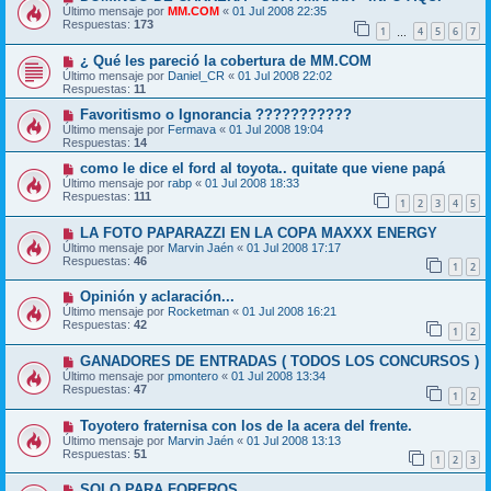
Último mensaje por
MM.COM
«
01 Jul 2008 22:35
Respuestas:
173
1
4
5
6
7
…
¿ Qué les pareció la cobertura de MM.COM
Último mensaje por
Daniel_CR
«
01 Jul 2008 22:02
Respuestas:
11
Favoritismo o Ignorancia ???????????
Último mensaje por
Fermava
«
01 Jul 2008 19:04
Respuestas:
14
como le dice el ford al toyota.. quitate que viene papá
Último mensaje por
rabp
«
01 Jul 2008 18:33
Respuestas:
111
1
2
3
4
5
LA FOTO PAPARAZZI EN LA COPA MAXXX ENERGY
Último mensaje por
Marvin Jaén
«
01 Jul 2008 17:17
Respuestas:
46
1
2
Opinión y aclaración...
Último mensaje por
Rocketman
«
01 Jul 2008 16:21
Respuestas:
42
1
2
GANADORES DE ENTRADAS ( TODOS LOS CONCURSOS )
Último mensaje por
pmontero
«
01 Jul 2008 13:34
Respuestas:
47
1
2
Toyotero fraternisa con los de la acera del frente.
Último mensaje por
Marvin Jaén
«
01 Jul 2008 13:13
Respuestas:
51
1
2
3
SOLO PARA FOREROS...