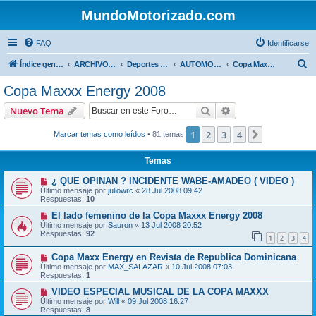
MundoMotorizado.com
FAQ
Identificarse
B
Índice general
ARCHIVO HASTA 2018
Deportes Internacionales
AUTOMOVILISMO DE CENTROAMERICA
Copa Maxxx Energy 2008
u
Copa Maxxx Energy 2008
s
Buscar
Búsqueda avanzad
Nuevo Tema
c
a
1
2
3
4
Siguiente
Marcar temas como leídos
• 81 temas
r
Temas
¿ QUE OPINAN ? INCIDENTE WABE-AMADEO ( VIDEO )
Último mensaje por
juliowrc
«
28 Jul 2008 09:42
Respuestas:
10
El lado femenino de la Copa Maxxx Energy 2008
Último mensaje por
Sauron
«
13 Jul 2008 20:52
Respuestas:
92
1
2
3
4
Copa Maxx Energy en Revista de Republica Dominicana
Último mensaje por
MAX_SALAZAR
«
10 Jul 2008 07:03
Respuestas:
1
VIDEO ESPECIAL MUSICAL DE LA COPA MAXXX
Último mensaje por
Will
«
09 Jul 2008 16:27
Respuestas:
8