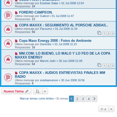
Último mensaje por
Esteban Salas
«
01 Jul 2008 12:54
Respuestas:
24
FORERO CAMPEON.
Último mensaje por
Gabrol
«
01 Jul 2008 11:47
Respuestas:
13
COPA MAXXX : SEGUIMIENTO AL PORSCHE ADIDAS..
Último mensaje por
Pacsum1
«
01 Jul 2008 11:34
Respuestas:
56
1
2
3
Copa Maxx Energy 2008 : Fotos de Ambiente
Último mensaje por
Danenbs
«
01 Jul 2008 11:23
Respuestas:
16
MM.COM: LO BUENO, LO MALO Y LO FEO DE LA COPA
MAXXX ENERGY
Último mensaje por
Marvin Jaén
«
30 Jun 2008 21:09
Respuestas:
54
1
2
3
COPA MAXXX : AUDIOS ENTREVISTAS FINALES MM
RADIO
Último mensaje por
estebanvenon
«
30 Jun 2008 16:56
Respuestas:
8
Nuevo Tema
1
2
3
4
Siguiente
Marcar temas como leídos
• 81 temas
Ir a