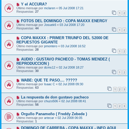
Y el ACCURA?
Último mensaje por
mclaren
«
05 Jul 2008 17:21
Respuestas:
27
1
2
FOTOS DEL DOMINGO : COPA MAXXX ENERGY
Último mensaje por
Josuek6
«
03 Jul 2008 17:20
Respuestas:
44
1
2
COPA MAXXX : PRIMER TRIUNFO DEL S2000 DE
REPUESTOS GIGANTE
Último mensaje por
pmontero
«
03 Jul 2008 16:52
Respuestas:
28
1
2
AUDIO : GUSTAVO PACHECO - TOMAS MENDEZ (
REPRODUCCION )
Último mensaje por
dcms12
«
02 Jul 2008 18:27
Respuestas:
30
1
2
WABE: QUE TE PASO.... ?????
Último mensaje por
Isaac C
«
02 Jul 2008 09:30
Respuestas:
63
1
2
3
La respuesta de don gustavo pacheco
Último mensaje por
chuzo506
«
02 Jul 2008 08:41
Respuestas:
56
1
2
3
Orgullo Panameño ( Freddy Zebede )
Último mensaje por
artecar
«
02 Jul 2008 06:05
Respuestas:
1
DOMINGO DE CARRERA - COPA MAXXX - INFO AQUI