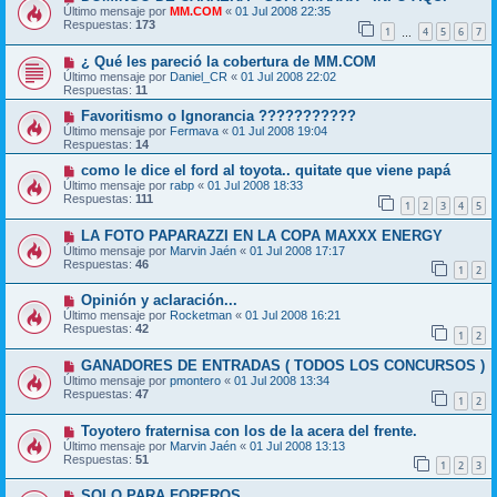
Último mensaje por
MM.COM
«
01 Jul 2008 22:35
Respuestas:
173
1
4
5
6
7
…
¿ Qué les pareció la cobertura de MM.COM
Último mensaje por
Daniel_CR
«
01 Jul 2008 22:02
Respuestas:
11
Favoritismo o Ignorancia ???????????
Último mensaje por
Fermava
«
01 Jul 2008 19:04
Respuestas:
14
como le dice el ford al toyota.. quitate que viene papá
Último mensaje por
rabp
«
01 Jul 2008 18:33
Respuestas:
111
1
2
3
4
5
LA FOTO PAPARAZZI EN LA COPA MAXXX ENERGY
Último mensaje por
Marvin Jaén
«
01 Jul 2008 17:17
Respuestas:
46
1
2
Opinión y aclaración...
Último mensaje por
Rocketman
«
01 Jul 2008 16:21
Respuestas:
42
1
2
GANADORES DE ENTRADAS ( TODOS LOS CONCURSOS )
Último mensaje por
pmontero
«
01 Jul 2008 13:34
Respuestas:
47
1
2
Toyotero fraternisa con los de la acera del frente.
Último mensaje por
Marvin Jaén
«
01 Jul 2008 13:13
Respuestas:
51
1
2
3
SOLO PARA FOREROS...