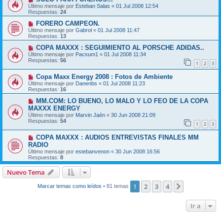
Último mensaje por
Esteban Salas
«
01 Jul 2008 12:54
Respuestas:
24
FORERO CAMPEON.
Último mensaje por
Gabrol
«
01 Jul 2008 11:47
Respuestas:
13
COPA MAXXX : SEGUIMIENTO AL PORSCHE ADIDAS..
Último mensaje por
Pacsum1
«
01 Jul 2008 11:34
Respuestas:
56
1
2
3
Copa Maxx Energy 2008 : Fotos de Ambiente
Último mensaje por
Danenbs
«
01 Jul 2008 11:23
Respuestas:
16
MM.COM: LO BUENO, LO MALO Y LO FEO DE LA COPA
MAXXX ENERGY
Último mensaje por
Marvin Jaén
«
30 Jun 2008 21:09
Respuestas:
54
1
2
3
COPA MAXXX : AUDIOS ENTREVISTAS FINALES MM
RADIO
Último mensaje por
estebanvenon
«
30 Jun 2008 16:56
Respuestas:
8
Nuevo Tema
1
2
3
4
Siguiente
Marcar temas como leídos
• 81 temas
Ir a