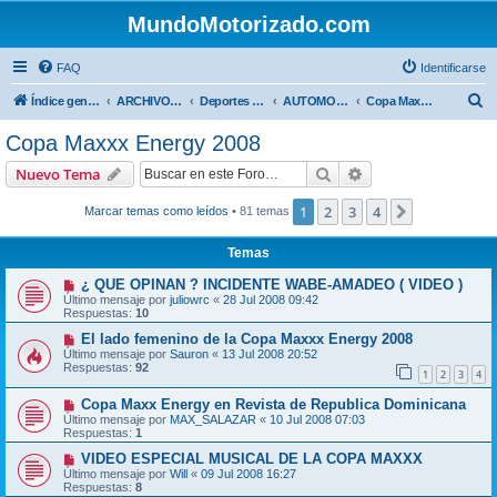
MundoMotorizado.com
FAQ
Identificarse
B
Índice general
ARCHIVO HASTA 2018
Deportes Internacionales
AUTOMOVILISMO DE CENTROAMERICA
Copa Maxxx Energy 2008
u
Copa Maxxx Energy 2008
s
Buscar
Búsqueda avanzad
Nuevo Tema
c
a
1
2
3
4
Siguiente
Marcar temas como leídos
• 81 temas
r
Temas
¿ QUE OPINAN ? INCIDENTE WABE-AMADEO ( VIDEO )
Último mensaje por
juliowrc
«
28 Jul 2008 09:42
Respuestas:
10
El lado femenino de la Copa Maxxx Energy 2008
Último mensaje por
Sauron
«
13 Jul 2008 20:52
Respuestas:
92
1
2
3
4
Copa Maxx Energy en Revista de Republica Dominicana
Último mensaje por
MAX_SALAZAR
«
10 Jul 2008 07:03
Respuestas:
1
VIDEO ESPECIAL MUSICAL DE LA COPA MAXXX
Último mensaje por
Will
«
09 Jul 2008 16:27
Respuestas:
8