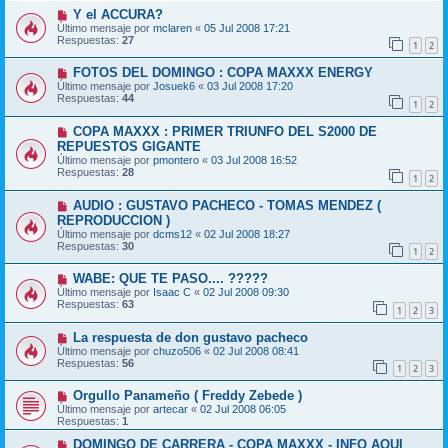
Y el ACCURA?
Último mensaje por
mclaren
«
05 Jul 2008 17:21
Respuestas:
27
1
2
FOTOS DEL DOMINGO : COPA MAXXX ENERGY
Último mensaje por
Josuek6
«
03 Jul 2008 17:20
Respuestas:
44
1
2
COPA MAXXX : PRIMER TRIUNFO DEL S2000 DE
REPUESTOS GIGANTE
Último mensaje por
pmontero
«
03 Jul 2008 16:52
Respuestas:
28
1
2
AUDIO : GUSTAVO PACHECO - TOMAS MENDEZ (
REPRODUCCION )
Último mensaje por
dcms12
«
02 Jul 2008 18:27
Respuestas:
30
1
2
WABE: QUE TE PASO.... ?????
Último mensaje por
Isaac C
«
02 Jul 2008 09:30
Respuestas:
63
1
2
3
La respuesta de don gustavo pacheco
Último mensaje por
chuzo506
«
02 Jul 2008 08:41
Respuestas:
56
1
2
3
Orgullo Panameño ( Freddy Zebede )
Último mensaje por
artecar
«
02 Jul 2008 06:05
Respuestas:
1
DOMINGO DE CARRERA - COPA MAXXX - INFO AQUI